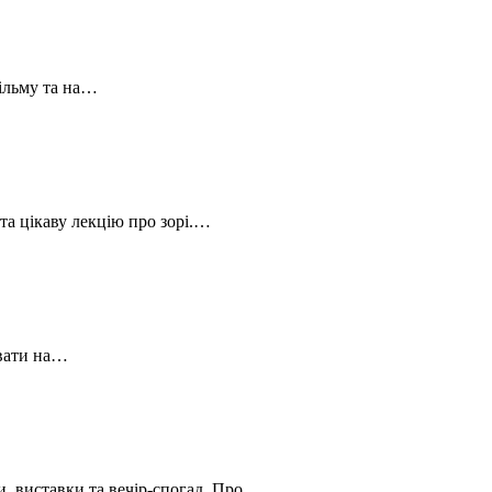
фільму та на…
та цікаву лекцію про зорі.…
увати на…
, виставки та вечір-спогад. Про…