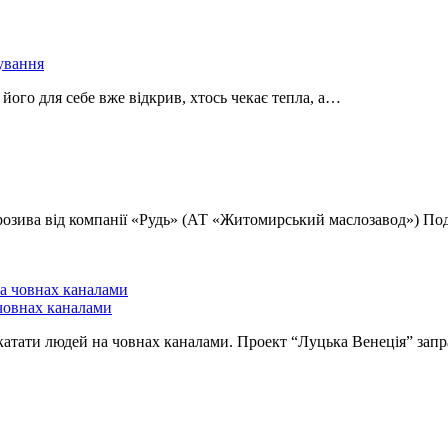
дування
його для себе вже відкрив, хтось чекає тепла, а…
озива від компанії «Рудь» (АТ «Житомирський маслозавод») Под
човнах каналами
катати людей на човнах каналами. Проект “Луцька Венеція” за