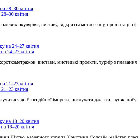
 28–30 квітня
рожевих окулярів», виставу, відкриття мотосезону, презентацію 
 на 24–27 квітня
роткометражок, вистави, мистецькі проекти, турнір з плавання 
 21–23 квітня
лучитися до благодійної імпрези, послухати джаз та лаунж, поб
 на 18–20 квітня
ини Шутко, камерного хору та Христини Соловій, майстер-класи