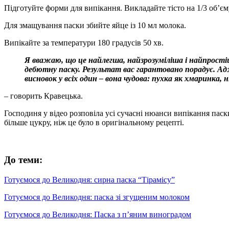
Підготуйте форми для випікання. Викладайте тісто на 1/3 об’єм
Для змащування паски збийте яйце із 10 мл молока.
Випікайте за температури 180 градусів 50 хв.
Я вважаю, що це найлегша, найзрозуміліша і найпрості
дебютну паску. Результат вас гарантовано порадує. Адже
висновок у всіх один – вона чудова: пухка як хмаринка,
– говорить Кравецька.
Господиня у відео розповіла усі сучасні нюанси випікання паск
більше цукру, ніж це було в оригінальному рецепті.
До теми:
Готуємося до Великодня: сирна паска “Тірамісу”
Готуємося до Великодня: паска зі згущеним молоком
Готуємося до Великодня: Паска з п’яним виноградом