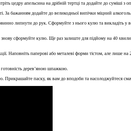
ріть цедру апельсина на дрібній тертці та додайте до суміші з о
і. За бажанням додайте до великодньої випічки міцний алкоголь
 повинно липнути до рук. Сформуйте з нього кулю та викладіть 
та знову сформуйте кулю. Ще раз залиште для підйому на 40 хвили
кції. Наповніть паперові або металеві форми тістом, але лише на
е готовність дерев’яною шпажкою.
’ю. Прикрашайте паску, як вам до вподоби та насолоджуйтеся см