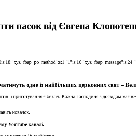
пти пасок від Євгена Клопотен
;i:0;s:18:"xyz_fbap_po_method";s:1:"1";s:16:"xyz_fbap_message"
ачатимуть одне із найбільших церковних свят – Ве
ів її приготування є безліч. Кожна господиня з досвідом має вж
авіть новачок.
єму YouTube-каналі.