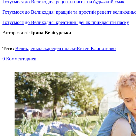
Готуємося до Великодня: рецепти пасок на будь-який смак
Готуємося до Великодня: кращий та простий рецепт великодньої
Готуємося до Великодня: креативні ідеї як прикрасити паску
Автор статті:
Ірина Велігурська
Теги:
Великдень
паска
рецепт паски
Євген Клопотенко
0 Комментариев