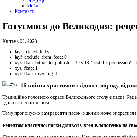
Інтер’єр
Меблі
Контакти
Готуємося до Великодня: реце
Квітень 02, 2023
layf_related_links:
layf_exclude_from_feed:
0
xyz_fbap_future_to_publish:
a:3:{s:18:"post_fb_permission"
xyz_fbap:
1
xyz_fbap_insert_og:
1
16 квітня християни східного обряду відзн
Традиційно головною окраси Великоднього столу є паска. Рецепт
здається непосильним
Тому пропонуємо вам рецепти пасок, з якими може впоратися н
Рецептом класичної паски ділився Євген Клопотенко на сво