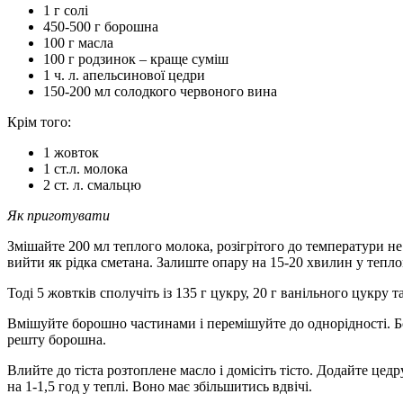
1 г солі
450-500 г борошна
100 г масла
100 г родзинок – краще суміш
1 ч. л. апельсинової цедри
150-200 мл солодкого червоного вина
Крім того:
1 жовток
1 ст.л. молока
2 ст. л. смальцю
Як приготувати
Змішайте 200 мл теплого молока, розігрітого до температури не
вийти як рідка сметана. Залиште опару на 15-20 хвилин у тепло
Тоді 5 жовтків сполучіть із 135 г цукру, 20 г ванільного цукру т
Вмішуйте борошно частинами і перемішуйте до однорідності. Бор
решту борошна.
Влийте до тіста розтоплене масло і домісіть тісто. Додайте цедр
на 1-1,5 год у теплі. Воно має збільшитись вдвічі.