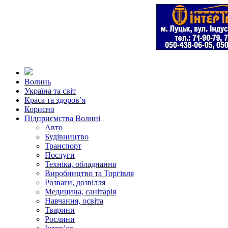
Волинь
Україна та світ
Краса та здоров’я
Корисно
Підприємства Волині
Авто
Будівництво
Транспорт
Послуги
Техніка, обладнання
Виробництво та Торгівля
Розваги, дозвілля
Медицина, санітарія
Навчання, освіта
Тварини
Рослини