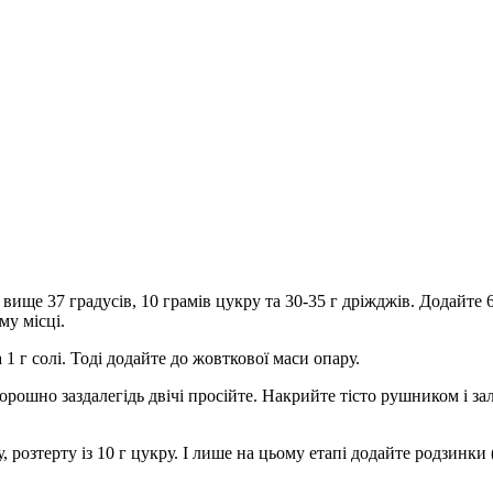
 вище 37 градусів, 10 грамів цукру та 30-35 г дріжджів. Додайте 
му місці.
а 1 г солі. Тоді додайте до жовткової маси опару.
ошно заздалегідь двічі просійте. Накрийте тісто рушником і зал
у, розтерту із 10 г цукру. І лише на цьому етапі додайте родзинк