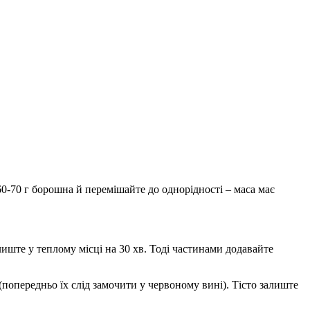
60-70 г борошна й перемішайте до однорідності – маса має
иште у теплому місці на 30 хв. Тоді частинами додавайте
и (попередньо їх слід замочити у червоному вині). Тісто залиште