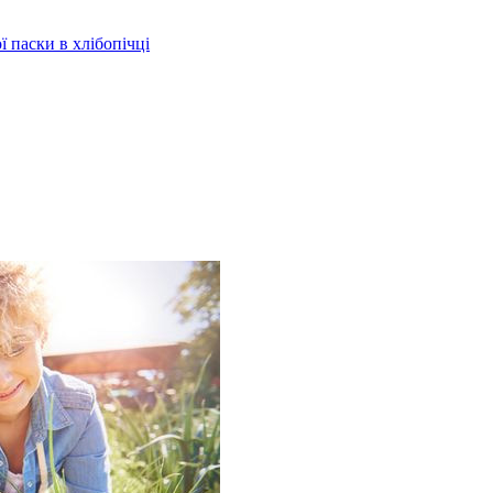
 паски в хлібопічці