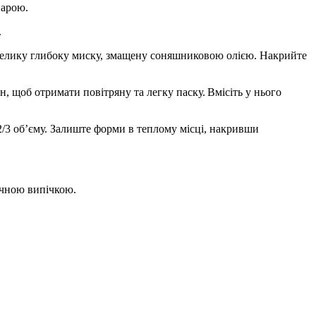
парою.
.
у велику глибоку миску, змащену соняшниковою олією. Накрийте
н, щоб отримати повітряну та легку паску. Вмісіть у нього
 2/3 об’єму. Залиште форми в теплому місці, накривши
ачною випічкою.