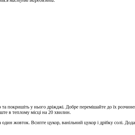
ься наступні інгредієнти:
та покришіть у нього дріжджі. Добре перемішайте до їх розчине
те в теплому місці на 20 хвилин.
та один жовток. Всипте цукор, ванільний цукор і дрібку солі. До