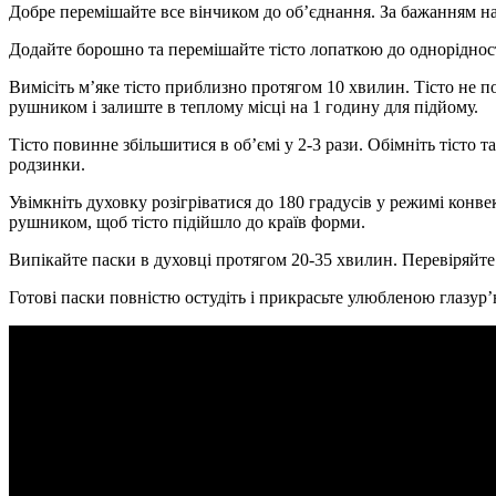
Добре перемішайте все вінчиком до об’єднання. За бажанням нат
Додайте борошно та перемішайте тісто лопаткою до однорідност
Вимісіть м’яке тісто приблизно протягом 10 хвилин. Тісто не
рушником і залиште в теплому місці на 1 годину для підйому.
Тісто повинне збільшитися в об’ємі у 2-3 рази. Обімніть тісто 
родзинки.
Увімкніть духовку розігріватися до 180 градусів у режимі конве
рушником, щоб тісто підійшло до країв форми.
Випікайте паски в духовці протягом 20-35 хвилин. Перевіряйт
Готові паски повністю остудіть і прикрасьте улюбленою глазур