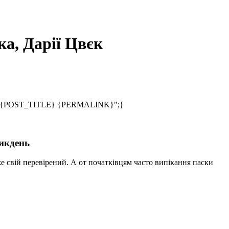
ка, Дарії Цвєк
;s:24:"{POST_TITLE} {PERMALINK}";}
ликдень
е свій перевірений. А от початківцям часто випікання паски