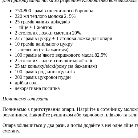
Для приготування паски за рецептом Клопотенка вам знадоблят
750-800 грамів пшеничного борошна
220 мл теплого молока 2, 5%
25
грамів
живих дріжджів
1 яйце + 1 жовток
2 столових ложки сметани 20%
225
грамів
цукру + 1 столова ложка для опари
10
грамів
ванільного цукру
1 апельсин (за бажанням)
100
грамів
м’якого вершкового масла 82,5%
2
столових ложки
соняшникової олії
25 мл коньяку/віскі/рому (за бажанням)
100
грамів
родзинок/цукатів
200
грамів
цукрової пудри
дрібка солі
декоративна посипка
Починаємо готувати
Починаємо з приготування опари. Нагрійте в сотейнику молоко 
розчинився. Накрийте рушником або харчовою плівкою та залиш
Опара збільшиться у два рази, а потім додайте в неї одне яйце 
сметану.