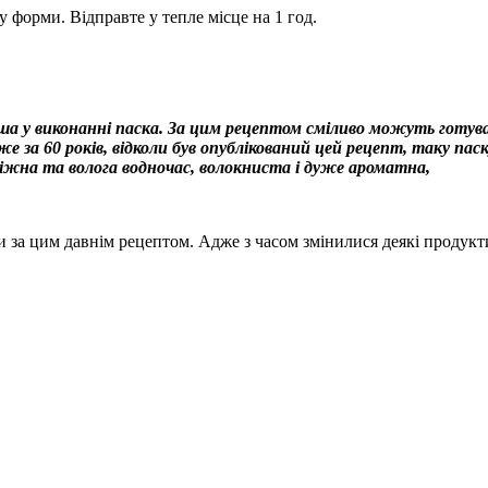
у форми. Відправте у тепле місце на 1 год.
ша у виконанні паска. За цим рецептом сміливо можуть готува
 за 60 років, відколи був опублікований цей рецепт, таку пас
 ніжна та волога водночас, волокниста і дуже ароматна,
и за цим давнім рецептом. Адже з часом змінилися деякі продукти