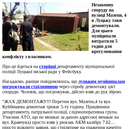
Незаконну
споруду на
вулиці Мазепи, 4
в Луцьку таки
демонтували.
Для цього
муніципали
витратили 5
годин для
врегулювання
конфлікту з власником.
Про це йдеться на
сторінці
департаменту муніципальної
поліції Луцької міської ради у Фейсбуку.
Нагадаємо, раніше повідомлялось, що
луцьким муніципалам
погрожували стріляниною
через спробу демонтажу цієї
споруди. Чоловік, що погрожував, дійсно взяв до рук зброю.
“ЖАХ ДЕМОНТАЖУ!!! Перетин вул. Мазепи,4 та вул.
Куйбишева демонтаж триває 5-ту годину. Працівники
департаменту, патрульної поліції, слідчооперативна група.
Учасник АТО, що не мешкає за даною адресою( мешкає на
вул. Кравчука) просто взяв у рюкзак АКМ калібру 7.62…
просто відкрито заявив, що стрілятиме на ураження начебто