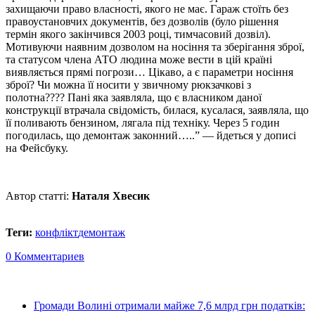
захищаючи право власності, якого не має. Гараж стоїть без
правоустановчих документів, без дозволів (було рішення
термін якого закінчився 2003 році, тимчасовий
дозвіл).
Мотивуючи наявним дозволом на носіння та зберігання зброї,
та статусом члена АТО людина може вести в цій країні
виявляється прямі погрози… Цікаво, а є параметри носіння
зброї? Чи можна її носити у звичному рюкзачкові з
полотна???? Пані яка заявляла, що є власником даної
конструкції втрачала свідомість, билася, кусалася, заявляла, що
її поливають бензином, лягала під техніку. Через 5 годин
погодилась, що демонтаж законний…..” — йдеться у дописі
на Фейсбуку.
Автор статті:
Наталя Хвесик
Теги:
конфлікт
демонтаж
0 Комментариев
Громади Волині отримали майже 7,6 млрд грн податків: