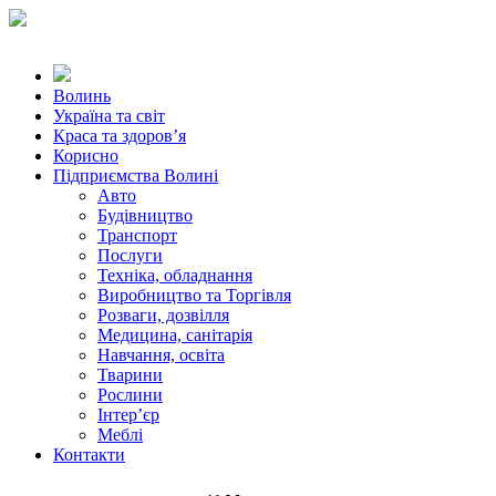
Волинь
Україна та світ
Краса та здоров’я
Корисно
Підприємства Волині
Авто
Будівництво
Транспорт
Послуги
Техніка, обладнання
Виробництво та Торгівля
Розваги, дозвілля
Медицина, санітарія
Навчання, освіта
Тварини
Рослини
Інтер’єр
Меблі
Контакти