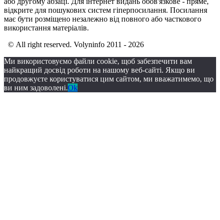
або другому абзаці. Для інтернет видань обов'язкове - пряме,
відкрите для пошукових систем гіперпосилання. Посилання
має бути розміщено незалежно від повного або часткового
використання матеріалів.
© All right reserved. Volyninfo 2011 - 2026
Ми використовуємо файли cookie, щоб забезпечити вам
найкращий досвід роботи на нашому веб-сайті. Якщо ви
продовжуєте користуватися цим сайтом, ми вважатимемо, що
ви ним задоволені.
Ok