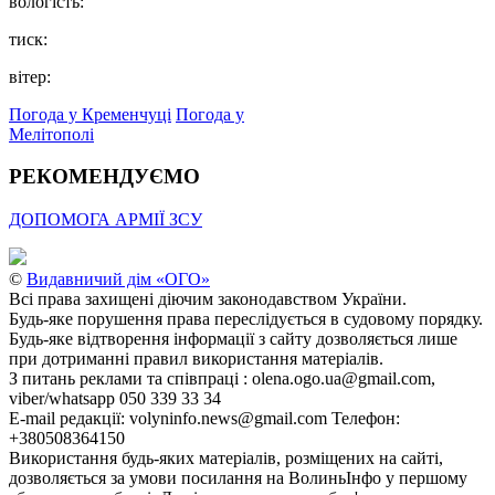
вологість:
тиск:
вітер:
Погода у Кременчуці
Погода у
Мелітополі
РЕКОМЕНДУЄМО
ДОПОМОГА АРМІЇ ЗСУ
©
Видавничий дім «ОГО»
Всі права захищені діючим законодавством України.
Будь-яке порушення права переслідується в судовому порядку.
Будь-яке відтворення інформації з сайту дозволяється лише
при дотриманні правил використання матеріалів.
З питань реклами та співпраці : olena.ogo.ua@gmail.com,
viber/whatsapp 050 339 33 34
E-mail редакції: volyninfo.news@gmail.com Телефон:
+380508364150
Використання будь-яких матеріалів, розміщених на сайті,
дозволяється за умови посилання на ВолиньІнфо у першому