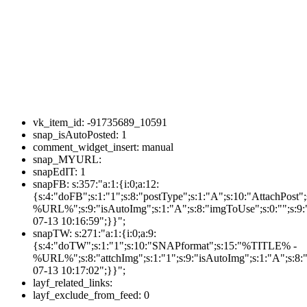
vk_item_id:
-91735689_10591
snap_isAutoPosted:
1
comment_widget_insert:
manual
snap_MYURL:
snapEdIT:
1
snapFB:
s:357:"a:1:{i:0;a:12:
{s:4:"doFB";s:1:"1";s:8:"postType";s:1:"A";s:10:"AttachPos
%URL%";s:9:"isAutoImg";s:1:"A";s:8:"imgToUse";s:0:"";s:9:"
07-13 10:16:59";}}";
snapTW:
s:271:"a:1:{i:0;a:9:
{s:4:"doTW";s:1:"1";s:10:"SNAPformat";s:15:"%TITLE% -
%URL%";s:8:"attchImg";s:1:"1";s:9:"isAutoImg";s:1:"A";s:8:"
07-13 10:17:02";}}";
layf_related_links:
layf_exclude_from_feed:
0