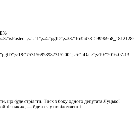
TLE%
";s:8:"isPosted";s:1:"1";s:4:"pgID";s:33:"1635478159996958_1812128
s:4:"pgID";s:18:"753156858987315200";s:5:"pDate";s:19:"2016-07-13
и, що буде стріляти. Тиск з боку одного депутата Луцької
тойні знаки», — йдеться у повідомленні.