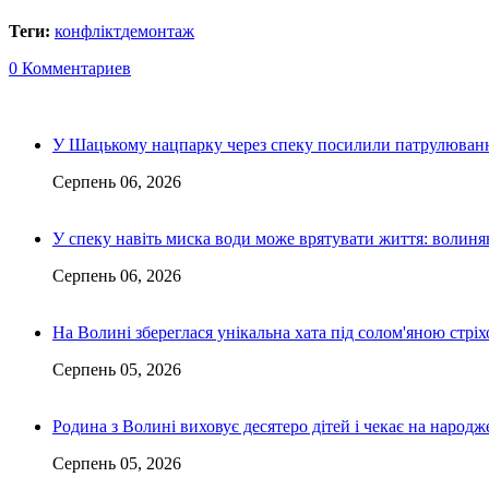
Теги:
конфлікт
демонтаж
0 Комментариев
У Шацькому нацпарку через спеку посилили патрулюванн
Серпень 06, 2026
У спеку навіть миска води може врятувати життя: волин
Серпень 06, 2026
На Волині збереглася унікальна хата під солом'яною стріх
Серпень 05, 2026
Родина з Волині виховує десятеро дітей і чекає на народ
Серпень 05, 2026