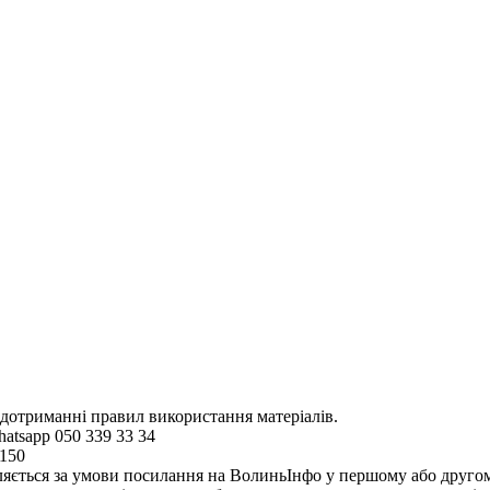
 дотриманні правил використання матеріалів.
hatsapp 050 339 33 34
4150
ляється за умови посилання на ВолиньІнфо у першому або другому 