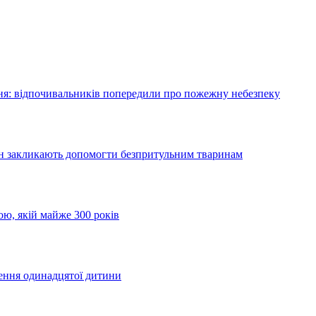
я: відпочивальників попередили про пожежну небезпеку
ян закликають допомогти безпритульним тваринам
ою, якій майже 300 років
ження одинадцятої дитини