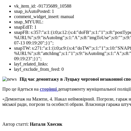
vk_item_id:
-91735689_10588
snap_isAutoPosted:
1
comment_widget_insert:
manual
snap_MYURL:
snapEdIT:
1
snapFB:
s:357:"a:1:{i:0;a:12:{s:4:"doFB";s:1:"1";s:8:"postT
%URL%";s:9:"isAutoImg";s:1:"A";s:8:"imgToUse";s:0:"";s:9:"
07-13 09:19:20";}}";
snapTW:
s:271:"a:1:{i:0;a:9:{s:4:"doTW";s:1:"1";s:10:"SNA
%URL%";s:8:"attchImg";s:1:"1";s:9:"isAutoImg";s:1:"A";s:8:"
09:19:23";}}";
layf_related_links:
layf_exclude_from_feed:
0
Під час демонтажу в Луцьку чергової незаконної сп
Про це йдеться на
сторінці
департаменту муніципальної поліції
«Демонтаж на Мазепи, 4. Накал неймовірний. Погрози, гараж не
міської ради, погрози та особисті образи. Власниця гаража шту
Автор статті:
Наталя Хвесик