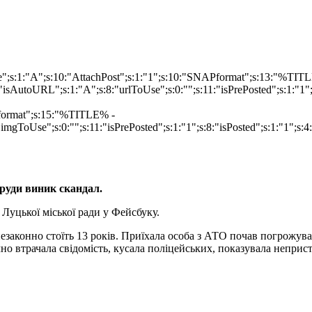
ype";s:1:"A";s:10:"AttachPost";s:1:"1";s:10:"SNAPformat";s:13:"%TI
isAutoURL";s:1:"A";s:8:"urlToUse";s:0:"";s:11:"isPrePosted";s:1:"1
Pformat";s:15:"%TITLE% -
imgToUse";s:0:"";s:11:"isPrePosted";s:1:"1";s:8:"isPosted";s:1:"1";
оруди виник скандал.
 Луцької міської ради у Фейсбуку.
законно стоїть 13 років. Приїхала особа з АТО почав погрожуват
чно втрачала свідомість, кусала поліцейських, показувала неприс