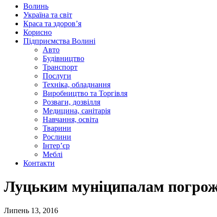
Волинь
Україна та світ
Краса та здоров’я
Корисно
Підприємства Волині
Авто
Будівництво
Транспорт
Послуги
Техніка, обладнання
Виробництво та Торгівля
Розваги, дозвілля
Медицина, санітарія
Навчання, освіта
Тварини
Рослини
Інтер’єр
Меблі
Контакти
Луцьким муніципалам погрож
Липень 13, 2016