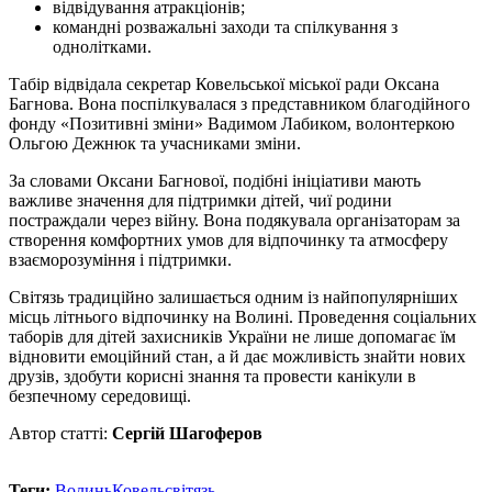
відвідування атракціонів;
командні розважальні заходи та спілкування з
однолітками.
Табір відвідала секретар Ковельської міської ради Оксана
Багнова. Вона поспілкувалася з представником благодійного
фонду «Позитивні зміни» Вадимом Лабиком, волонтеркою
Ольгою Дежнюк та учасниками зміни.
За словами Оксани Багнової, подібні ініціативи мають
важливе значення для підтримки дітей, чиї родини
постраждали через війну. Вона подякувала організаторам за
створення комфортних умов для відпочинку та атмосферу
взаєморозуміння і підтримки.
Світязь традиційно залишається одним із найпопулярніших
місць літнього відпочинку на Волині. Проведення соціальних
таборів для дітей захисників України не лише допомагає їм
відновити емоційний стан, а й дає можливість знайти нових
друзів, здобути корисні знання та провести канікули в
безпечному середовищі.
Автор статті:
Сергій Шагоферов
Теги:
Волинь
Ковель
світязь