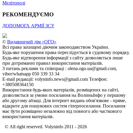
Мелітополі
РЕКОМЕНДУЄМО
ДОПОМОГА АРМІЇ ЗСУ
©
Видавничий дім «ОГО»
Всі права захищені діючим законодавством України.
Будь-яке порушення права переслідується в судовому порядку.
Будь-яке відтворення інформації з сайту дозволяється лише
при дотриманні правил використання матеріалів.
З питань реклами та співпраці : olena.ogo.ua@gmail.com,
viber/whatsapp 050 339 33 34
E-mail редакції: volyninfo.news@gmail.com Телефон:
+380508364150
Використання будь-яких матеріалів, розміщених на сайті,
дозволяється за умови посилання на ВолиньІнфо у першому
або другому абзаці. Для інтернет видань обов'язкове - пряме,
відкрите для пошукових систем гіперпосилання. Посилання
має бути розміщено незалежно від повного або часткового
використання матеріалів.
© All right reserved. Volyninfo 2011 - 2026