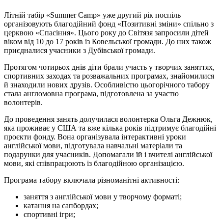
Літній табір «Summer Camp» уже другий рік поспіль
організовують благодійний фонд «Позитивні зміни» спільно з
церквою «Спасіння». Цього року до Світязя запросили дітей
віком від 10 до 17 років із Ковельської громади. До них також
приєдналися учасники з Дубівської громади.
Протягом чотирьох днів діти брали участь у творчих заняттях,
спортивних заходах та розважальних програмах, знайомилися
й знаходили нових друзів. Особливістю цьогорічного табору
стала англомовна програма, підготовлена за участю
волонтерів.
До проведення занять долучилася волонтерка Ольга Дежнюк,
яка проживає у США та вже кілька років підтримує благодійні
проєкти фонду. Вона організувала інтерактивні уроки
англійської мови, підготувала навчальні матеріали та
подарунки для учасників. Допомагали їй і вчителі англійської
мови, які співпрацюють із благодійною організацією.
Програма табору включала різноманітні активності:
заняття з англійської мови у творчому форматі;
катання на сапбордах;
спортивні ігри;