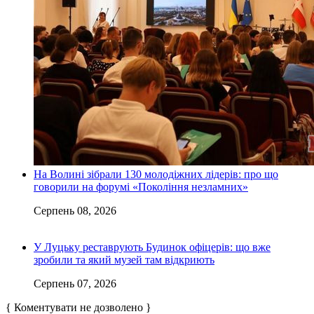
На Волині зібрали 130 молодіжних лідерів: про що
говорили на форумі «Покоління незламних»
Серпень 08, 2026
У Луцьку реставрують Будинок офіцерів: що вже
зробили та який музей там відкриють
Серпень 07, 2026
{ Коментувати не дозволено }