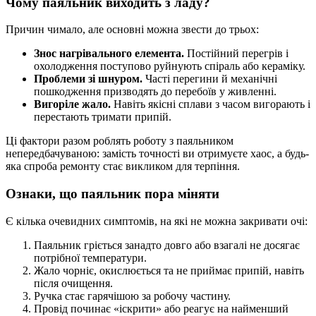
Чому паяльник виходить з ладу?
Причин чимало, але основні можна звести до трьох:
Знос нагрівального елемента.
Постійний перегрів і
охолодження поступово руйнують спіраль або кераміку.
Проблеми зі шнуром.
Часті перегини й механічні
пошкодження призводять до перебоїв у живленні.
Вигоріле жало.
Навіть якісні сплави з часом вигорають і
перестають тримати припій.
Ці фактори разом роблять роботу з паяльником
непередбачуваною: замість точності ви отримуєте хаос, а будь-
яка спроба ремонту стає викликом для терпіння.
Ознаки, що паяльник пора міняти
Є кілька очевидних симптомів, на які не можна закривати очі:
Паяльник гріється занадто довго або взагалі не досягає
потрібної температури.
Жало чорніє, окислюється та не приймає припій, навіть
після очищення.
Ручка стає гарячішою за робочу частину.
Провід починає «іскрити» або реагує на найменший