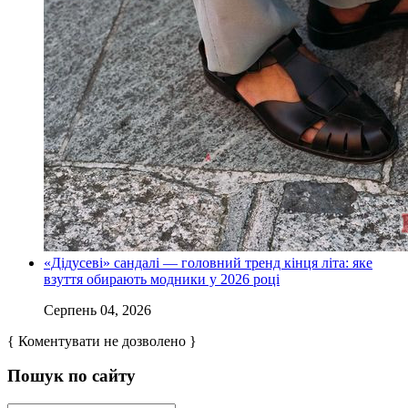
«Дідусеві» сандалі — головний тренд кінця літа: яке
взуття обирають модники у 2026 році
Серпень 04, 2026
{ Коментувати не дозволено }
Пошук по сайту