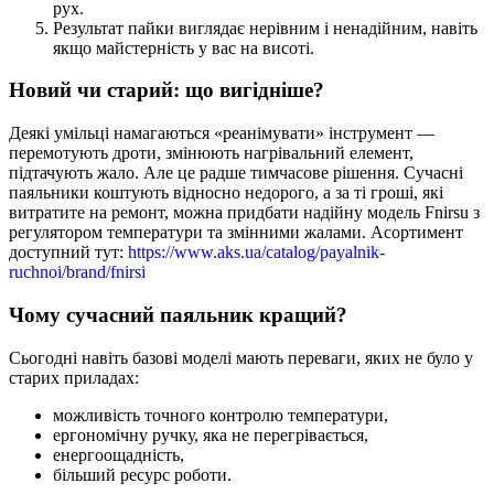
рух.
Результат пайки виглядає нерівним і ненадійним, навіть
якщо майстерність у вас на висоті.
Новий чи старий: що вигідніше?
Деякі умільці намагаються «реанімувати» інструмент —
перемотують дроти, змінюють нагрівальний елемент,
підтачують жало. Але це радше тимчасове рішення. Сучасні
паяльники коштують відносно недорого, а за ті гроші, які
витратите на ремонт, можна придбати надійну модель Fnirsu з
регулятором температури та змінними жалами. Асортимент
доступний тут:
https://www.aks.ua/catalog/payalnik-
ruchnoi/brand/fnirsi
Чому сучасний паяльник кращий?
Сьогодні навіть базові моделі мають переваги, яких не було у
старих приладах:
можливість точного контролю температури,
ергономічну ручку, яка не перегрівається,
енергоощадність,
більший ресурс роботи.