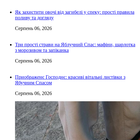
Як захистити овочі від загибелі у спеку: прості правила
поливу та догляду
Серпень 06, 2026
Три прості страви на Яблучний Спас: мафіни, шарлотка
з морозивом та запіканка
Серпень 06, 2026
Приображенє Господнє: красиві вітальні листівки з
Ябучним Спасом
Серпень 06, 2026