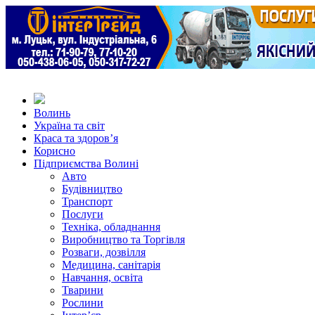
Волинь
Україна та світ
Краса та здоров’я
Корисно
Підприємства Волині
Авто
Будівництво
Транспорт
Послуги
Техніка, обладнання
Виробництво та Торгівля
Розваги, дозвілля
Медицина, санітарія
Навчання, освіта
Тварини
Рослини