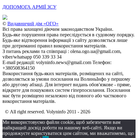
ДОПОМОГА АРМІЇ ЗСУ
©
Видавничий дім «ОГО»
Всі права захищені діючим законодавством України.
Будь-яке порушення права переслідується в судовому порядку.
Будь-яке відтворення інформації з сайту дозволяється лише
при дотриманні правил використання матеріалів.
З питань реклами та співпраці : olena.ogo.ua@gmail.com,
viber/whatsapp 050 339 33 34
E-mail редакції: volyninfo.news@gmail.com Телефон:
+380508364150
Використання будь-яких матеріалів, розміщених на сайті,
дозволяється за умови посилання на ВолиньІнфо у першому
або другому абзаці. Для інтернет видань обов'язкове - пряме,
відкрите для пошукових систем гіперпосилання. Посилання
має бути розміщено незалежно від повного або часткового
використання матеріалів.
© All right reserved. Volyninfo 2011 - 2026
Ми використовуємо файли cookie, щоб забезпечити вам
найкращий досвід роботи на нашому веб-сайті. Якщо ви
продовжуєте користуватися цим сайтом, ми вважатимемо, що