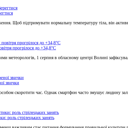
регтися
ження. Щоб підтримувати нормальну температуру тіла, він актив
вітря прогрілося до +34,8°C
ими метеорологів, 1 серпня в обласному центрі Волині зафіксу
ної звички
способом скоротити час. Однак смартфон часто змушує людину з
ки: роль стрілецьких занять
 не менш важливим стає питання формування правильної культури