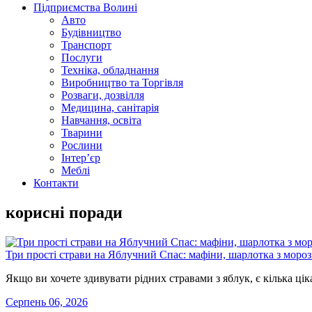
Підприємства Волині
Авто
Будівництво
Транспорт
Послуги
Техніка, обладнання
Виробництво та Торгівля
Розваги, дозвілля
Медицина, санітарія
Навчання, освіта
Тварини
Рослини
Інтер’єр
Меблі
Контакти
корисні поради
Три прості страви на Яблучний Спас: мафіни, шарлотка з мороз
Якщо ви хочете здивувати рідних стравами з яблук, є кілька ці
Серпень 06, 2026