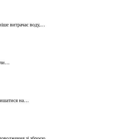
ніше витрачає воду,…
вали…
алишатися на…
 поводження зі зброєю.…