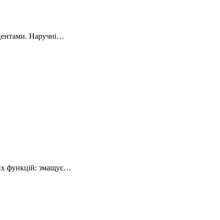
кцентами. Наручні…
вих функцій: змащує…