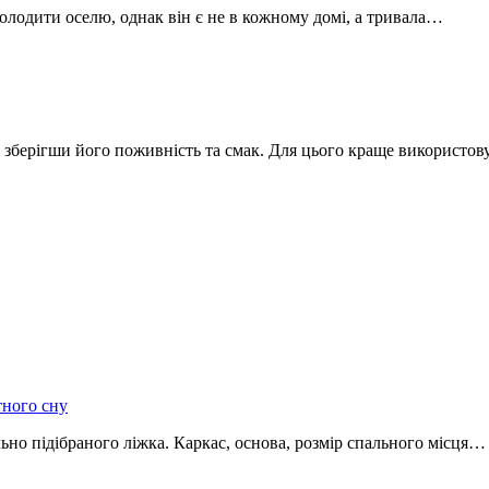
олодити оселю, однак він є не в кожному домі, а тривала…
 зберігши його поживність та смак. Для цього краще використо
тного сну
льно підібраного ліжка. Каркас, основа, розмір спального місця…