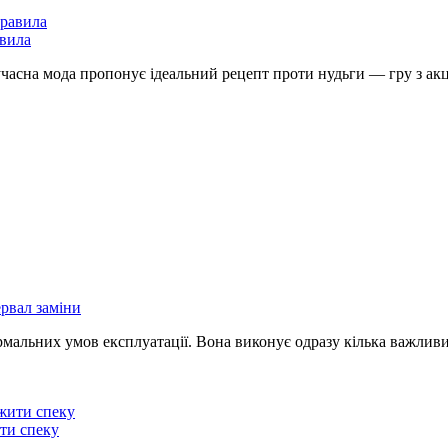
авила
учасна мода пропонує ідеальний рецепт проти нудьги — гру з а
ервал заміни
ормальних умов експлуатації. Вона виконує одразу кілька важли
ити спеку