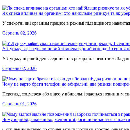
Як спека впливає на організм: хто найбільше ризикує та як убе
У спекотні дні організм працює в режимі підвищеного наванта
Серпень 02, 2026
У Луцьку зафіксували новий температурний рекорд: 1 серпня по
У Луцьку перший день серпня став рекордно спекотним. За дан
Серпень 02, 2026
Чому не варто брати телефон до вбиральні: два ризики пошире
Перегляд соцмереж або відео у вбиральні здається невинним 
Серпень 01, 2026
Чому відповідальне поводження зі зброєю починається з практи
Суспільний інтерес до стрілецької підготовки зростає, однак