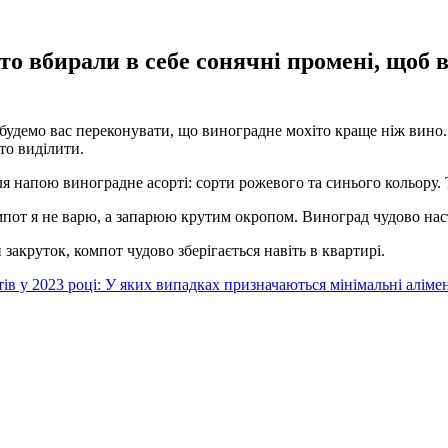
іто вбирали в себе сонячні промені, щоб 
 будемо вас переконувати, що виноградне мохіто краще ніж вино.
рто виділити.
я напою виноградне асорті: сорти рожевого та синього кольору. 
от я не варю, а запарюю крутим окропом. Виноград чудово настою
закруток, компот чудово зберігається навіть в квартирі.
ів у 2023 році: У яких випадках призначаються мінімальні алім