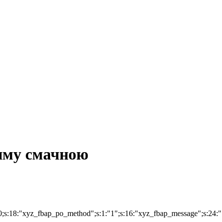
зиму смачною
;i:0;s:18:"xyz_fbap_po_method";s:1:"1";s:16:"xyz_fbap_message"