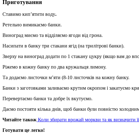
Приготування
Ставимо
кип’ятити воду
.
Ретельно вимикаємо банки.
Виноград миємо та відділяємо ягоди від грона.
Насипати в банку три стакани ягід (на трилітрові банки).
Зверху на виноград додати по 1 стакану цукру (якщо вам до впо
Ріжемо в кожну банку по два кружальця лимону.
Та додаємо листочки м’яти (8-10 листочків на кожну банку.
Банки з заготовками заливаємо крутим окропом і закатуємо к
Перевертаємо банки та добре їх вкутуємо.
Даємо постояти кілька днів, щоб банки були повністю холодни
Читайте також
Коли збирати врожай моркви та як визначити її
Готувати це легко!