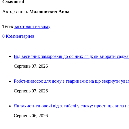
Смачного!
Автор статті:
Малашкевич Анна
Теги:
заготовки на зиму
0 Комментариев
Від весняних заморозків до осінніх ягід: як вибрати сад
Серпень 07, 2026
Робот-пилосос для дому з тваринами: на що звернути ув
Серпень 07, 2026
Як захистити овочі від загибелі у спеку: прості правила п
Серпень 06, 2026