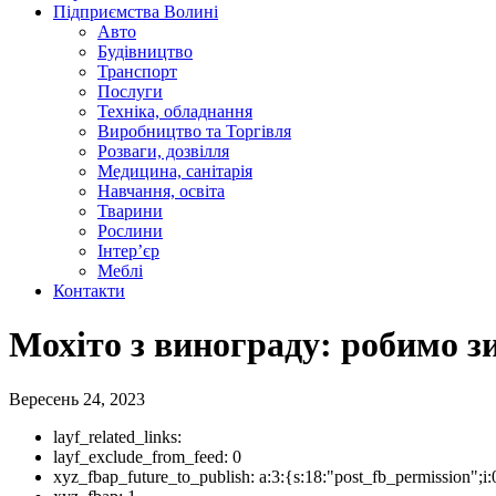
Підприємства Волині
Авто
Будівництво
Транспорт
Послуги
Техніка, обладнання
Виробництво та Торгівля
Розваги, дозвілля
Медицина, санітарія
Навчання, освіта
Тварини
Рослини
Інтер’єр
Меблі
Контакти
Мохіто з винограду: робимо 
Вересень 24, 2023
layf_related_links:
layf_exclude_from_feed:
0
xyz_fbap_future_to_publish:
a:3:{s:18:"post_fb_permission"