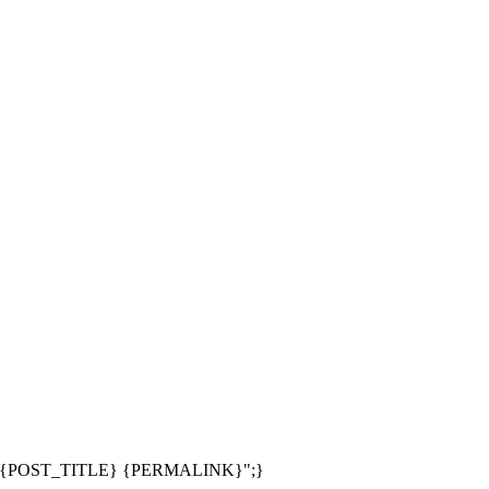
;s:24:"{POST_TITLE} {PERMALINK}";}