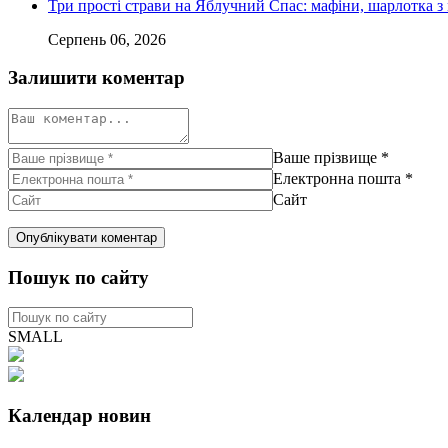
Три прості страви на Яблучний Спас: мафіни, шарлотка з
Серпень 06, 2026
Залишити коментар
Ваше прізвище
*
Електронна пошта
*
Сайт
Пошук по сайту
SMALL
Календар новин