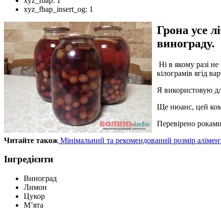
xyz_fbap:
1
xyz_fbap_insert_og:
1
Грона усе л
винограду.
Ні в якому разі не
кілограмів ягід ва
Я використовую дл
Ще нюанс, цей комп
Перевірено роками 
Читайте також
Мінімальний та рекомендований розмір алімент
Інгредієнти
Виноград
Лимон
Цукор
М’ята