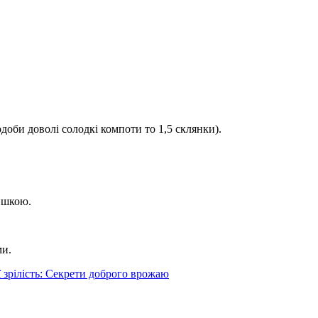
доби доволі солодкі компоти то 1,5 склянки).
ришкою.
ми.
 зрілість: Секрети доброго врожаю