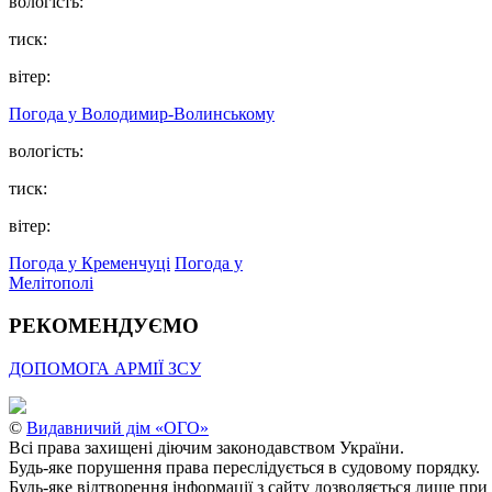
вологість:
тиск:
вітер:
Погода у Володимир-Волинському
вологість:
тиск:
вітер:
Погода у Кременчуці
Погода у
Мелітополі
РЕКОМЕНДУЄМО
ДОПОМОГА АРМІЇ ЗСУ
©
Видавничий дім «ОГО»
Всі права захищені діючим законодавством України.
Будь-яке порушення права переслідується в судовому порядку.
Будь-яке відтворення інформації з сайту дозволяється лише при