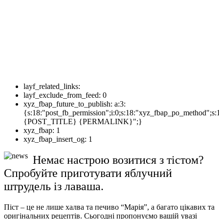
layf_related_links:
layf_exclude_from_feed:
0
xyz_fbap_future_to_publish:
a:3:
{s:18:"post_fb_permission";i:0;s:18:"xyz_fbap_po_method";s:
{POST_TITLE} {PERMALINK}";}
xyz_fbap:
1
xyz_fbap_insert_og:
1
Немає настрою возитися з тістом?
Спробуйте приготувати яблучний
штрудель із лаваша.
Піст – це не лише халва та печиво “Марія”, а багато цікавих та
оригінальних рецептів. Сьогодні пропонуємо вашій увазі