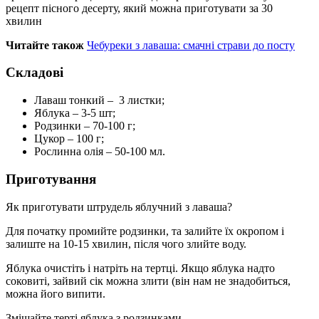
рецепт пісного десерту, який можна приготувати за 30
хвилин
Читайте також
Чебуреки з лаваша: смачні страви до посту
Складові
Лаваш тонкий – 3 листки;
Яблука – 3-5 шт;
Родзинки – 70-100 г;
Цукор – 100 г;
Рослинна олія – 50-100 мл.
Приготування
Як приготувати штрудель яблучний з лаваша?
Для початку промийте родзинки, та залийте їх окропом і
залиште на 10-15 хвилин, після чого злийте воду.
Яблука очистіть і натріть на тертці. Якщо яблука надто
соковиті, зайвий сік можна злити (він нам не знадобиться,
можна його випити.
Змішайте терті яблука з родзинками.