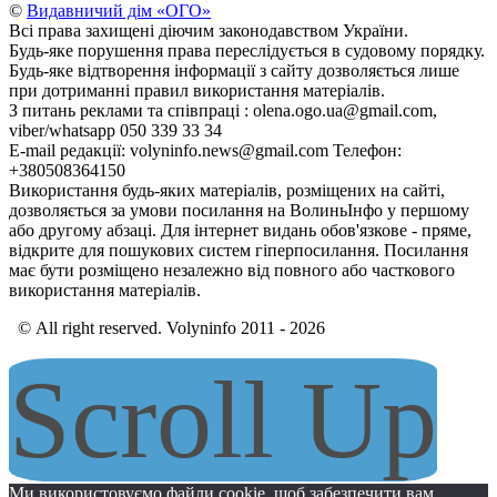
©
Видавничий дім «ОГО»
Всі права захищені діючим законодавством України.
Будь-яке порушення права переслідується в судовому порядку.
Будь-яке відтворення інформації з сайту дозволяється лише
при дотриманні правил використання матеріалів.
З питань реклами та співпраці : olena.ogo.ua@gmail.com,
viber/whatsapp 050 339 33 34
E-mail редакції: volyninfo.news@gmail.com Телефон:
+380508364150
Використання будь-яких матеріалів, розміщених на сайті,
дозволяється за умови посилання на ВолиньІнфо у першому
або другому абзаці. Для інтернет видань обов'язкове - пряме,
відкрите для пошукових систем гіперпосилання. Посилання
має бути розміщено незалежно від повного або часткового
використання матеріалів.
© All right reserved. Volyninfo 2011 - 2026
Scroll Up
Ми використовуємо файли cookie, щоб забезпечити вам