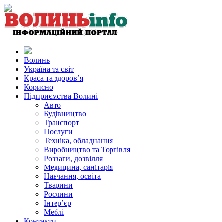
Волинь
Україна та світ
Краса та здоров’я
Корисно
Підприємства Волині
Авто
Будівництво
Транспорт
Послуги
Техніка, обладнання
Виробництво та Торгівля
Розваги, дозвілля
Медицина, санітарія
Навчання, освіта
Тварини
Рослини
Інтер’єр
Меблі
Контакти