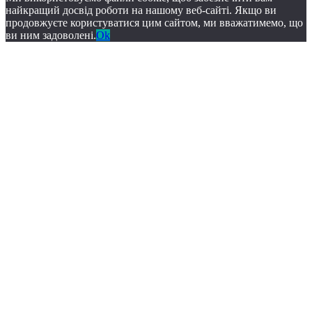
найкращий досвід роботи на нашому веб-сайті. Якщо ви
продовжуєте користуватися цим сайтом, ми вважатимемо, що
ви ним задоволені.
Ok