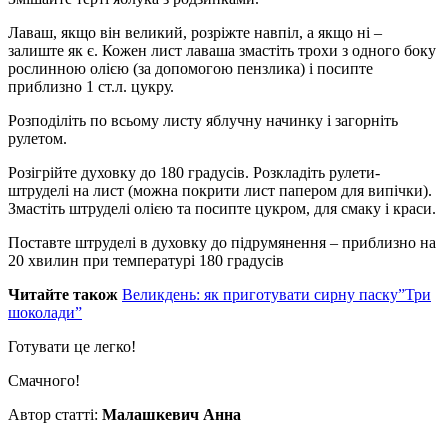
Лаваш, якщо він великий, розріжте навпіл, а якщо ні –
залиште як є. Кожен лист лаваша змастіть трохи з одного боку
рослинною олією (за допомогою пензлика) і посипте
приблизно 1 ст.л. цукру.
Розподіліть по всьому листу яблучну начинку і загорніть
рулетом.
Розігрійте духовку до 180 градусів. Розкладіть рулети-
штруделі на лист (можна покрити лист папером для випічки).
Змастіть штруделі олією та посипте цукром, для смаку і краси.
Поставте штруделі в духовку до підрумянення – приблизно на
20 хвилин при температурі 180 градусів
Читайте також
Великдень: як приготувати сирну паску”Три
шоколади”
Готувати це легко!
Смачного!
Автор статті:
Малашкевич Анна