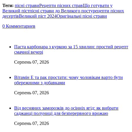
Теги:
пісні страви
Рецепти пісних страв
Що готувати у
Великий піст
пісні страви до Великого посту
рецепти пісних
десертів
Великий піст 2024
Оригінальні пісні страви
0 Комментариев
Паста карбонара з куркою за 15 хвилин: простий рецепт
смачної вечері
Серпень 07, 2026
Вітамін Е та рак простати: чому чоловікам варто бути
обережними з добавками
Серпень 07, 2026
Від весняних заморозків до осінніх ягід: як вибрати
саджанці полуниці для безперервного врожаю
Серпень 07, 2026