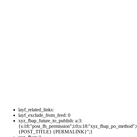
layf_related_links:
layf_exclude_from_feed:
0
xyz_fbap_future_to_publish:
a:3:
{s:18:"post_fb_permission";i:0;s:18:"xyz_fbap_po_method";
{POST_TITLE} {PERMALINK}";}