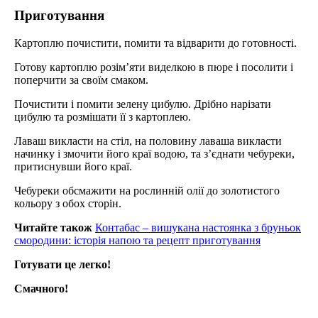
Приготування
Картоплю почистити, помити та відварити до готовності.
Готову картоплю розім’яти виделкою в пюре і посолити і
поперчити за своїм смаком.
Почистити і помити зелену цибулю. Дрібно нарізати
цибулю та розмішати її з картоплею.
Лаваш викласти на стіл, на половину лаваша
викласти
начинку і змочити його краї водою, та з’єднати чебуреки,
притиснувши його краї.
Чебуреки обсмажити на рослинній
олії до золотистого
кольору з обох сторін.
Читайте також
Контабас – вишукана настоянка з бруньок
смородини: історія напою та рецепт приготування
Готувати це легко!
Смачного!