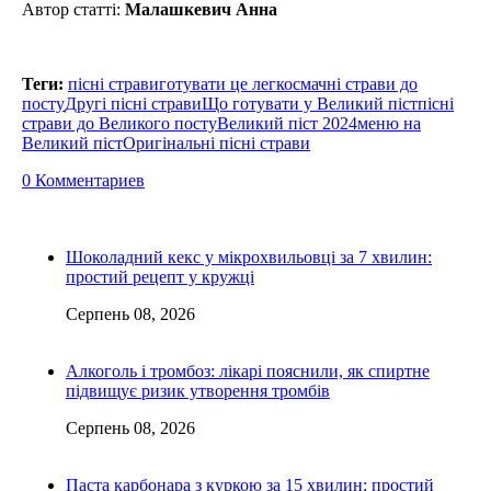
Автор статті:
Малашкевич Анна
Теги:
пісні страви
готувати це легко
смачні страви до
посту
Другі пісні страви
Що готувати у Великий піст
пісні
страви до Великого посту
Великий піст 2024
меню на
Великий піст
Оригінальні пісні страви
0 Комментариев
Шоколадний кекс у мікрохвильовці за 7 хвилин:
простий рецепт у кружці
Серпень 08, 2026
Алкоголь і тромбоз: лікарі пояснили, як спиртне
підвищує ризик утворення тромбів
Серпень 08, 2026
Паста карбонара з куркою за 15 хвилин: простий