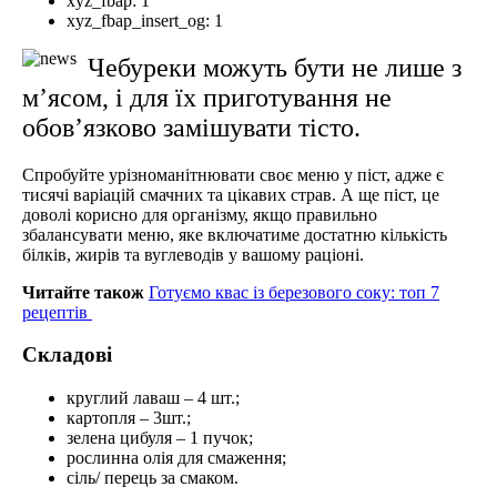
xyz_fbap:
1
xyz_fbap_insert_og:
1
Чебуреки можуть бути не лише з
м’ясом, і для їх приготування не
обов’язково замішувати тісто.
Спробуйте урізноманітнювати своє меню у піст, адже є
тисячі варіацій смачних та цікавих страв. А ще піст, це
доволі корисно для організму, якщо правильно
збалансувати меню, яке включатиме достатню кількість
білків, жирів та вуглеводів у вашому раціоні.
Читайте також
Готуємо квас із березового соку: топ 7
рецептів
Складові
круглий лаваш – 4 шт.;
картопля – 3шт.;
зелена цибуля – 1 пучок;
рослинна олія для смаження;
сіль/ перець за смаком.