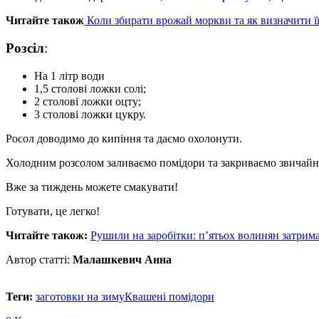
Читайте також
Коли збирати врожай моркви та як визначити її
Розсіл
:
На 1 літр води
1,5 столові ложки солі;
2 столові ложки оцту;
3 столові ложки цукру.
Росол доводимо до кипіння та даємо охолонути.
Холодним розсолом заливаємо помідори та закриваємо звича
Вже за тиждень можете смакувати!
Готувати, це легко!
Читайте також
:
Рушили на заробітки: п’ятьох волинян затрим
Автор статті:
Малашкевич Анна
Теги:
заготовки на зиму
Квашені помідори