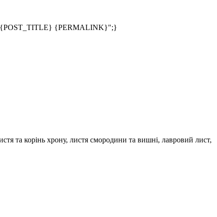
;s:24:"{POST_TITLE} {PERMALINK}";}
истя та корінь хрону, листя смородини та вишні, лавровий лист,