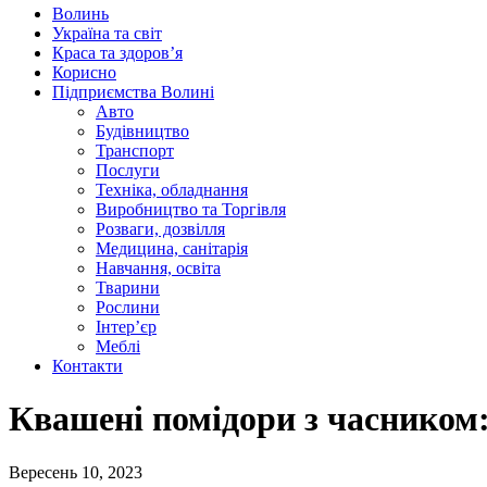
Волинь
Україна та світ
Краса та здоров’я
Корисно
Підприємства Волині
Авто
Будівництво
Транспорт
Послуги
Техніка, обладнання
Виробництво та Торгівля
Розваги, дозвілля
Медицина, санітарія
Навчання, освіта
Тварини
Рослини
Інтер’єр
Меблі
Контакти
Квашені помідори з часником:
Вересень 10, 2023