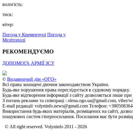
вологість:
тиск:
вітер:
Погода у Кременчуці
Погода у
Мелітополі
РЕКОМЕНДУЄМО
ДОПОМОГА АРМІЇ ЗСУ
©
Видавничий дім «ОГО»
Всі права захищені діючим законодавством України.
Будь-яке порушення права переслідується в судовому порядку.
Будь-яке відтворення інформації з сайту дозволяється лише при
З питань реклами та співпраці : olena.ogo.ua@gmail.com, viber/w
E-mail редакції: volyninfo.news@gmail.com Телефон: +38050836
Використання будь-яких матеріалів, розміщених на сайті, дозво
пошукових систем гіперпосилання. Посилання має бути розміще
© All right reserved. Volyninfo 2011 - 2026