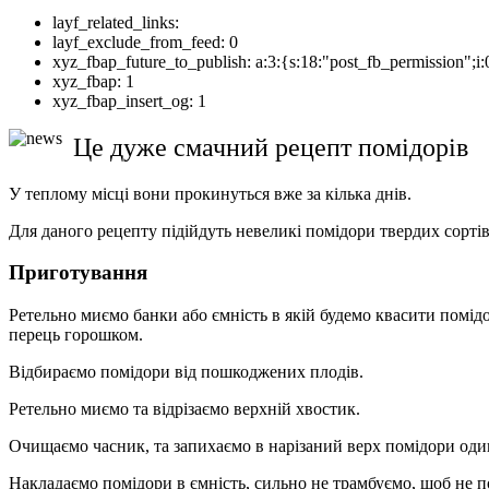
layf_related_links:
layf_exclude_from_feed:
0
xyz_fbap_future_to_publish:
a:3:{s:18:"post_fb_permission"
xyz_fbap:
1
xyz_fbap_insert_og:
1
Це дуже смачний рецепт помідорів
У теплому місці вони прокинуться вже за кілька днів.
Для даного рецепту підійдуть невеликі помідори твердих сорті
Приготування
Ретельно миємо банки або ємність в якій будемо квасити помідо
перець горошком.
Відбираємо помідори від пошкоджених плодів.
Ретельно миємо та відрізаємо верхній хвостик.
Очищаємо часник, та запихаємо в нарізаний верх помідори оди
Накладаємо помідори в ємність, сильно не трамбуємо, щоб не