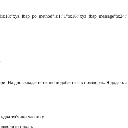
;i:0;s:18:"xyz_fbap_po_method";s:1:"1";s:16:"xyz_fbap_message"
в.
ри. На дно складаєте те, що подобається в помідорах. Я додаю: л
н-два зубчики часнику.
 пошкодити плоди.