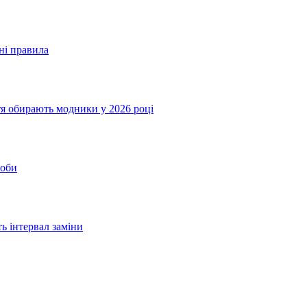
ні правила
ття обирають модники у 2026 році
соби
ь інтервал заміни