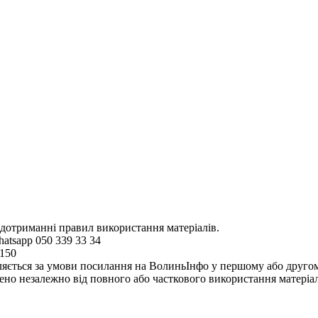
 дотриманні правил використання матеріалів.
hatsapp 050 339 33 34
4150
ляється за умови посилання на ВолиньІнфо у першому або другому 
но незалежно від повного або часткового використання матеріал