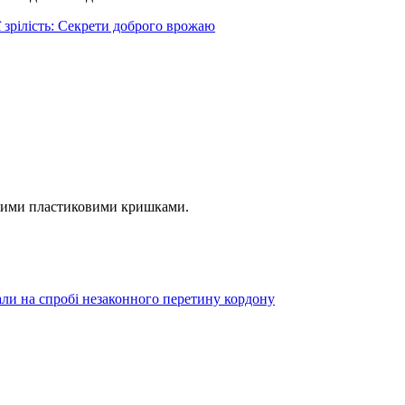
 зрілість: Секрети доброго врожаю
йними пластиковими кришками.
али на спробі незаконного перетину кордону