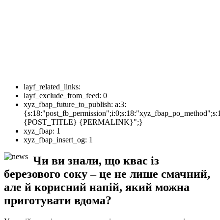
layf_related_links:
layf_exclude_from_feed:
0
xyz_fbap_future_to_publish:
a:3:
{s:18:"post_fb_permission";i:0;s:18:"xyz_fbap_po_method";s:
{POST_TITLE} {PERMALINK}";}
xyz_fbap:
1
xyz_fbap_insert_og:
1
Чи ви знали, що квас із
березового соку – це не лише смачний,
але й корисний напій, який можна
приготувати вдома?