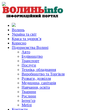
Волинь
Україна та світ
Краса та здоров’я
Корисно
Підприємства Волині
Авто
Будівництво
Транспорт
Послуги
Техніка, обладнання
Виробництво та Торгівля
Розваги, дозвілля
Медицина, санітарія
Навчання, освіта
Тварини
Рослини
Інтер’єр
Меблі
Контакти