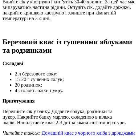
Влийте сік у каструлю і кип’ятіть 30-40 хвилин. За цей час має
випаруватись частина рідини. Остудіть сік, додайте дріжджі,
накрийте кришкою каструлю і залиште при кімнатній
температурі на 3-4 дні.
Березовий квас із сушеними яблуками
та родзинками
Складові
2 л березового соку;
15-20 г сушених яблук;
20 родзинок;
4 столові ложки цукру.
Приготування
Перелийте сік у банку. Додайте яблука, родзинки та
цукор. Накрийте банку марлею, складеною в кілька
шарів. Наполягайте квас 2-3 дні за кімнатної температури.
Читайте також
:
Домашній квас з чорного хліба з дріжджами