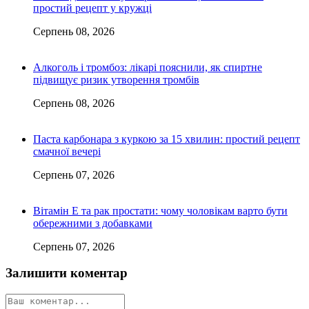
простий рецепт у кружці
Серпень 08, 2026
Алкоголь і тромбоз: лікарі пояснили, як спиртне
підвищує ризик утворення тромбів
Серпень 08, 2026
Паста карбонара з куркою за 15 хвилин: простий рецепт
смачної вечері
Серпень 07, 2026
Вітамін Е та рак простати: чому чоловікам варто бути
обережними з добавками
Серпень 07, 2026
Залишити коментар