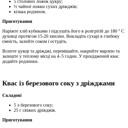
5 столових ложок цукру;
½ чайної ложки сухих дріжджів;
кілька родзинок.
Приготування
Наріжте хліб кубиками і підсушіть його в розігрітій до 180 ° C
духовці протягом 15-20 хвилин. Викладіть сухарі в глибоку
ємність, залийте соком і остудіть.
Всипте цукор та дріжджі, перемішайте, накрийте марлею та
залиште у теплому місці на 4–5 годин. У проціджений квас
додайте родзинки.
Квас із березового соку з дріжджами
Складові
5 л березового соку;
25 г свіжих дріжджів.
Приготування