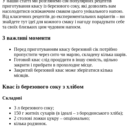
У нашій статті ми розглянемо сім популярних рецептів
приготування квасу із березового соку, які дозволять вам
насолодитися освіжаючим смаком цього унікального напою.
Від класичних рецептів до експериментальних варіантів – ви
знайдете тут ідеї для кожного смаку і нагоду порадувати себе
та своїх близьких цим чудовим напоєм.
3 важливі моменти
Перед приготуванням квасу березовий сік потрібно
пропустити через сито чи марлю, складену кілька шарів.
Готовий квас слід процідити в іншу ємність, щільно
закрити і прибрати в прохолодне місце.
Закритий березовий квас може зберігатися кілька
місяців.
Квас із березового соку з хлібом
Складові
3 л березового соку;
150 г житніх сухарів (в ідеалі – з бородинського хліба);
2 столові ложки цукру – опціонально;
кілька родзинок.