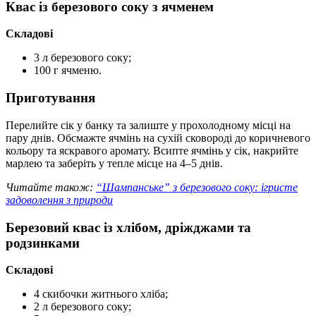
Квас із березового соку з ячменем
Складові
3 л березового соку;
100 г ячменю.
Приготування
Перелийте сік у банку та залиште у прохолодному місці на
пару днів. Обсмажте ячмінь на сухій сковороді до коричневого
кольору та яскравого аромату. Всипте ячмінь у сік, накрийте
марлею та заберіть у тепле місце на 4–5 днів.
Читайте також:
“Шампанське” з березового соку: ігристе
задоволення з природи
Березовий квас із хлібом, дріжджами та
родзинками
Складові
4 скибочки житнього хліба;
2 л березового соку;