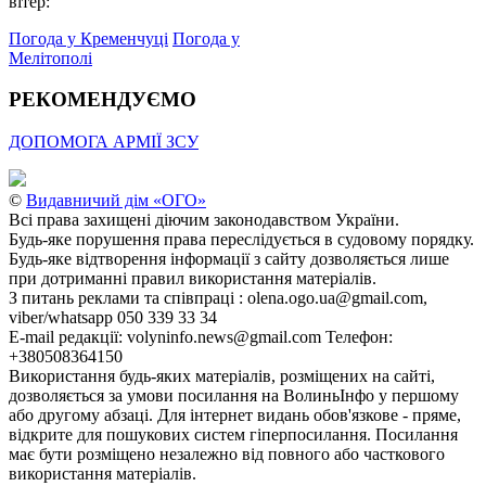
вітер:
Погода у Кременчуці
Погода у
Мелітополі
РЕКОМЕНДУЄМО
ДОПОМОГА АРМІЇ ЗСУ
©
Видавничий дім «ОГО»
Всі права захищені діючим законодавством України.
Будь-яке порушення права переслідується в судовому порядку.
Будь-яке відтворення інформації з сайту дозволяється лише
при дотриманні правил використання матеріалів.
З питань реклами та співпраці : olena.ogo.ua@gmail.com,
viber/whatsapp 050 339 33 34
E-mail редакції: volyninfo.news@gmail.com Телефон:
+380508364150
Використання будь-яких матеріалів, розміщених на сайті,
дозволяється за умови посилання на ВолиньІнфо у першому
або другому абзаці. Для інтернет видань обов'язкове - пряме,
відкрите для пошукових систем гіперпосилання. Посилання
має бути розміщено незалежно від повного або часткового
використання матеріалів.