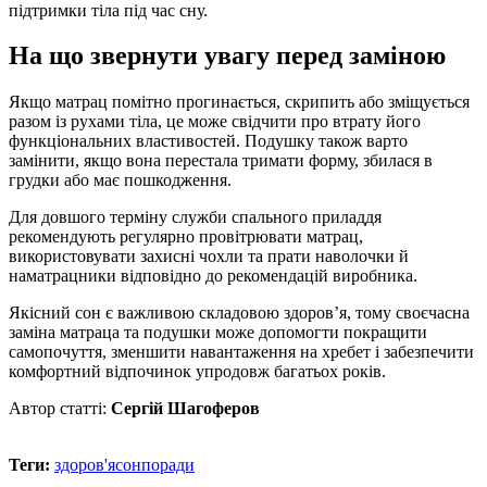
підтримки тіла під час сну.
На що звернути увагу перед заміною
Якщо матрац помітно прогинається, скрипить або зміщується
разом із рухами тіла, це може свідчити про втрату його
функціональних властивостей. Подушку також варто
замінити, якщо вона перестала тримати форму, збилася в
грудки або має пошкодження.
Для довшого терміну служби спального приладдя
рекомендують регулярно провітрювати матрац,
використовувати захисні чохли та прати наволочки й
наматрацники відповідно до рекомендацій виробника.
Якісний сон є важливою складовою здоров’я, тому своєчасна
заміна матраца та подушки може допомогти покращити
самопочуття, зменшити навантаження на хребет і забезпечити
комфортний відпочинок упродовж багатьох років.
Автор статті:
Сергій Шагоферов
Теги:
здоров'я
сон
поради