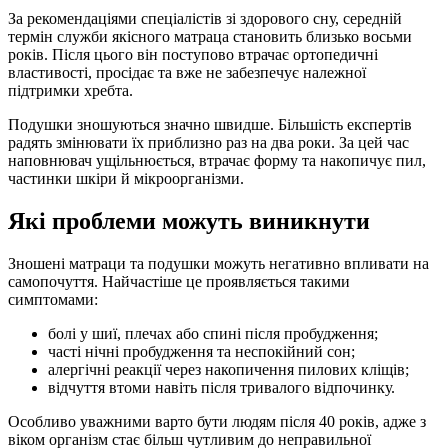
За рекомендаціями спеціалістів зі здорового сну, середній
термін служби якісного матраца становить близько восьми
років. Після цього він поступово втрачає ортопедичні
властивості, просідає та вже не забезпечує належної
підтримки хребта.
Подушки зношуються значно швидше. Більшість експертів
радять змінювати їх приблизно раз на два роки. За цей час
наповнювач ущільнюється, втрачає форму та накопичує пил,
частинки шкіри й мікроорганізми.
Які проблеми можуть виникнути
Зношені матраци та подушки можуть негативно впливати на
самопочуття. Найчастіше це проявляється такими
симптомами:
болі у шиї, плечах або спині після пробудження;
часті нічні пробудження та неспокійний сон;
алергічні реакції через накопичення пилових кліщів;
відчуття втоми навіть після тривалого відпочинку.
Особливо уважними варто бути людям після 40 років, адже з
віком організм стає більш чутливим до неправильної