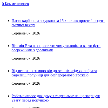
0 Комментариев
Паста карбонара з куркою за 15 хвилин: простий рецепт
смачної вечері
Серпень 07, 2026
Вітамін Е та рак простати: чому чоловікам варто бути
обережними з добавками
Серпень 07, 2026
Від весняних заморозків до осінніх ягід: як вибрати
саджанці полуниці для безперервного врожаю
Серпень 07, 2026
Робот-пилосос для дому з тваринами: на що звернути
увагу перед покупкою