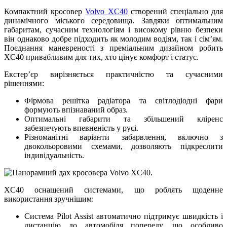
Компактний кросовер
Volvo XC40
створений спеціально для
динамічного міського середовища. Завдяки оптимальним
габаритам, сучасним технологіям і високому рівню безпеки
він однаково добре підходить як молодим водіям, так і сім’ям.
Поєднання маневреності з преміальним дизайном робить
XC40 привабливим для тих, хто цінує комфорт і статус.
Екстер’єр вирізняється практичністю та сучасними
рішеннями:
Фірмова решітка радіатора та світлодіодні фари
формують впізнаваний образ.
Оптимальні габарити та збільшений кліренс
забезпечують впевненість у русі.
Різноманітні варіанти забарвлення, включно з
двокольоровими схемами, дозволяють підкреслити
індивідуальність.
XC40 оснащений системами, що роблять щоденне
використання зручнішим:
Система Pilot Assist автоматично підтримує швидкість і
дистанцію до автомобіля попереду, що особливо