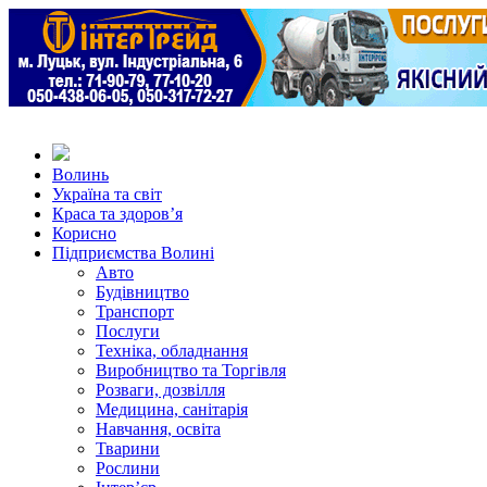
Волинь
Україна та світ
Краса та здоров’я
Корисно
Підприємства Волині
Авто
Будівництво
Транспорт
Послуги
Техніка, обладнання
Виробництво та Торгівля
Розваги, дозвілля
Медицина, санітарія
Навчання, освіта
Тварини
Рослини