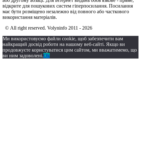
або другому абзаці. Для інтернет видань обов'язкове - пряме,
відкрите для пошукових систем гіперпосилання. Посилання
має бути розміщено незалежно від повного або часткового
використання матеріалів.
© All right reserved. Volyninfo 2011 - 2026
Ми використовуємо файли cookie, щоб забезпечити вам
найкращий досвід роботи на нашому веб-сайті. Якщо ви
продовжуєте користуватися цим сайтом, ми вважатимемо, що
ви ним задоволені.
Ok