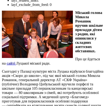
layf_related_links:
layf_exclude_from_feed:
0
Міський голова
Микола
Романюк
вручив шкільне
приладдя дітям
з родин, які
опинилися у
складних
життєвих
обставинах.
Про це йдеться
на
сайті
Луцької міської ради.
Сьогодні
у Палаці культури міста Луцька
відбу
ла
ся благодійна
акція «Скоро до школи»,
п
ід час якої міський голова Микола
Романюк, генеральний директор АТ «СКФ Україна»
(публічне) Володимир Цибульський вручили
порфелі та
шкільне приладдя 105 першокласникам та канцелярські
товари —
80 школярикам з сімей, які потребують особливої
соціальної підтримки.
А м
едичний центр «Благомед»
приготував для першокласників особливі подарунки
—
с
ертифікати на відвідування
десяти
сеансів соляної шахти.