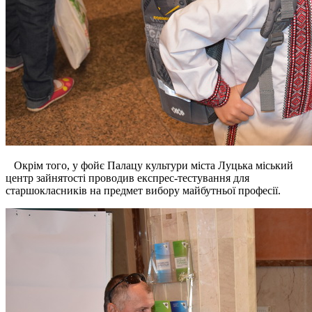
Окрім того, у фойє Палацу культури м
іста
Луцька
міський
центр зайнятості пров
одив
експрес-тестування для
старшокласників на предмет вибору майбутньої професії.