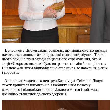
Володимир Цибульський
розповів, що підприємство завжди
намагається допомагати людям, які цього потребують. Тільки
цього року на різні заходи соціального спрамування, окрім
акції «Скоро до школи», було витрачено півмільйона гривень.
Він побажав дітям відповідально ставитися до навчання, успіх
і
здоро
в’я
.
Засновник медичного центру «Благомед» Світлана Ліщук
також привітала школяриків з наближенням початку
важливого і відповідального шкільного життя і побажала
дбайливо ставитися до свого здоро
в’я
.