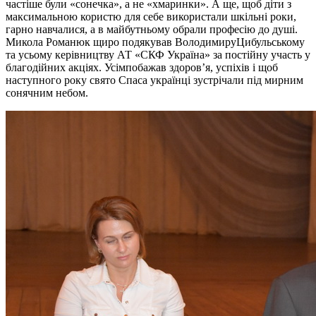
частіше були «сонечка», а не «хмаринк
и
». А ще, щоб діти з
максимальною користю для себе використали шкільні роки,
гарно навчалися, а в майбутньому обрали професію до душі.
Микола
Романюк
щиро подякував
Володимир
у
Цибульськ
ому
та усьому керівництву
АТ «СКФ Україна»
за
пост
і
йну участь у
бл
а
годійних акціях. Усім
побажав
здоро
в’я
, успіхів і що
б
наступного року свято Спаса українці зустрічали під мирним
сонячним небом.