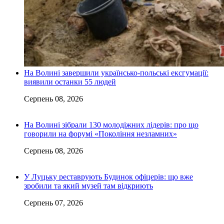
На Волині завершили українсько-польські ексгумації:
виявили останки 55 людей
Серпень 08, 2026
На Волині зібрали 130 молодіжних лідерів: про що
говорили на форумі «Покоління незламних»
Серпень 08, 2026
У Луцьку реставрують Будинок офіцерів: що вже
зробили та який музей там відкриють
Серпень 07, 2026