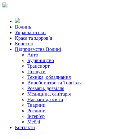
Волинь
Україна та світ
Краса та здоров’я
Корисно
Підприємства Волині
Авто
Будівництво
Транспорт
Послуги
Техніка, обладнання
Виробництво та Торгівля
Розваги, дозвілля
Медицина, санітарія
Навчання, освіта
Тварини
Рослини
Інтер’єр
Меблі
Контакти