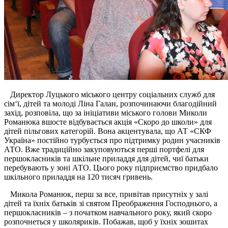
Директор Луцького міського центру соціальних служб для
сім
‘
ї, дітей та молоді Ліна Галан, розпочинаючи благодійний
захід, розповіла, що з
а ініціативи міського голови Миколи
Романюка вшосте відбувається акція «Скоро до школи» для
дітей
пільгових категорій
.
Вона акцентувала, що
АТ «СКФ
Україна» постійно турбується про підтримку родин учасників
АТО. Вже традиційно закуповуються перші портфелі для
першокласників та шкільне приладдя для дітей, чиї батьки
перебувають у зоні АТО. Цього року
підприємст
в
о
придбало
шкільного приладдя на 120 тисяч гривень.
Микола Романюк,
перш за все, привітав присутніх у залі
дітей та їхніх батьків зі святом Преображення Господнього, а
першокласників
–
з початком навчального року, який скоро
розпочнеться у школяриків.
Побажав, щоб у їхніх зошитах