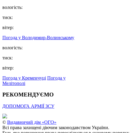
вологість:
тиск:
вітер:
Погода у Володимир-Волинському
вологість:
тиск:
вітер:
Погода у Кременчуці
Погода у
Мелітополі
РЕКОМЕНДУЄМО
ДОПОМОГА АРМІЇ ЗСУ
©
Видавничий дім «ОГО»
Всі права захищені діючим законодавством України.
Будь-яке порушення права переслідується в судовому порядку.