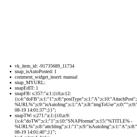
vk_item_id:
-91735689_11734
snap_isAutoPosted:
1
comment_widget_insert:
manual
snap_MYURL:
snapEdIT:
1
snapFB:
s:357:"a:1:{i:0;a:12:
{s:4:"doFB";s:1:"1";s:8:"postType";s:1:"A";s:10:"AttachPos
%URL%";s:9:"isAutoImg";s:1:"A";s:8:"imgToUse";s:0:"";s:9:"
08-19 14:01:37";}}";
snapTW:
s:271:"a:1:{i:0;a:9:
{s:4:"doTW";s:1:"1";s:10:"SNAPformat";s:15:"%TITLE% -
%URL%";s:8:"attchImg";s:1:"1";s:9:"isAutoImg";s:1:"A";s:8:"
08-19 14:01:40";}}";