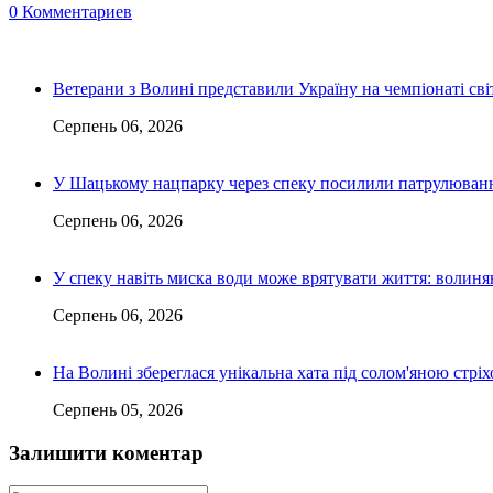
0 Комментариев
Ветерани з Волині представили Україну на чемпіонаті світ
Серпень 06, 2026
У Шацькому нацпарку через спеку посилили патрулюванн
Серпень 06, 2026
У спеку навіть миска води може врятувати життя: волин
Серпень 06, 2026
На Волині збереглася унікальна хата під солом'яною стріх
Серпень 05, 2026
Залишити коментар