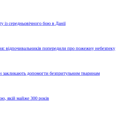
у із середньовічного бою в Данії
я: відпочивальників попередили про пожежну небезпеку
ян закликають допомогти безпритульним тваринам
ою, якій майже 300 років