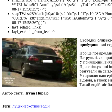
snapFB:
s:374:"a:1:{i:0;a:13:{s:2:"do";s:1:"1";s:8:"postTyp
%URL%";s:9:"isAutoImg";s:1:"A";s:8:"imgToUse";s:0:"";s:9:"
08-17 15:58:35";}}";
snapTW:
s:289:"a:1:{i:0;a:10:{s:2:"do";s:1:"1";s:10:"SNAPf
%URL%";s:8:"attchImg";s:1:"1";s:9:"isAutoImg";s:1:"A";s:8:"
08-17 15:58:36";}}";
layf_related_links:
layf_exclude_from_feed:
0
Сьогодні, близько
прибудинкової тер
Про це повідомляю
Патрульні, які при
У приміщенні вияв
При спілкуванні ін
реагували на світл
У наркодиспансері
відмові, а також 
Такий водій міг би
Автор статті:
Iryna Hupalo
Теги:
луцьк
наркотики
водій