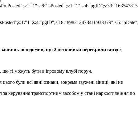
%
isPrePosted";s:1:"1";s:8:"isPosted";s:1:"1";s:4:"pgID";s:33:"16354
"isPosted";s:1:"1";s:4:"pgID";s:18:"898212473416933379";s:5:"pDate"
: заявник повідомив, що 2 легковики перекрили виїзд з
, що ті можуть бути в ігровому клубі поруч.
цього були всі явні ознаки, зокрема звужені зіниці, які не
л за керування транспортним засобом у стані наркосп’яніння по