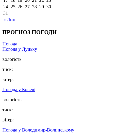
17
18
19
20
21
22
23
24
25
26
27
28
29
30
31
« Лип
ПРОГНОЗ ПОГОДИ
Погода
Погода у Луцьку
вологість:
тиск:
вітер:
Погода у Ковелі
вологість:
тиск:
вітер:
Погода у Володимир-Волинському