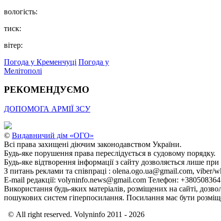
вологість:
тиск:
вітер:
Погода у Кременчуці
Погода у
Мелітополі
РЕКОМЕНДУЄМО
ДОПОМОГА АРМІЇ ЗСУ
©
Видавничий дім «ОГО»
Всі права захищені діючим законодавством України.
Будь-яке порушення права переслідується в судовому порядку.
Будь-яке відтворення інформації з сайту дозволяється лише при
З питань реклами та співпраці : olena.ogo.ua@gmail.com, viber/w
E-mail редакції: volyninfo.news@gmail.com Телефон: +38050836
Використання будь-яких матеріалів, розміщених на сайті, дозво
пошукових систем гіперпосилання. Посилання має бути розміще
© All right reserved. Volyninfo 2011 - 2026