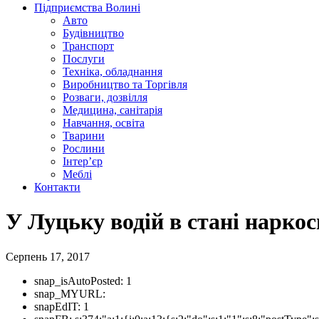
Підприємства Волині
Авто
Будівництво
Транспорт
Послуги
Техніка, обладнання
Виробництво та Торгівля
Розваги, дозвілля
Медицина, санітарія
Навчання, освіта
Тварини
Рослини
Інтер’єр
Меблі
Контакти
У Луцьку водій в стані наркос
Серпень 17, 2017
snap_isAutoPosted:
1
snap_MYURL:
snapEdIT:
1