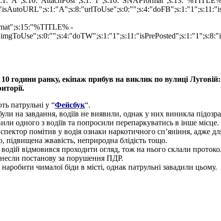
e";s:1:"A";s:10:"AttachPost";s:1:"1";s:10:"SNAPformat";s:13:"%TITLE
isAutoURL";s:1:"A";s:8:"urlToUse";s:0:"";s:4:"doFB";s:1:"1";s:11:"
ormat";s:15:"%TITLE% -
imgToUse";s:0:"";s:4:"doTW";s:1:"1";s:11:"isPrePosted";s:1:"1";s:8:
 10 години ранку, екіпаж прибув на виклик по вулиці Луговій
иторії.
ть патрульні у “
Фейсбук
“.
були на завдання, водіїв не виявили, однак у них виникла підозра
или одного з водіїв та попросили перепаркуватись в інше місце.
спектор помітив у водія ознаки наркотичного сп’яніння, адже для 
о, підвищена жвавість, неприродна блідість тощо.
 водій відмовився проходити огляд, тож на нього склали протоко
винесли постанову за порушення ПДР.
 наробити чималої біди в місті, однак патрульні завадили цьому.