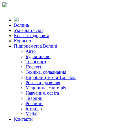
Волинь
Україна та світ
Краса та здоров’я
Корисно
Підприємства Волині
Авто
Будівництво
Транспорт
Послуги
Техніка, обладнання
Виробництво та Торгівля
Розваги, дозвілля
Медицина, санітарія
Навчання, освіта
Тварини
Рослини
Інтер’єр
Меблі
Контакти