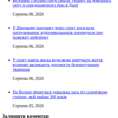
Ветерани з Волині представили Україну на чемпіонаті
світу із середньовічного бою в Данії
Серпень 06, 2026
У Шацькому нацпарку через спеку посилили
патрулювання: відпочивальників попередили про
пожежну небезпеку
Серпень 06, 2026
У спеку навіть миска води може врятувати життя:
волинян закликають допомогти безпритульним
тваринам
Серпень 06, 2026
На Волині збереглася унікальна хата під солом'яною
стріхою, якій майже 300 років
Серпень 05, 2026
Залишити коментар