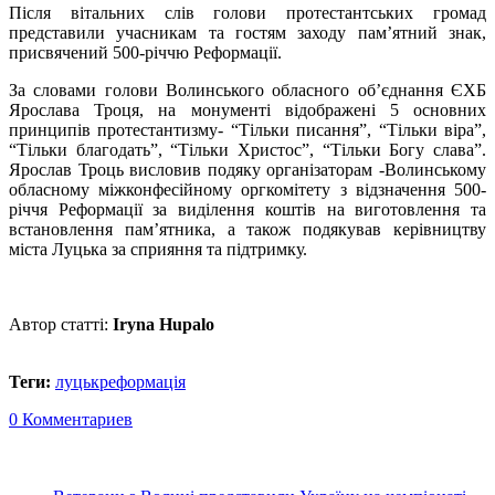
Після вітальних слів голови протестантських громад
представили учасникам та гостям заходу пам’ятний знак,
присвячений 500-річчю Реформації.
За словами голови Волинського обласного об’єднання ЄХБ
Ярослава Троця, на монументі відображені 5 основних
принципів протестантизму- “Тільки писання”, “Тільки віра”,
“Тільки благодать”, “Тільки Христос”, “Тільки Богу слава”.
Ярослав Троць висловив подяку організаторам -Волинському
обласному міжконфесійному оргкомітету з відзначення 500-
річчя Реформації за виділення коштів на виготовлення та
встановлення пам’ятника, а також подякував керівництву
міста Луцька за сприяння та підтримку.
Автор статті:
Iryna Hupalo
Теги:
луцьк
реформація
0 Комментариев