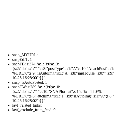
snap_MYURL:
snapEdIT:
1
snapFB:
s:374:"a:1:{i:0;a:13:
{s:2:"do";s:1:"1";s:8:"postType";s:1:"A";s:10:"AttachPost"
%URL%";s:9:"isAutoImg";s:1:"A";s:8:"imgToUse";s:0:"";s:9:"
10-26 16:28:00";}}";
snap_isAutoPosted:
1
snapTW:
s:289:"a:1:{i:0;a:10:
{s:2:"do";s:1:"1";s:10:"SNAPformat";s:15:"%TITLE% -
%URL%";s:8:"attchImg";s:1:"1";s:9:"isAutoImg";s:1:"A";s:8:"
10-26 16:28:02";}}";
layf_related_links:
layf_exclude_from_feed:
0