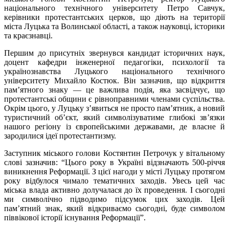
національного технічного університету Петро Савчук,
керівники протестантських церков, що діють на території
міста Луцька та Волинської області, а також науковці, історики
та краєзнавці.
Першим до присутніх звернувся кандидат історичних наук,
доцент кафедри інженерної педагогіки, психології та
українознавства Луцького національного технічного
університету Михайло Костюк. Він зазначив, що відкриття
пам’ятного знаку — це важлива подія, яка засвідчує, що
протестантські общини є рівноправними членами суспільства.
Окрім цього, у Луцьку з’явиться не просто пам’ятник, а новий
туристичний об’єкт, який символізуватиме глибокі зв’язки
нашого регіону із європейськими державами, де власне й
зародилися ідеї протестантизму.
Заступник міського голови Костянтин Петрочук у вітальному
слові зазначив: “Цього року в Україні відзначають 500-річчя
виникнення Реформації. З цієї нагоди у місті Луцьку протягом
року відбулося чимало тематичних заходів. Увесь цей час
міська влада активно долучалася до їх проведення. І сьогодні
ми символічно підводимо підсумок цих заходів. Цей
пам’ятний знак, який відкриваємо сьогодні, буде символом
піввікової історії існування Реформації”.