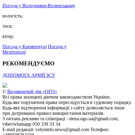
Погода у Володимир-Волинському
вологість:
тиск:
вітер:
Погода у Кременчуці
Погода у
Мелітополі
РЕКОМЕНДУЄМО
ДОПОМОГА АРМІЇ ЗСУ
©
Видавничий дім «ОГО»
Всі права захищені діючим законодавством України.
Будь-яке порушення права переслідується в судовому порядку.
Будь-яке відтворення інформації з сайту дозволяється лише
при дотриманні правил використання матеріалів.
З питань реклами та співпраці : olena.ogo.ua@gmail.com,
viber/whatsapp 050 339 33 34
E-mail редакції: volyninfo.news@gmail.com Телефон:
+380508364150