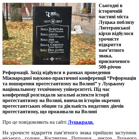
Сьогодні в
історичній
частині міста
Луцька поблизу
Лютеранської
кірхи відбулося
урочисте
відкриття
пам’ятного
знака,
присвяченого
500-річчю
Реформації. Захід відбувся в рамках проведення
Міжнародної науково-практичної конференції “Реформація
та поширення протестантизму на Волині” у Луцькому
національному технічному університеті. Під час
конференції розглядали загальні аспекти історії
протестантизму на Волині, вивчали історію окремих
протестантських общин та діяльність видатних діячів
протестантизму, що проживали на Волині
Про це повідомляють на сайті
Луцькради.
На урочисте відкриття пам’ятного знака прийшли заступник
міського голови Костянтин Петрочук, ректор Луцького