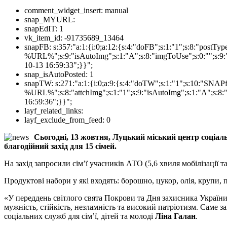
comment_widget_insert:
manual
snap_MYURL:
snapEdIT:
1
vk_item_id:
-91735689_13464
snapFB:
s:357:"a:1:{i:0;a:12:{s:4:"doFB";s:1:"1";s:8:"postT
%URL%";s:9:"isAutoImg";s:1:"A";s:8:"imgToUse";s:0:"";s:9:"
10-13 16:59:33";}}";
snap_isAutoPosted:
1
snapTW:
s:271:"a:1:{i:0;a:9:{s:4:"doTW";s:1:"1";s:10:"SNA
%URL%";s:8:"attchImg";s:1:"1";s:9:"isAutoImg";s:1:"A";s:8:"
16:59:36";}}";
layf_related_links:
layf_exclude_from_feed:
0
Сьогодні, 13 жовтня, Луцький міський центр соціал
благодійний захід для 15 сімей.
На захід запросили сім’ї учасників АТО (5,6 хвиля мобілізації 
Продуктові набори у які входять: борошно, цукор, олія, крупи, п
«У переддень світлого свята Покрови та Дня захисника Україн
мужність, стійкість, незламність та високий патріотизм. Саме 
соціальних служб для сім’ї, дітей та молоді
Ліна Галан
.