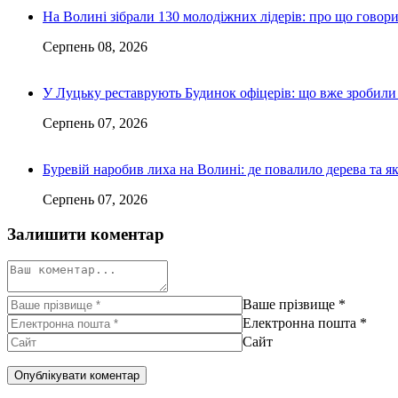
На Волині зібрали 130 молодіжних лідерів: про що говор
Серпень 08, 2026
У Луцьку реставрують Будинок офіцерів: що вже зробили 
Серпень 07, 2026
Буревій наробив лиха на Волині: де повалило дерева та 
Серпень 07, 2026
Залишити коментар
Ваше прізвище
*
Електронна пошта
*
Сайт