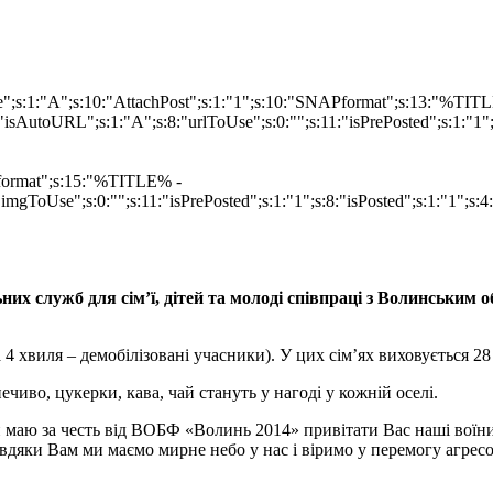
ype";s:1:"A";s:10:"AttachPost";s:1:"1";s:10:"SNAPformat";s:13:"%TI
isAutoURL";s:1:"A";s:8:"urlToUse";s:0:"";s:11:"isPrePosted";s:1:"1
Pformat";s:15:"%TITLE% -
imgToUse";s:0:"";s:11:"isPrePosted";s:1:"1";s:8:"isPosted";s:1:"1";
ьних служб для сім’ї, дітей та молоді співпраці з Волинськи
та 4 хвиля – демобілізовані учасники). У цих сім’ях виховується 
ечиво, цукерки, кава, чай стануть у нагоді у кожній оселі.
и маю за честь від ВОБФ «Волинь 2014» привітати Вас наші воїн
завдяки Вам ми маємо мирне небо у нас і віримо у перемогу агрес