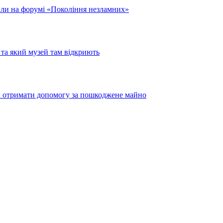
или на форумі «Покоління незламних»
та який музей там відкриють
як отримати допомогу за пошкоджене майно