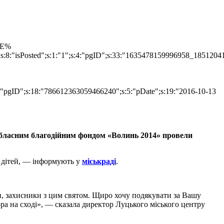
TLE%
";s:8:"isPosted";s:1:"1";s:4:"pgID";s:33:"1635478159996958_1851204
s:4:"pgID";s:18:"786612363059466240";s:5:"pDate";s:19:"2016-10-13
м обласним благодійним фондом «Волинь 2014» провели
28 дітей, — інформують у
міськраді
.
и, захисники з цим святом. Щиро хочу подякувати за Вашу
ора на сході», — сказала директор Луцького міського центру