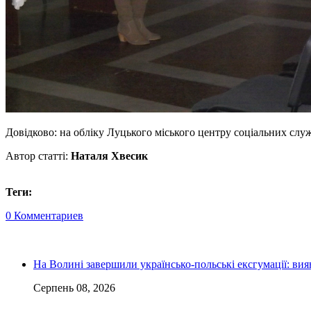
Довідково: на обліку Луцького міського центру соціальних служб
Автор статті:
Наталя Хвесик
Теги:
0 Комментариев
На Волині завершили українсько-польські ексгумації: ви
Серпень 08, 2026