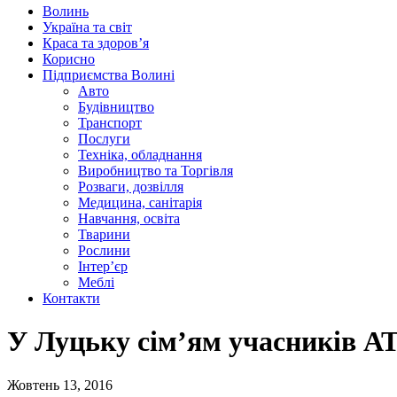
Волинь
Україна та світ
Краса та здоров’я
Корисно
Підприємства Волині
Авто
Будівництво
Транспорт
Послуги
Техніка, обладнання
Виробництво та Торгівля
Розваги, дозвілля
Медицина, санітарія
Навчання, освіта
Тварини
Рослини
Інтер’єр
Меблі
Контакти
У Луцьку сім’ям учасників А
Жовтень 13, 2016