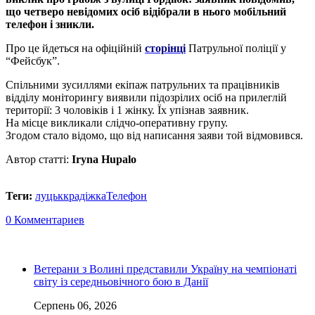
що четверо невідомих осіб відібрали в нього мобільний
телефон і зникли.
Про це йдеться на офіційній
сторінці
Патрульної поліції у
“Фейсбук”.
Спільними зусиллями екіпаж патрульних та працівників
відділу моніторингу виявили підозрілих осіб на прилеглій
території: 3 чоловіків і 1 жінку. Їх упізнав заявник.
На місце викликали слідчо-оперативну групу.
Згодом стало відомо, що від написання заяви той відмовився.
Автор статті:
Iryna Hupalo
Теги:
луцьк
крадіжка
Телефон
0 Комментариев
Ветерани з Волині представили Україну на чемпіонаті
світу із середньовічного бою в Данії
Серпень 06, 2026