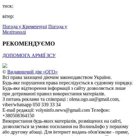
тиск:
вітер:
Погода у Кременчуці
Погода у
Мелітополі
РЕКОМЕНДУЄМО
ДОПОМОГА АРМІЇ ЗСУ
©
Видавничий дім «ОГО»
Всі права захищені діючим законодавством України.
Будь-яке порушення права переслідується в судовому порядку.
Будь-яке відтворення інформації з сайту дозволяється лише
при дотриманні правил використання матеріалів.
З питань реклами та співпраці : olena.ogo.ua@gmail.com,
viber/whatsapp 050 339 33 34
E-mail редакції: volyninfo.news@gmail.com Телефон:
+380508364150
Використання будь-яких матеріалів, розміщених на сайті,
дозволяється за умови посилання на ВолиньІнфо у першому
або другому абзаці. Для інтернет видань обов'язкове - пряме,