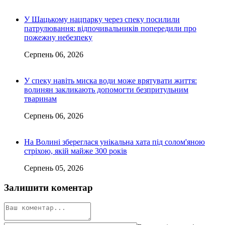
У Шацькому нацпарку через спеку посилили
патрулювання: відпочивальників попередили про
пожежну небезпеку
Серпень 06, 2026
У спеку навіть миска води може врятувати життя:
волинян закликають допомогти безпритульним
тваринам
Серпень 06, 2026
На Волині збереглася унікальна хата під солом'яною
стріхою, якій майже 300 років
Серпень 05, 2026
Залишити коментар