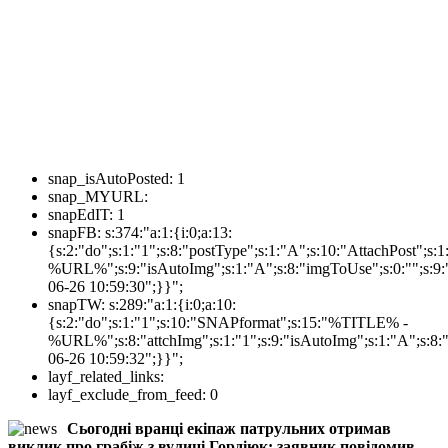
snap_isAutoPosted:
1
snap_MYURL:
snapEdIT:
1
snapFB:
s:374:"a:1:{i:0;a:13:
{s:2:"do";s:1:"1";s:8:"postType";s:1:"A";s:10:"AttachPost"
%URL%";s:9:"isAutoImg";s:1:"A";s:8:"imgToUse";s:0:"";s:9:"
06-26 10:59:30";}}";
snapTW:
s:289:"a:1:{i:0;a:10:
{s:2:"do";s:1:"1";s:10:"SNAPformat";s:15:"%TITLE% -
%URL%";s:8:"attchImg";s:1:"1";s:9:"isAutoImg";s:1:"A";s:8:"
06-26 10:59:32";}}";
layf_related_links:
layf_exclude_from_feed:
0
Сьогодні вранці екіпаж патрульних отримав
виклик про грабіж з вулиці Гордіюк: заявник повідомив,