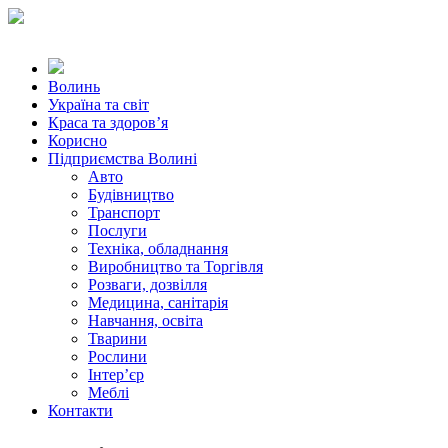
Волинь
Україна та світ
Краса та здоров’я
Корисно
Підприємства Волині
Авто
Будівництво
Транспорт
Послуги
Техніка, обладнання
Виробництво та Торгівля
Розваги, дозвілля
Медицина, санітарія
Навчання, освіта
Тварини
Рослини
Інтер’єр
Меблі
Контакти