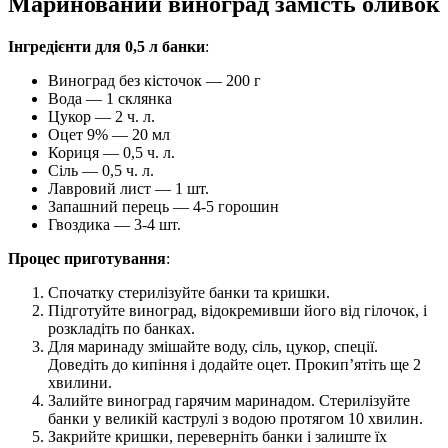
Маринований виноград замість оливок
Інгредієнти для 0,5 л банки
:
Виноград без кісточок — 200 г
Вода — 1 склянка
Цукор — 2 ч. л.
Оцет 9% — 20 мл
Кориця — 0,5 ч. л.
Сіль — 0,5 ч. л.
Лавровий лист — 1 шт.
Запашний перець — 4-5 горошин
Гвоздика — 3-4 шт.
Процес приготування
:
Спочатку стерилізуйте банки та кришки.
Підготуйте виноград, відокремивши його від гілочок, і
розкладіть по банках.
Для маринаду змішайте воду, сіль, цукор, спеції.
Доведіть до кипіння і додайте оцет. Прокип’ятіть ще 2
хвилини.
Залийте виноград гарячим маринадом. Стерилізуйте
банки у великій каструлі з водою протягом 10 хвилин.
Закрийте кришки, переверніть банки і залиште їх