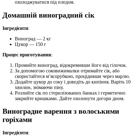
охолоджуватися під пледом.
Домашній виноградний сік
Інгредієнти
:
Виноград — 2 кг
Цукор — 150 г
Процес приготування
:
Промийте виноград, відокремивши його від гілочок.
За допомогою соковижималки отримайте сік, або
скористайтеся м’ясорубкою, процідивши через марлю.
Додайте цукор до соку і доведіть до кипіння. Варіть 10
хвилин, знімаючи піну.
Розлийте сік по стерилізованих банках і герметично
закрийте кришками. Дайте охолонути догори дном.
Виноградне варення з волоськими
горіхами
Інгредієнти
: