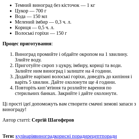
Темний виноград без кісточок — 1 кг
Цукор — 700 г
Вода — 150 мл
Мелений імбир — 0,3 ч. л.
Кориця — 0,5 ч. л.
Волоські горіхи — 150 г
Процес приготування
:
Виноград промийте і обдайте окропом на 1 хвилину.
Злийте воду.
Приготуйте сироп з цукру, імбиру, кориці та води.
Залийте ним виноград і залиште на 4 години.
Додайте нарізані волоські горіхи, доведіть до кипіння і
варіть 5 хвилин. Дайте охолонути ще 4 години.
Повторіть кип’ятіння та розлийте варення по
стерильних банках. Закрийте і дайте охолонути.
Ці прості ідеї допоможуть вам створити смачні зимові запаси з
винограду!
Автор статті:
Сергій Шагоферов
Теги:
кулінарія
виноград
корисні поради
рецепт
поради