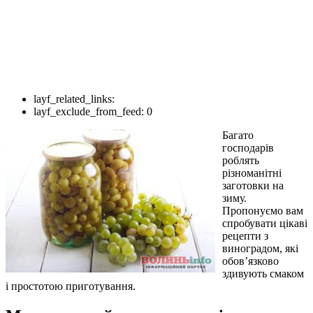
layf_related_links:
layf_exclude_from_feed:
0
Багато
господарів
роблять
різноманітні
заготовки на
зиму.
Пропонуємо вам
спробувати цікаві
рецепти з
виноградом, які
обов’язково
здивують смаком
і простотою приготування.