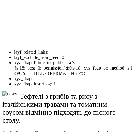
layf_related_links:
layf_exclude_from_feed:
0
xyz_fbap_future_to_publish:
a:3:
{s:18:"post_fb_permission";i:0;s:18:"xyz_fbap_po_method";s:
{POST_TITLE} {PERMALINK}";}
xyz_fbap:
1
xyz_fbap_insert_og:
1
Тефтелі з грибів та рису з
італійськими травами та томатним
соусом відмінно підходять до пісного
столу.