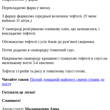
Перекладаємо фарш у миску.
З фаршу формуємо середньої величини тефтелі. (У мене
вийшло 11 штук.)
У сковороді розігріваємо оливкову олію, що залишилася, і
викладаємо тефтелі.
Обсмажуємо тефтелі з усіх боків до рум’яної скоринки.
Потім додаємо в сковорідку томатний соус.
Накриваємо сковороду кришкою і тушкуємо тефтелі в соусі на
маленькому вогні 3-4 хвилини.
Тефтелі з грибів та рису в томатному соусі готові.
Читайте також
Пісний домашній майонез: смачні страви до
пост
у
Готувати це легко!
Смачного!
Автор статті:
Малашкевич Анна