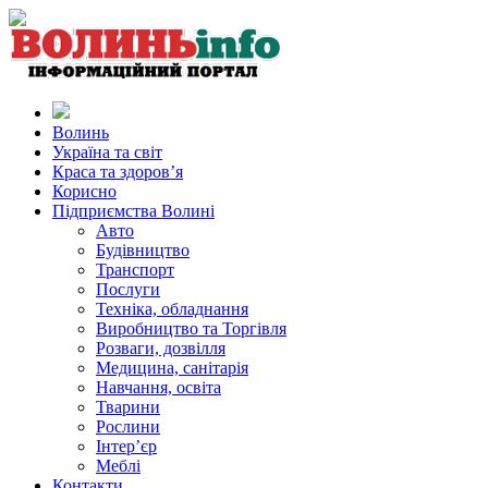
Волинь
Україна та світ
Краса та здоров’я
Корисно
Підприємства Волині
Авто
Будівництво
Транспорт
Послуги
Техніка, обладнання
Виробництво та Торгівля
Розваги, дозвілля
Медицина, санітарія
Навчання, освіта
Тварини
Рослини
Інтер’єр
Меблі
Контакти