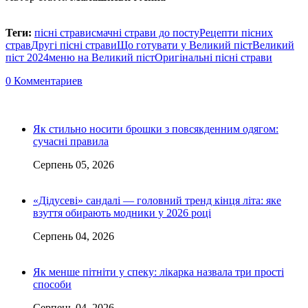
Теги:
пісні страви
смачні страви до посту
Рецепти пісних
страв
Другі пісні страви
Що готувати у Великий піст
Великий
піст 2024
меню на Великий піст
Оригінальні пісні страви
0 Комментариев
Як стильно носити брошки з повсякденним одягом:
сучасні правила
Серпень 05, 2026
«Дідусеві» сандалі — головний тренд кінця літа: яке
взуття обирають модники у 2026 році
Серпень 04, 2026
Як менше пітніти у спеку: лікарка назвала три прості
способи
Серпень 04, 2026