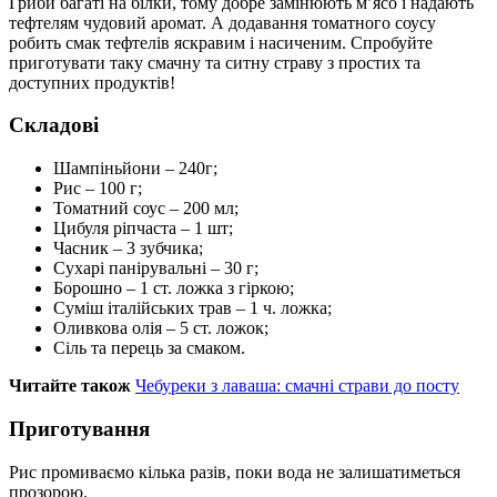
Гриби багаті на білки, тому добре замінюють м’ясо і надають
тефтелям чудовий аромат. А додавання томатного соусу
робить смак тефтелів яскравим і насиченим. Спробуйте
приготувати таку смачну та ситну страву з простих та
доступних продуктів!
Складові
Шампіньйони – 240г;
Рис – 100 г;
Томатний соус – 200 мл;
Цибуля ріпчаста – 1 шт;
Часник – 3 зубчика;
Сухарі панірувальні – 30 г;
Борошно – 1 ст. ложка з гіркою;
Суміш італійських трав – 1 ч. ложка;
Оливкова олія – 5 ст. ложок;
Сіль та перець за смаком.
Читайте також
Чебуреки з лаваша: смачні страви до посту
Приготування
Рис промиваємо кілька разів, поки вода не залишатиметься
прозорою.