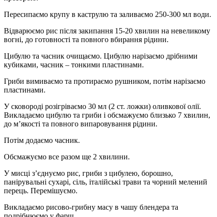
Пересипаємо крупу в каструлю та заливаємо 250-300 мл води.
Відварюємо рис після закипання 15-20 хвилин на невеликому
вогні, до готовності та повного вбирання рідини.
Цибулю та часник очищаємо. Цибулю нарізаємо дрібними
кубиками, часник – тонкими пластинами.
Гриби вимиваємо та протираємо рушником, потім нарізаємо
пластинами.
У сковороді розігріваємо 30 мл (2 ст. ложки) оливкової олії.
Викладаємо цибулю та гриби і обсмажуємо близько 7 хвилин,
до м’якості та повного випаровування рідини.
Потім додаємо часник.
Обсмажуємо все разом ще 2 хвилини.
У мисці з’єднуємо рис, гриби з цибулею, борошно,
панірувальні сухарі, сіль, італійські трави та чорний мелений
перець. Перемішуємо.
Викладаємо рисово-грибну масу в чашу блендера та
подрібнюємо у фарш.