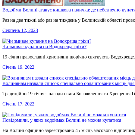
Водойми Волині атакує кишкова паличка: де небезпечно купат
Раз на два тижні або раз на тиждень у Волинській області пров
Серпень 12, 2023
Чи змиває купання на Водохреща гріхи?
19 січня православні християни щорічно святкують Водохреще
Січень 19, 2022
Волинянам назвали список спеціально облаштованих місць для 
Традиційно 19 січня з нагоди свята Богоявлення та Хрещення 
Січень 17, 2022
Повідомили, у яких водоймах Волині не можна купатися
На Волині офіційно зареєстровано 45 місць масового відпочинк