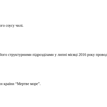
го соусу чилі.
го структурними підрозділами у липні місяці 2016 року прово
йн країни “Мертве море”.