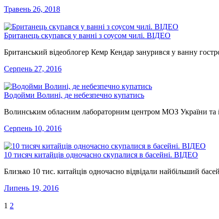
Травень 26, 2018
Британець скупався у ванні з соусом чилі. ВІДЕО
Британський відеоблогер Кемр Кендар занурився у ванну гостро
Серпень 27, 2016
Водойми Волині, де небезпечно купатись
Волинським обласним лабораторним центром МОЗ України та йо
Серпень 10, 2016
10 тисяч китайців одночасно скупалися в басейні. ВІДЕО
Близько 10 тис. китайців одночасно відвідали найбільший басе
Липень 19, 2016
1
2