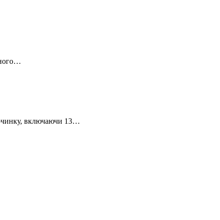
ьного…
починку, включаючи 13…