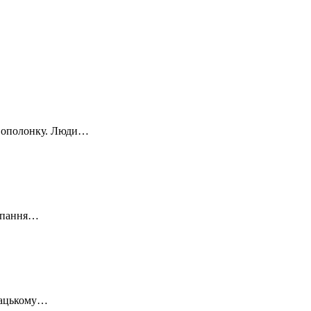
 в ополонку. Люди…
купання…
 Шацькому…