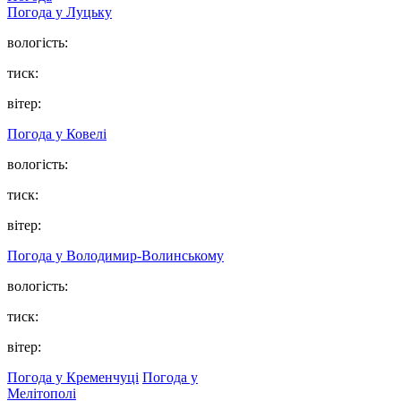
Погода у Луцьку
вологість:
тиск:
вітер:
Погода у Ковелі
вологість:
тиск:
вітер:
Погода у Володимир-Волинському
вологість:
тиск:
вітер:
Погода у Кременчуці
Погода у
Мелітополі