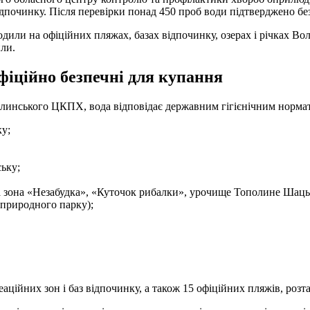
дпочинку. Після перевірки понад 450 проб води підтверджено без
дили на офіційних пляжах, базах відпочинку, озерах і річках Во
ли.
фіційно безпечні для купання
линського ЦКПХ, вода відповідає державним гігієнічним нормат
ку;
ьку;
на зона «Незабудка», «Куточок рибалки», урочище Тополине Шац
природного парку);
аційних зон і баз відпочинку, а також 15 офіційних пляжів, розта