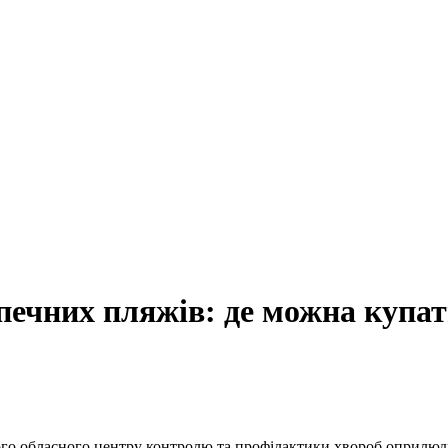
печних пляжів: де можна купа
го обласного центру контролю та профілактики хвороб оприлюдн