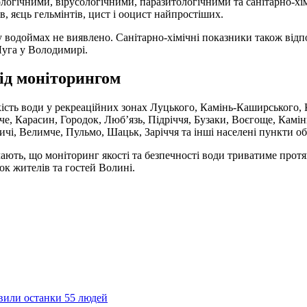
логічними, вірусологічними, паразитологічними та санітарно-хі
ів, яєць гельмінтів, цист і ооцист найпростіших.
 у водоймах не виявлено. Санітарно-хімічні показники також в
Луга у Володимирі.
ід моніторингом
кість води у рекреаційних зонах Луцького, Камінь-Каширського,
яче, Карасин, Городок, Люб’язь, Підріччя, Бузаки, Воєгоще, Камі
чі, Велимче, Пульмо, Шацьк, Заріччя та інші населені пункти об
ють, що моніторинг якості та безпечності води триватиме протяг
к жителів та гостей Волині.
явили останки 55 людей