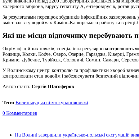
Було виконано понад 2200 лабораторних досліджень за мікробіо
холерного вібріона, вірусу гепатиту А, ентеровірусів, ротавірус
За результатами перевірок збудників інфекційних захворювань
вміст заліза у водоймах Камінь-Каширського району та в річці 
Які ще місця відпочинку перебувають п
Окрім офіційних пляжів, спеціалісти регулярно контролюють я
Рожище, Колки, Кобче, Озеро, Озерце, Гаразджа, Ківерці, Грем
Кримне, Дубечне, Турійськ, Соловичі, Сомин, Самари, Серехови
У Волинському центрі контролю та профілактики хвороб зазнача
контролювати стан водойм і забезпечувати безпечний відпочино
Автор статті:
Сергій Шагоферов
Теги:
Волинь
луцьк
світязь
купання
пляжі
0 Комментариев
На Волині завершили українсько-польські ексгумації: ви