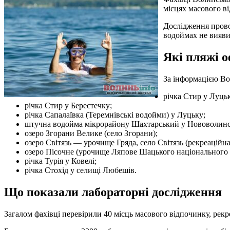
місцях масового ві
Дослідження прово
водоймах не вияви
Які пляжі о
За інформацією Во
річка Стир у Луць
річка Стир у Берестечку;
річка Сапалаївка (Теремнівські водойми) у Луцьку;
штучна водойма мікрорайону Шахтарський у Нововолинс
озеро Згорани Велике (село Згорани);
озеро Світязь — урочище Гряда, село Світязь (рекреацій
озеро Пісочне (урочище Ляпове Шацького національного 
річка Турія у Ковелі;
річка Стохід у селищі Любешів.
Що показали лабораторні дослідження
Загалом фахівці перевірили 40 місць масового відпочинку, рекре