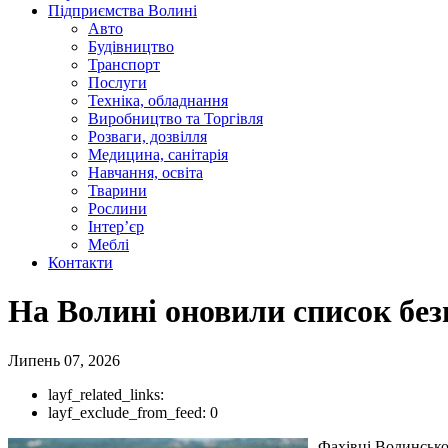
Підприємства Волині
Авто
Будівництво
Транспорт
Послуги
Техніка, обладнання
Виробництво та Торгівля
Розваги, дозвілля
Медицина, санітарія
Навчання, освіта
Тварини
Рослини
Інтер’єр
Меблі
Контакти
На Волині оновили список без
Липень 07, 2026
layf_related_links:
layf_exclude_from_feed:
0
Фахівці Волинсько