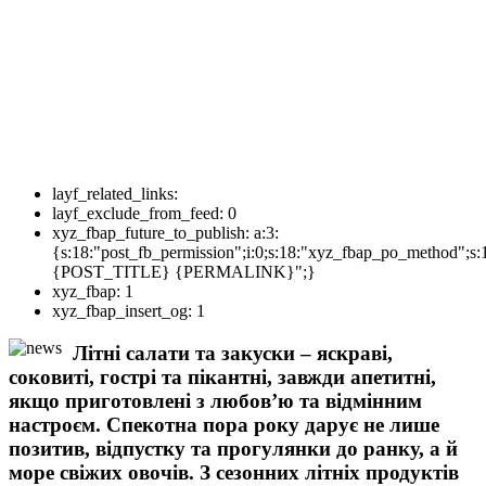
layf_related_links:
layf_exclude_from_feed:
0
xyz_fbap_future_to_publish:
a:3:
{s:18:"post_fb_permission";i:0;s:18:"xyz_fbap_po_method";s:
{POST_TITLE} {PERMALINK}";}
xyz_fbap:
1
xyz_fbap_insert_og:
1
Літні салати та закуски – яскраві,
соковиті, гострі та пікантні, завжди апетитні,
якщо приготовлені з любов’ю та відмінним
настроєм. Спекотна пора року дарує не лише
позитив, відпустку та прогулянки до ранку, а й
море свіжих овочів. З сезонних літніх продуктів