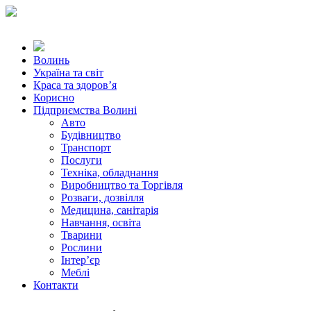
Волинь
Україна та світ
Краса та здоров’я
Корисно
Підприємства Волині
Авто
Будівництво
Транспорт
Послуги
Техніка, обладнання
Виробництво та Торгівля
Розваги, дозвілля
Медицина, санітарія
Навчання, освіта
Тварини
Рослини
Інтер’єр
Меблі
Контакти