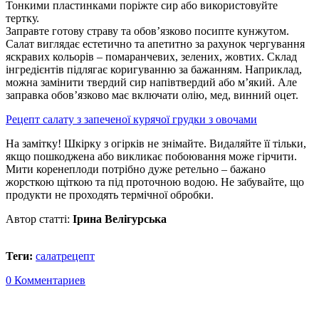
Тонкими пластинками поріжте сир або використовуйте
тертку.
Заправте готову страву та обов’язково посипте кунжутом.
Салат виглядає естетично та апетитно за рахунок чергування
яскравих кольорів – помаранчевих, зелених, жовтих. Склад
інгредієнтів підлягає коригуванню за бажанням. Наприклад,
можна замінити твердий сир напівтвердий або м’який. Але
заправка обов’язково має включати олію, мед, винний оцет.
Рецепт салату з запеченої курячої грудки з овочами
На замітку! Шкірку з огірків не знімайте. Видаляйте її тільки,
якщо пошкоджена або викликає побоювання може гірчити.
Мити коренеплоди потрібно дуже ретельно – бажано
жорсткою щіткою та під проточною водою. Не забувайте, що
продукти не проходять термічної обробки.
Автор статті:
Ірина Велігурська
Теги:
салат
рецепт
0 Комментариев