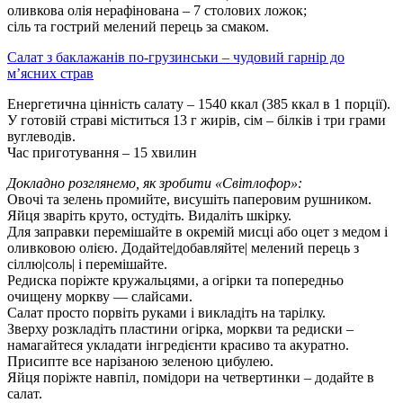
оливкова олія нерафінована – 7 столових ложок;
сіль та гострий мелений перець за смаком.
Салат з баклажанів по-грузинськи – чудовий гарнір до
м’ясних страв
Енергетична цінність салату – 1540 ккал (385 ккал в 1 порції).
У готовій страві міститься 13 г жирів, сім – білків і три грами
вуглеводів.
Час приготування – 15 хвилин
Докладно розглянемо, як зробити «Світлофор»:
Овочі та зелень промийте, висушіть паперовим рушником.
Яйця зваріть круто, остудіть. Видаліть шкірку.
Для заправки перемішайте в окремій мисці або оцет з медом і
оливковою олією. Додайте|добавляйте| мелений перець з
сіллю|соль| і перемішайте.
Редиска поріжте кружальцями, а огірки та попередньо
очищену моркву — слайсами.
Салат просто порвіть руками і викладіть на тарілку.
Зверху розкладіть пластини огірка, моркви та редиски –
намагайтеся укладати інгредієнти красиво та акуратно.
Присипте все нарізаною зеленою цибулею.
Яйця поріжте навпіл, помідори на четвертинки – додайте в
салат.