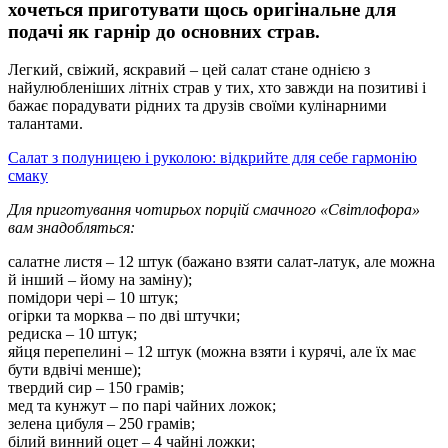
хочеться приготувати щось оригінальне для
подачі як гарнір до основних страв.
Легкий, свіжий, яскравий – цей салат стане однією з
найулюбленіших літніх страв у тих, хто завжди на позитиві і
бажає порадувати рідних та друзів своїми кулінарними
талантами.
Салат з полуницею і руколою: відкрийте для себе гармонію
смаку
Для приготування чотирьох порцій смачного «Світлофора»
вам знадобляться:
салатне листя – 12 штук (бажано взяти салат-латук, але можна
й інший – йому на заміну);
помідори чері – 10 штук;
огірки та морква – по дві штучки;
редиска – 10 штук;
яйця перепелині – 12 штук (можна взяти і курячі, але їх має
бути вдвічі менше);
твердий сир – 150 грамів;
мед та кунжут – по парі чайних ложок;
зелена цибуля – 250 грамів;
білий винний оцет – 4 чайні ложки;