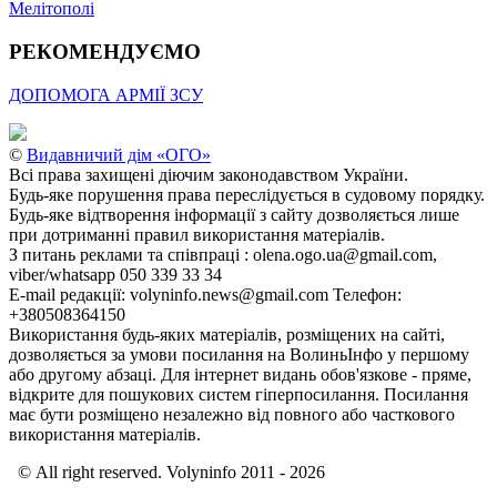
Мелітополі
РЕКОМЕНДУЄМО
ДОПОМОГА АРМІЇ ЗСУ
©
Видавничий дім «ОГО»
Всі права захищені діючим законодавством України.
Будь-яке порушення права переслідується в судовому порядку.
Будь-яке відтворення інформації з сайту дозволяється лише
при дотриманні правил використання матеріалів.
З питань реклами та співпраці : olena.ogo.ua@gmail.com,
viber/whatsapp 050 339 33 34
E-mail редакції: volyninfo.news@gmail.com Телефон:
+380508364150
Використання будь-яких матеріалів, розміщених на сайті,
дозволяється за умови посилання на ВолиньІнфо у першому
або другому абзаці. Для інтернет видань обов'язкове - пряме,
відкрите для пошукових систем гіперпосилання. Посилання
має бути розміщено незалежно від повного або часткового
використання матеріалів.
© All right reserved. Volyninfo 2011 - 2026