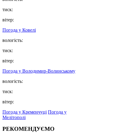
тиск:
вітер:
Погода у Ковелі
вологість:
тиск:
вітер:
Погода у Володимир-Волинському
вологість:
тиск:
вітер:
Погода у Кременчуці
Погода у
Мелітополі
РЕКОМЕНДУЄМО