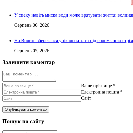
У спеку навіть миска води може врятувати життя: волин
Серпень 06, 2026
На Волині збереглася унікальна хата під солом'яною стріх
Серпень 05, 2026
Залишити коментар
Ваше прізвище
*
Електронна пошта
*
Сайт
Пошук по сайту