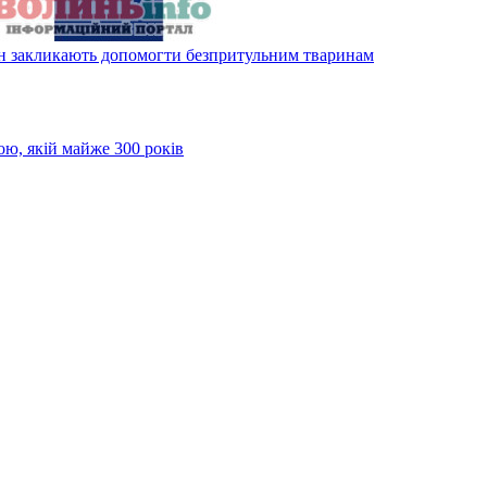
ян закликають допомогти безпритульним тваринам
ою, якій майже 300 років