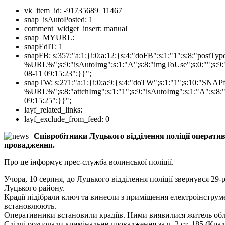
vk_item_id:
-91735689_11467
snap_isAutoPosted:
1
comment_widget_insert:
manual
snap_MYURL:
snapEdIT:
1
snapFB:
s:357:"a:1:{i:0;a:12:{s:4:"doFB";s:1:"1";s:8:"postT
%URL%";s:9:"isAutoImg";s:1:"A";s:8:"imgToUse";s:0:"";s:9:"
08-11 09:15:23";}}";
snapTW:
s:271:"a:1:{i:0;a:9:{s:4:"doTW";s:1:"1";s:10:"SNA
%URL%";s:8:"attchImg";s:1:"1";s:9:"isAutoImg";s:1:"A";s:8:"
09:15:25";}}";
layf_related_links:
layf_exclude_from_feed:
0
Співробітники Луцького відділення поліції оператив
провадження.
Про це інформує прес-служба волинської поліції.
Учора, 10 серпня, до Луцького відділення поліції звернувся 29
Луцького району.
Крадії підібрали ключ та винесли з приміщення електроінструм
встановлюють.
Оперативники встановили крадіїв. Ними виявилися житель обл
Слідчі розпочали кримінальне провадження за ч. 2 ст. 185 (Кра