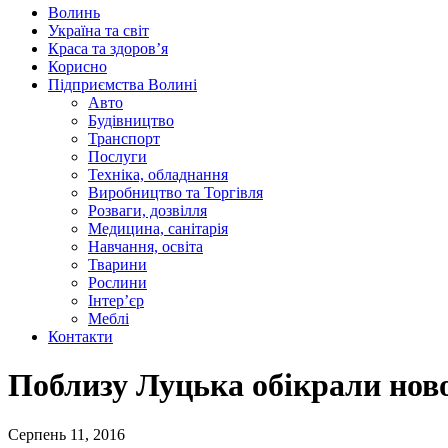
Волинь
Україна та світ
Краса та здоров’я
Корисно
Підприємства Волині
Авто
Будівництво
Транспорт
Послуги
Техніка, обладнання
Виробництво та Торгівля
Розваги, дозвілля
Медицина, санітарія
Навчання, освіта
Тварини
Рослини
Інтер’єр
Меблі
Контакти
Поблизу Луцька обікрали нов
Серпень 11, 2016