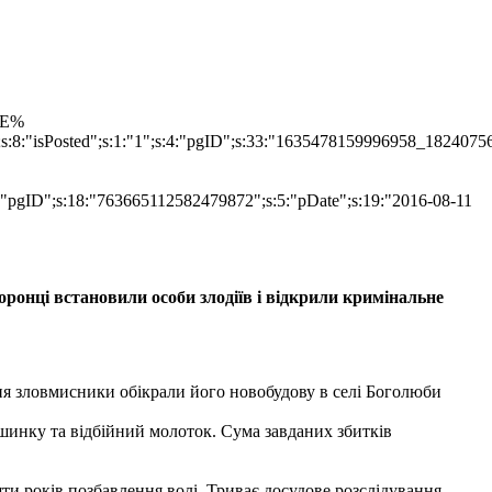
TLE%
";s:8:"isPosted";s:1:"1";s:4:"pgID";s:33:"1635478159996958_1824075
s:4:"pgID";s:18:"763665112582479872";s:5:"pDate";s:19:"2016-08-11
оронці встановили особи злодіїв і відкрили кримінальне
рпня зловмисники обікрали його новобудову в селі Боголюби
шинку та відбійний молоток. Сума завданих збитків
ти років позбавлення волі. Триває досудове розслідування.