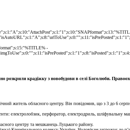
ype";s:1:"A";s:10:"AttachPost";s:1:"1";s:10:"SNAPformat";s:13:"%TI
isAutoURL";s:1:"A";s:8:"urlToUse";s:0:"";s:11:"isPrePosted";s:1:"1
Pformat";s:15:"%TITLE% -
imgToUse";s:0:"";s:11:"isPrePosted";s:1:"1";s:8:"isPosted";s:1:"1";
но розкрили крадіжку з новобудови в селі Боголюби. Правоох
-річний житель обласного центру. Він повідомив, що з 3 до 6 се
енти: електролобзик, перфоратор, електродриль, шліфувальну ма
асного центру та мешканець Луцького району.
діжка) Кримінального кодексу України. Чоловікам загрожує до п’я