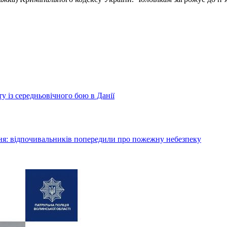
у із середньовічного бою в Данії
я: відпочивальників попередили про пожежну небезпеку