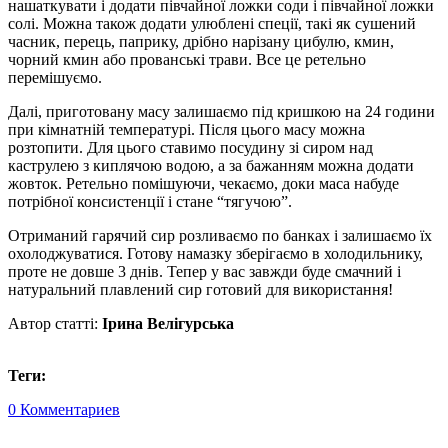
нашаткувати і додати півчайної ложки соди і півчайної ложки
солі. Можна також додати улюблені спеції, такі як сушений
часник, перець, паприку, дрібно нарізану цибулю, кмин,
чорний кмин або прованські трави. Все це ретельно
перемішуємо.
Далі, приготовану масу залишаємо під кришкою на 24 години
при кімнатній температурі. Після цього масу можна
розтопити. Для цього ставимо посудину зі сиром над
каструлею з киплячою водою, а за бажанням можна додати
жовток. Ретельно помішуючи, чекаємо, доки маса набуде
потрібної консистенції і стане “тягучою”.
Отриманий гарячий сир розливаємо по банках і залишаємо їх
охолоджуватися. Готову намазку зберігаємо в холодильнику,
проте не довше 3 днів. Тепер у вас завжди буде смачний і
натуральний плавлений сир готовий для використання!
Автор статті:
Ірина Велігурська
Теги:
0 Комментариев