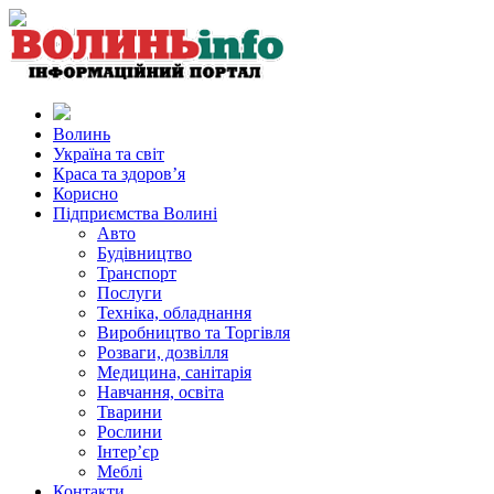
Волинь
Україна та світ
Краса та здоров’я
Корисно
Підприємства Волині
Авто
Будівництво
Транспорт
Послуги
Техніка, обладнання
Виробництво та Торгівля
Розваги, дозвілля
Медицина, санітарія
Навчання, освіта
Тварини
Рослини
Інтер’єр
Меблі
Контакти