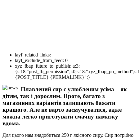
layf_related_links:
layf_exclude_from_feed:
0
xyz_fbap_future_to_publish:
a:3:
{s:18:"post_fb_permission";i:0;s:18:"xyz_fbap_po_method";s:
{POST_TITLE} {PERMALINK}";}
Плавлений сир є улюбленим усіма – як
дітям, так і дорослим. Проте, багато з
магазинних варіантів залишають бажати
кращого. Але не варто засмучуватися, адже
можна легко приготувати смачну намазку
вдома.
Для цього нам знадобиться 250 г якісного сиру. Сир потрібно