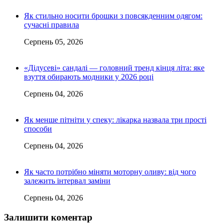
Як стильно носити брошки з повсякденним одягом:
сучасні правила
Серпень 05, 2026
«Дідусеві» сандалі — головний тренд кінця літа: яке
взуття обирають модники у 2026 році
Серпень 04, 2026
Як менше пітніти у спеку: лікарка назвала три прості
способи
Серпень 04, 2026
Як часто потрібно міняти моторну оливу: від чого
залежить інтервал заміни
Серпень 04, 2026
Залишити коментар