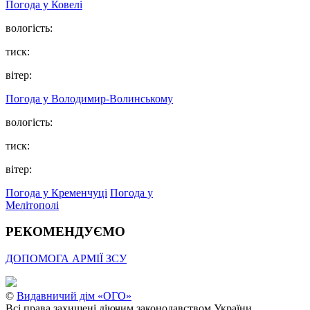
Погода у Ковелі
вологість:
тиск:
вітер:
Погода у Володимир-Волинському
вологість:
тиск:
вітер:
Погода у Кременчуці
Погода у
Мелітополі
РЕКОМЕНДУЄМО
ДОПОМОГА АРМІЇ ЗСУ
©
Видавничий дім «ОГО»
Всі права захищені діючим законодавством України.