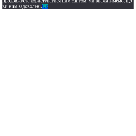
продовжуєте користуватися цим сайтом, ми вважатимемо, що
ви ним задоволені.
Ok