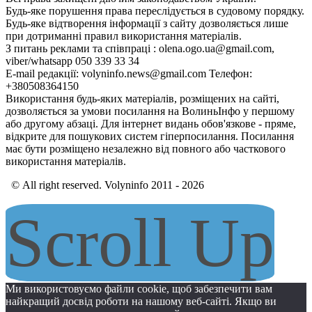
Будь-яке порушення права переслідується в судовому порядку.
Будь-яке відтворення інформації з сайту дозволяється лише
при дотриманні правил використання матеріалів.
З питань реклами та співпраці : olena.ogo.ua@gmail.com,
viber/whatsapp 050 339 33 34
E-mail редакції: volyninfo.news@gmail.com Телефон:
+380508364150
Використання будь-яких матеріалів, розміщених на сайті,
дозволяється за умови посилання на ВолиньІнфо у першому
або другому абзаці. Для інтернет видань обов'язкове - пряме,
відкрите для пошукових систем гіперпосилання. Посилання
має бути розміщено незалежно від повного або часткового
використання матеріалів.
© All right reserved. Volyninfo 2011 - 2026
Scroll Up
Ми використовуємо файли cookie, щоб забезпечити вам
найкращий досвід роботи на нашому веб-сайті. Якщо ви