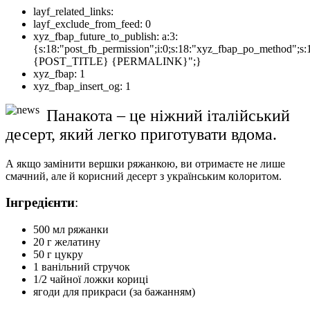
layf_related_links:
layf_exclude_from_feed:
0
xyz_fbap_future_to_publish:
a:3:
{s:18:"post_fb_permission";i:0;s:18:"xyz_fbap_po_method";s:
{POST_TITLE} {PERMALINK}";}
xyz_fbap:
1
xyz_fbap_insert_og:
1
Панакота – це ніжний італійський
десерт, який легко приготувати вдома.
А якщо замінити вершки ряжанкою, ви отримаєте не лише
смачний, але й корисний десерт з українським колоритом.
Інгредієнти
:
500 мл ряжанки
20 г желатину
50 г цукру
1 ванільний стручок
1/2 чайної ложки кориці
ягоди для прикраси (за бажанням)