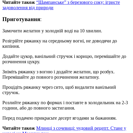
Читайте також
“Шампанське” з березового соку: ігристе
задоволення від природи
Приготування
:
Замочити желатин у холодній воді на 10 хвилин.
Розігрійте ряжанку на середньому вогні, не доводячи до
кипіння.
Додайте цукор, ванільний стручок і корицю, перемішайте до
розчинення цукру.
Зніміть ряжанку з вогню і додайте желатин, що розбух.
Перемішайте до повного розчинення желатину.
Процідіть ряжанку через сито, щоб видалити ванільний
стручок.
Розлийте ряжанку по формах і поставте в холодильник на 2-3
години, або до повного застигання.
Перед подачею прикрасьте десерт ягодами за бажанням.
Читайте також
Млинці з сочевиці: чудовий рецепт. Стане у