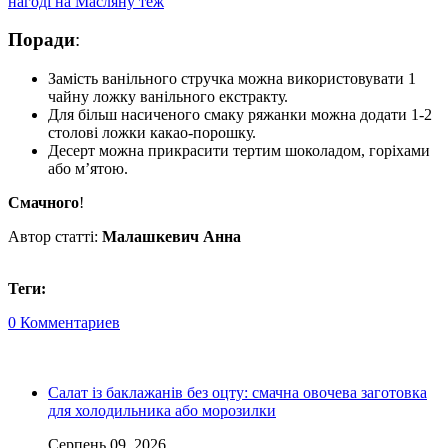
нагоді на Масляну теж
Поради
:
Замість ванільного стручка можна використовувати 1
чайну ложку ванільного екстракту.
Для більш насиченого смаку ряжанки можна додати 1-2
столові ложки какао-порошку.
Десерт можна прикрасити тертим шоколадом, горіхами
або м’ятою.
Смачного
!
Автор статті:
Малашкевич Анна
Теги:
0 Комментариев
Салат із баклажанів без оцту: смачна овочева заготовка
для холодильника або морозилки
Серпень 09, 2026