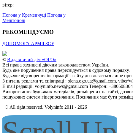
вітер:
Погода у Кременчуці
Погода у
Мелітополі
РЕКОМЕНДУЄМО
ДОПОМОГА АРМІЇ ЗСУ
©
Видавничий дім «ОГО»
Всі права захищені діючим законодавством України.
Будь-яке порушення права переслідується в судовому порядку.
Будь-яке відтворення інформації з сайту дозволяється лише при
З питань реклами та співпраці : olena.ogo.ua@gmail.com, viber/w
E-mail редакції: volyninfo.news@gmail.com Телефон: +38050836
Використання будь-яких матеріалів, розміщених на сайті, дозво
пошукових систем гіперпосилання. Посилання має бути розміще
© All right reserved. Volyninfo 2011 - 2026
Scroll Up