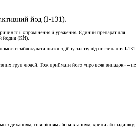
активний йод (I-131).
спричиняє її опромінення й ураження. Єдиний препарат для
ій йодид (КЙ).
помогти заблокувати щитоподібну залозу від поглинання І-131:
певних груп людей. Тож приймати його «про всяк випадок» – не
облеми з диханням, говорінням або ковтанням; хрипи або задишку;