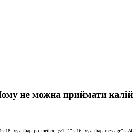
Чому не можна приймати калій 
;i:0;s:18:"xyz_fbap_po_method";s:1:"1";s:16:"xyz_fbap_message"