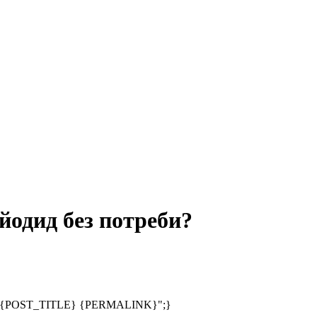
йодид без потреби?
;s:24:"{POST_TITLE} {PERMALINK}";}