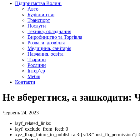
Підприємства Волині
Авто
Будівництво
Транспорт
Послуги
Техніка, обладнання
Виробництво та Торгівля
Розваги, дозвілля
Медицина, санітарія
Навчання, освіта
Тварини
Рослини
Інтер’єр
Меблі
Контакти
Не вберегтися, а зашкодити: 
Червень 24, 2023
layf_related_links:
layf_exclude_from_feed:
0
xyz_fbap_future_to_publish:
a:3:{s:18:"post_fb_permission"