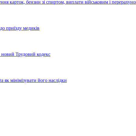
ння карток, бензин зі спиртом, виплати військовим і перерахуно
 до приїзду медиків
ть новий Трудовий кодекс
та як мінімізувати його наслідки