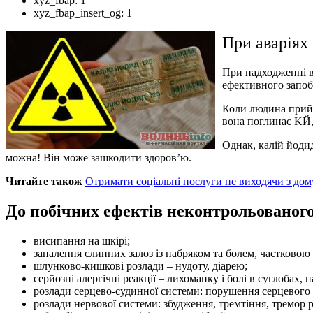
xyz_fbap:
1
xyz_fbap_insert_og:
1
При аваріях 
При надходженні в
ефективного запоб
Коли людина прийм
вона поглинає KЙ, 
Однак, калій йоди
можна! Він може зашкодити здоров’ю.
Читайте також
Отримати соціальні послуги не виходячи з дом
До побічних ефектів неконтрольованого
висипання на шкірі;
запалення слинних залоз із набряком та болем, частковою 
шлунково-кишкові розлади – нудоту, діарею;
серйозні алергічні реакції – лихоманку і болі в суглобах,
розлади серцево-судинної системи: порушення серцевого 
розлади нервової системи: збудження, тремтіння, тремор р