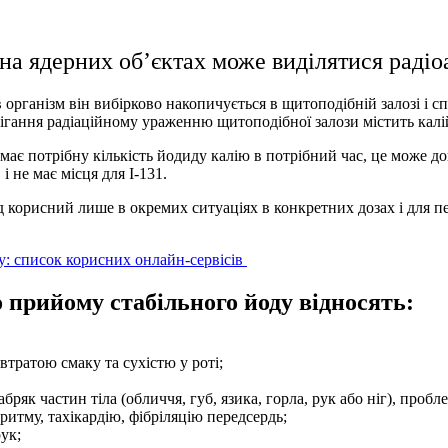
на ядерних об’єктах може виділятися радіо
 організм він вибірково накопичується в щитоподібній залозі і 
ігання радіаційному ураженню щитоподібної залози містить кал
ає потрібну кількість йодиду калію в потрібний час, це може до
і не має місця для І-131.
д корисний лише в окремих ситуаціях в конкретних дозах і для 
у: список корисних онлайн-сервісів
 прийому стабільного йоду відносять:
втратою смаку та сухістю у роті;
 набряк частин тіла (обличчя, губ, язика, горла, рук або ніг), пр
ритму, тахікардію, фібріляцію передсердь;
ук;