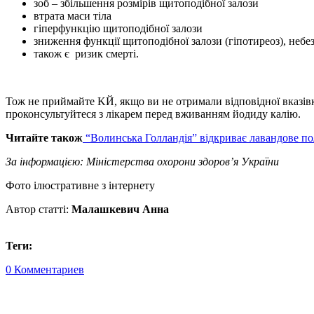
зоб – збільшення розмірів щитоподібної залози
втрата маси тіла
гіперфункцію щитоподібної залози
зниження функції щитоподібної залози (гіпотиреоз), небе
також є ризик смерті.
Тож не приймайте KЙ, якщо ви не отримали відповідної вказівк
проконсультуйтеся з лікарем перед вживанням йодиду калію.
Читайте також
“Волинська Голландія” відкриває лавандове по
За інформацією: Міністерства охорони здоров’я України
Фото ілюстративне з інтернету
Автор статті:
Малашкевич Анна
Теги:
0 Комментариев