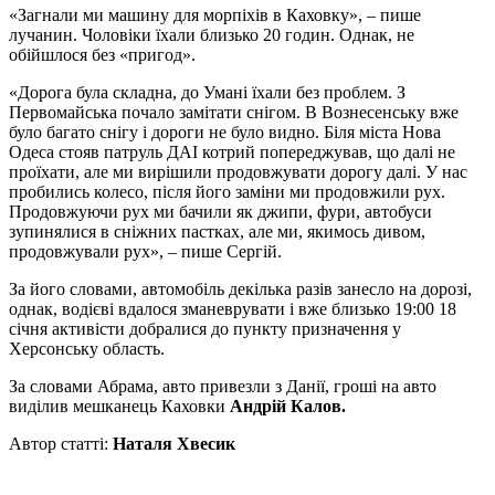
«Загнали ми машину для морпіхів в Каховку», – пише
лучанин. Чоловіки їхали близько 20 годин. Однак, не
обійшлося без «пригод».
«Дорога була складна, до Умані їхали без проблем. З
Первомайська почало замітати снігом. В Вознесенську вже
було багато снігу і дороги не було видно. Біля міста Нова
Одеса стояв патруль ДАІ котрий попереджував, що далі не
проїхати, але ми вирішили продовжувати дорогу далі. У нас
пробились колесо, після його заміни ми продовжили рух.
Продовжуючи рух ми бачили як джипи, фури, автобуси
зупинялися в сніжних пастках, але ми, якимось дивом,
продовжували рух», – пише Сергій.
За його словами, автомобіль декілька разів занесло на дорозі,
однак, водієві вдалося зманеврувати і вже близько 19:00 18
січня активісти добралися до пункту призначення у
Херсонську область.
За словами Абрама, авто привезли з Данії, г
роші на авто
виділив мешканець Каховки
Андрій Калов.
Автор статті:
Наталя Хвесик