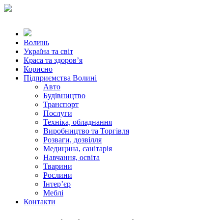
Волинь
Україна та світ
Краса та здоров’я
Корисно
Підприємства Волині
Авто
Будівництво
Транспорт
Послуги
Техніка, обладнання
Виробництво та Торгівля
Розваги, дозвілля
Медицина, санітарія
Навчання, освіта
Тварини
Рослини
Інтер’єр
Меблі
Контакти