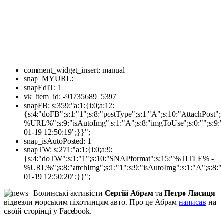
comment_widget_insert:
manual
snap_MYURL:
snapEdIT:
1
vk_item_id:
-91735689_5397
snapFB:
s:359:"a:1:{i:0;a:12:
{s:4:"doFB";s:1:"1";s:8:"postType";s:1:"A";s:10:"AttachPos
%URL%";s:9:"isAutoImg";s:1:"A";s:8:"imgToUse";s:0:"";s:9:"
01-19 12:50:19";}}";
snap_isAutoPosted:
1
snapTW:
s:271:"a:1:{i:0;a:9:
{s:4:"doTW";s:1:"1";s:10:"SNAPformat";s:15:"%TITLE% -
%URL%";s:8:"attchImg";s:1:"1";s:9:"isAutoImg";s:1:"A";s:8:"
01-19 12:50:20";}}";
Волинські активісти
Сергій Абрам
та
Петро Лисиця
відвезли морським піхотинцям авто. Про це Абрам
написав
на
своїй сторінці у Facebook.