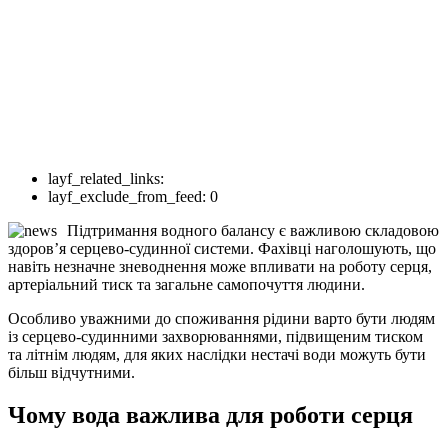
layf_related_links:
layf_exclude_from_feed:
0
Підтримання водного балансу є важливою складовою
здоров’я серцево-судинної системи. Фахівці наголошують, що
навіть незначне зневоднення може впливати на роботу серця,
артеріальний тиск та загальне самопочуття людини.
Особливо уважними до споживання рідини варто бути людям
із серцево-судинними захворюваннями, підвищеним тиском
та літнім людям, для яких наслідки нестачі води можуть бути
більш відчутними.
Чому вода важлива для роботи серця