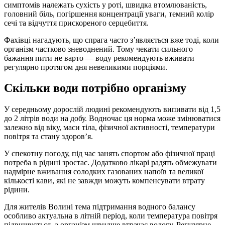
симптомів належать сухість у роті, швидка втомлюваність,
головний біль, погіршення концентрації уваги, темний колір
сечі та відчуття прискореного серцебиття.
Фахівці нагадують, що спрага часто з’являється вже тоді, коли
організм частково зневоднений. Тому чекати сильного
бажання пити не варто — воду рекомендують вживати
регулярно протягом дня невеликими порціями.
Скільки води потрібно організму
У середньому дорослій людині рекомендують випивати від 1,5
до 2 літрів води на добу. Водночас ця норма може змінюватися
залежно від віку, маси тіла, фізичної активності, температури
повітря та стану здоров’я.
У спекотну погоду, під час занять спортом або фізичної праці
потреба в рідині зростає. Додатково лікарі радять обмежувати
надмірне вживання солодких газованих напоїв та великої
кількості кави, які не завжди можуть компенсувати втрату
рідини.
Для жителів Волині тема підтримання водного балансу
особливо актуальна в літній період, коли температура повітря
підвищується, а організм швидше втрачає вологу. Регулярне