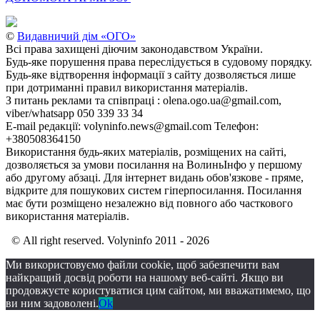
©
Видавничий дім «ОГО»
Всі права захищені діючим законодавством України.
Будь-яке порушення права переслідується в судовому порядку.
Будь-яке відтворення інформації з сайту дозволяється лише
при дотриманні правил використання матеріалів.
З питань реклами та співпраці : olena.ogo.ua@gmail.com,
viber/whatsapp 050 339 33 34
E-mail редакції: volyninfo.news@gmail.com Телефон:
+380508364150
Використання будь-яких матеріалів, розміщених на сайті,
дозволяється за умови посилання на ВолиньІнфо у першому
або другому абзаці. Для інтернет видань обов'язкове - пряме,
відкрите для пошукових систем гіперпосилання. Посилання
має бути розміщено незалежно від повного або часткового
використання матеріалів.
© All right reserved. Volyninfo 2011 - 2026
Ми використовуємо файли cookie, щоб забезпечити вам
найкращий досвід роботи на нашому веб-сайті. Якщо ви
продовжуєте користуватися цим сайтом, ми вважатимемо, що
ви ним задоволені.
Ok