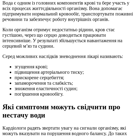
Вода є одним із головних компонентів крові та бере участь у
всіх процесах життєдіяльності організму. Вона допомагає
підтримувати нормальний кровообіг, транспортувати поживні
речовини та забезпечує роботу внутрішніх органів.
Коли організм отримує недостатньо рідини, кров стає
густішою, через що серцю доводиться працювати
інтенсивніше. У результаті збільшується навантаження на
серцевий м’яз та судини.
Серед можливих наслідків зневоднення лікарі називають:
згущення крові;
підвищення артеріального тиску;
прискорене серцебиття;
запаморочення та слабкість;
зниження еластичності судин;
погіршення кровообігу.
Які симптоми можуть свідчити про
нестачу води
Кардіологи радять звертати увагу на сигнали організму, які
можуть вказувати на порушення водного балансу. До таких