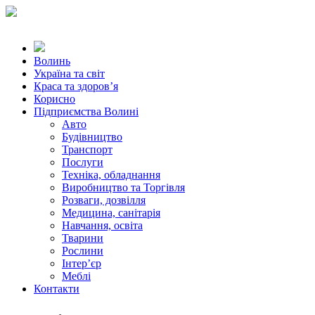
Волинь
Україна та світ
Краса та здоров’я
Корисно
Підприємства Волині
Авто
Будівництво
Транспорт
Послуги
Техніка, обладнання
Виробництво та Торгівля
Розваги, дозвілля
Медицина, санітарія
Навчання, освіта
Тварини
Рослини
Інтер’єр
Меблі
Контакти