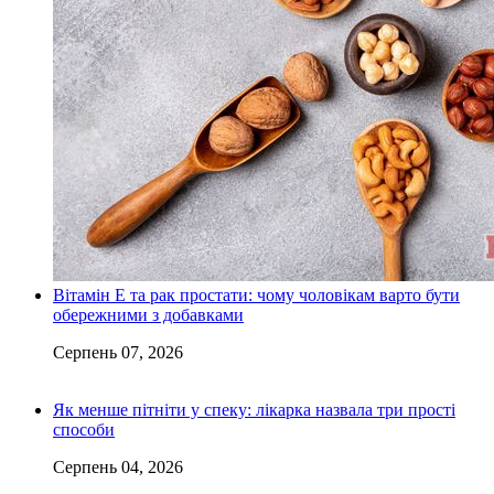
Вітамін Е та рак простати: чому чоловікам варто бути
обережними з добавками
Серпень 07, 2026
Як менше пітніти у спеку: лікарка назвала три прості
способи
Серпень 04, 2026