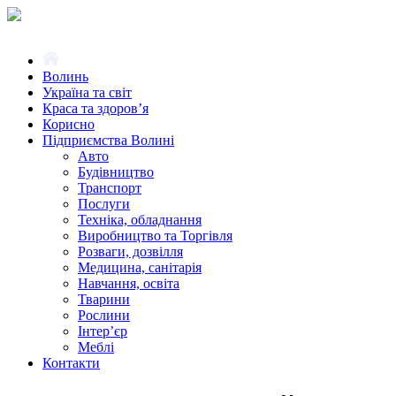
Волинь
Україна та світ
Краса та здоров’я
Корисно
Підприємства Волині
Авто
Будівництво
Транспорт
Послуги
Техніка, обладнання
Виробництво та Торгівля
Розваги, дозвілля
Медицина, санітарія
Навчання, освіта
Тварини
Рослини
Інтер’єр
Меблі
Контакти