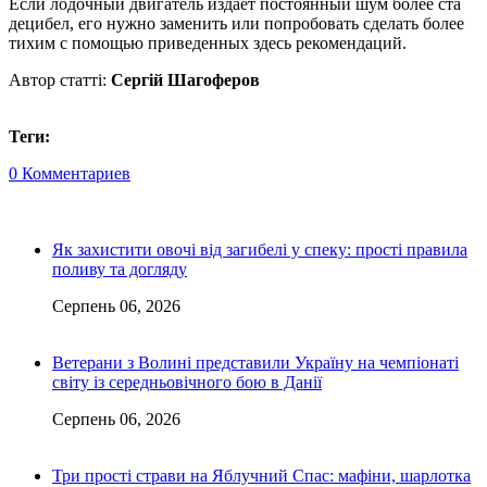
Если лодочный двигатель издает постоянный шум более ста
децибел, его нужно заменить или попробовать сделать более
тихим с помощью приведенных здесь рекомендаций.
Автор статті:
Сергій Шагоферов
Теги:
0 Комментариев
Як захистити овочі від загибелі у спеку: прості правила
поливу та догляду
Серпень 06, 2026
Ветерани з Волині представили Україну на чемпіонаті
світу із середньовічного бою в Данії
Серпень 06, 2026
Три прості страви на Яблучний Спас: мафіни, шарлотка