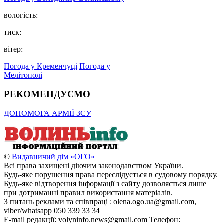
вологість:
тиск:
вітер:
Погода у Кременчуці
Погода у
Мелітополі
РЕКОМЕНДУЄМО
ДОПОМОГА АРМІЇ ЗСУ
©
Видавничий дім «ОГО»
Всі права захищені діючим законодавством України.
Будь-яке порушення права переслідується в судовому порядку.
Будь-яке відтворення інформації з сайту дозволяється лише
при дотриманні правил використання матеріалів.
З питань реклами та співпраці : olena.ogo.ua@gmail.com,
viber/whatsapp 050 339 33 34
E-mail редакції: volyninfo.news@gmail.com Телефон: