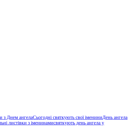
и з Днем ангела
Сьогодні святкують свої іменини
День ангела
льні листівки з іменинами
святкують день ангела у