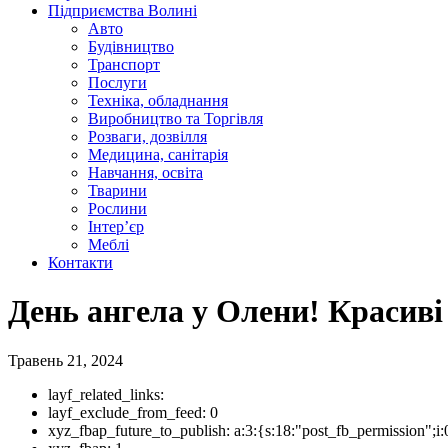
Підприємства Волині
Авто
Будівництво
Транспорт
Послуги
Техніка, обладнання
Виробництво та Торгівля
Розваги, дозвілля
Медицина, санітарія
Навчання, освіта
Тварини
Рослини
Інтер’єр
Меблі
Контакти
День ангела у Олени! Красиві 
Травень 21, 2024
layf_related_links:
layf_exclude_from_feed:
0
xyz_fbap_future_to_publish:
a:3:{s:18:"post_fb_permission"