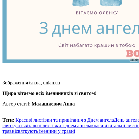
Зображення
tsn.ua
,
unian.ua
Щиро вітаємо всіх іменинників зі святом!
Автор статті:
Малашкевич Анна
Теги:
Красиві листівки та привітання з Днем ангела
День ангел
святкують
вітальні листівки з днем ангела
красиві вітальні листі
травні
святкують іменини у травні