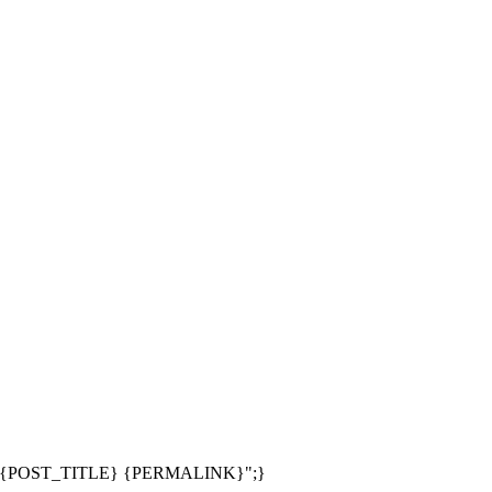
;s:24:"{POST_TITLE} {PERMALINK}";}