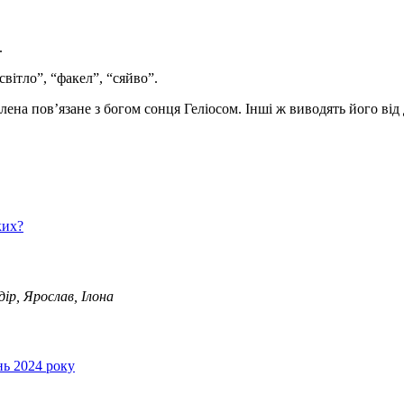
.
вітло”, “факел”, “сяйво”.
ена пов’язане з богом сонця Геліосом. Інші ж виводять його від 
ких?
ір, Ярослав, Ілона
нь 2024 року