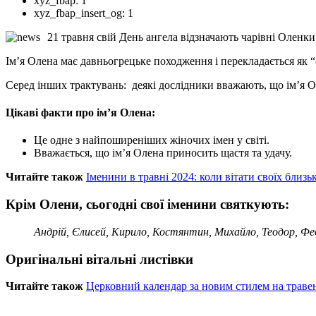
xyz_fbap:
1
xyz_fbap_insert_og:
1
21 травня свій День ангела відзначають чарівні Оленки
Ім’я Олена має давньогрецьке походження і перекладається як “с
Серед інших трактувань: деякі дослідники вважають, що ім’я Ол
Цікаві факти про ім’я Олена:
Це одне з найпоширеніших жіночих імен у світі.
Вважається, що ім’я Олена приносить щастя та удачу.
Читайте також
Іменини в травні 2024: коли вітати своїх близь
Крім Олени, сьогодні свої іменини святкують:
Андрій, Єлисей, Кирило, Костянтин, Михайло, Теодор, Фед
Оригінальні вітальні листівки
Читайте також
Церковний календар за новим стилем на траве