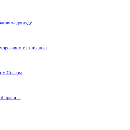
оливу та догляду
 морозивом та запіканка
чним Спасом
ні правила