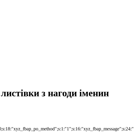
листівки з нагоди іменин
;i:0;s:18:"xyz_fbap_po_method";s:1:"1";s:16:"xyz_fbap_message"