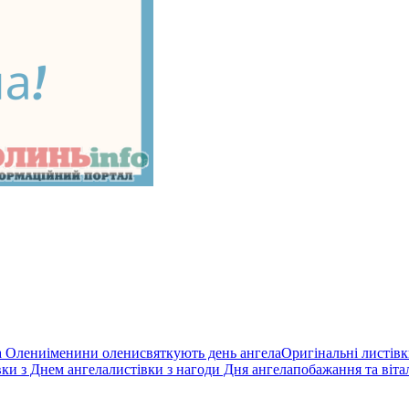
а Олени
іменини олени
святкують день ангела
Оригінальні листівк
вки з Днем ангела
листівки з нагоди Дня ангела
побажання та віта