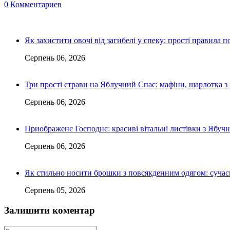
0 Комментариев
Як захистити овочі від загибелі у спеку: прості правила п
Серпень 06, 2026
Три прості страви на Яблучний Спас: мафіни, шарлотка з
Серпень 06, 2026
Приображенє Господнє: красиві вітальні листівки з Ябу
Серпень 06, 2026
Як стильно носити брошки з повсякденним одягом: сучас
Серпень 05, 2026
Залишити коментар