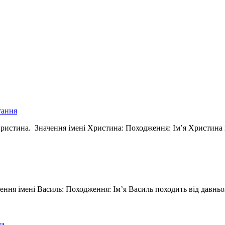
тання
ям Христина. Значення імені Христина: Походження: Ім’я Христин
ачення імені Василь: Походження: Ім’я Василь походить від давн