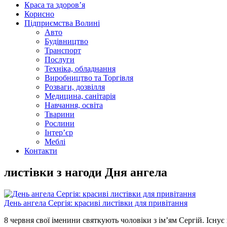
Краса та здоров’я
Корисно
Підприємства Волині
Авто
Будівництво
Транспорт
Послуги
Техніка, обладнання
Виробництво та Торгівля
Розваги, дозвілля
Медицина, санітарія
Навчання, освіта
Тварини
Рослини
Інтер’єр
Меблі
Контакти
листівки з нагоди Дня ангела
День ангела Сергія: красиві листівки для привітання
8 червня свої іменини святкують чоловіки з ім’ям Сергій. Існу