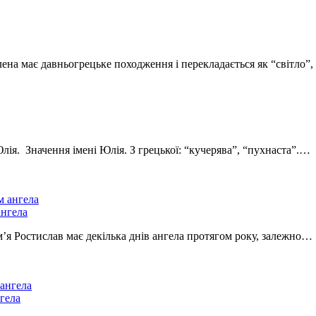
лена має давньогрецьке походження і перекладається як “світло”
Юлія. Значення імені Юлія. З грецької: “кучерява”, “пухнаста”.…
ангела
Ім’я Ростислав має декілька днів ангела протягом року, залежно…
нгела