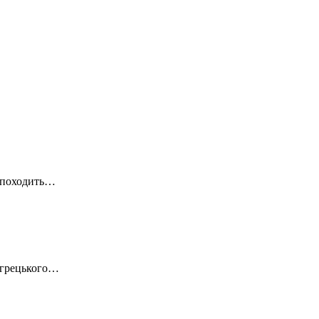
а походить…
ьогрецького…