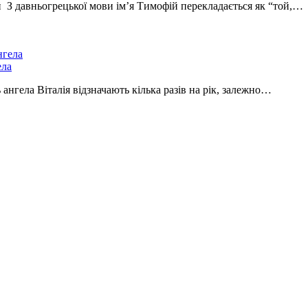
ій З давньогрецької мови ім’я Тимофій перекладається як “той,…
ела
 ангела Віталія відзначають кілька разів на рік, залежно…