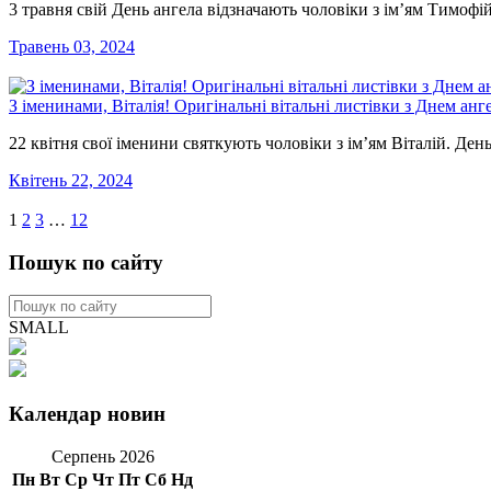
3 травня свій День ангела відзначають чоловіки з ім’ям Тимоф
Травень 03, 2024
З іменинами, Віталія! Оригінальні вітальні листівки з Днем анг
22 квітня свої іменини святкують чоловіки з ім’ям Віталій. День
Квітень 22, 2024
1
2
3
…
12
Пошук по сайту
SMALL
Календар новин
Серпень 2026
Пн
Вт
Ср
Чт
Пт
Сб
Нд