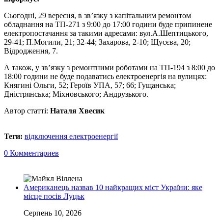
Сьогодні, 29 вересня, в зв’язку з капітальним ремонтом
обладнання на ТП-271 з 9:00 до 17:00 години буде припинене
електропостачання за такими адресами: вул.А.Шептицького,
29-41; П.Могили, 21; 32-44; Захарова, 2-10; Щусєва, 20;
Відродження, 7.
А також, у зв’язку з ремонтними роботами на ТП-194 з 8:00 до
18:00 години не буде подаватись електроенергія на вулицях:
Княгині Ольги, 52; Героїв УПА, 57; 66; Гущанська;
Дністрянська; Міхновського; Андрузького.
Автор статті:
Наталя Хвесик
Теги:
відключення електроенергії
0 Комментариев
Американець назвав 10 найкращих міст України: яке
місце посів Луцьк
Серпень 10, 2026