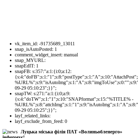
vk_item_id:
-91735689_13011
snap_isAutoPosted:
1
comment_widget_insert:
manual
snap_MYURL:
snapEdIT:
1
snapFB:
s:357:"a:1:{i:0;a:12:
{s:4:"doFB";s:1:"1";s:8:"postType";s:1:"A";s:10:"AttachPos
%URL%";s:9:"isAutoImg";s:1:"A";s:8:"imgToUse";s:0:"";s:9:"
09-29 05:10:23";}}";
snapTW:
s:271:"a:1:{i:0;a:9:
{s:4:"doTW";s:1:"1";s:10:"SNAPformat";s:15:"%TITLE% -
%URL%";s:8:"attchImg";s:1:"1";s:9:"isAutoImg";s:1:"A";s:8:"
09-29 05:10:25";}}";
layf_related_links:
layf_exclude_from_feed:
0
Луцька міська філія ПАТ «Волиньобленерго»
інформує!