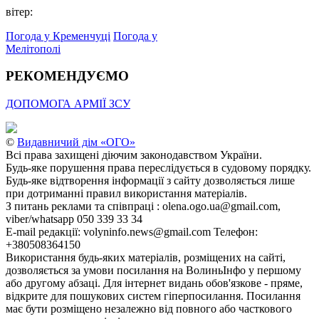
вітер:
Погода у Кременчуці
Погода у
Мелітополі
РЕКОМЕНДУЄМО
ДОПОМОГА АРМІЇ ЗСУ
©
Видавничий дім «ОГО»
Всі права захищені діючим законодавством України.
Будь-яке порушення права переслідується в судовому порядку.
Будь-яке відтворення інформації з сайту дозволяється лише
при дотриманні правил використання матеріалів.
З питань реклами та співпраці : olena.ogo.ua@gmail.com,
viber/whatsapp 050 339 33 34
E-mail редакції: volyninfo.news@gmail.com Телефон:
+380508364150
Використання будь-яких матеріалів, розміщених на сайті,
дозволяється за умови посилання на ВолиньІнфо у першому
або другому абзаці. Для інтернет видань обов'язкове - пряме,
відкрите для пошукових систем гіперпосилання. Посилання
має бути розміщено незалежно від повного або часткового