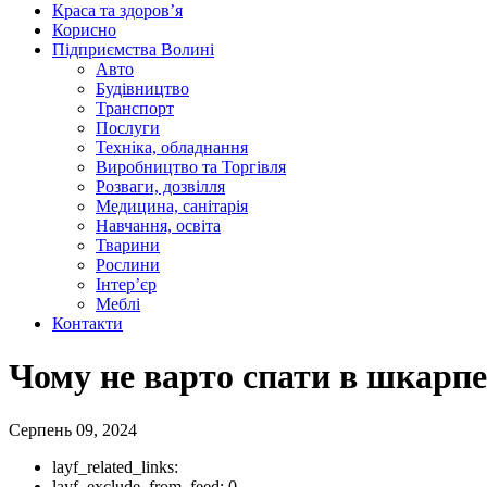
Краса та здоров’я
Корисно
Підприємства Волині
Авто
Будівництво
Транспорт
Послуги
Техніка, обладнання
Виробництво та Торгівля
Розваги, дозвілля
Медицина, санітарія
Навчання, освіта
Тварини
Рослини
Інтер’єр
Меблі
Контакти
Чому не варто спати в шкарпе
Серпень 09, 2024
layf_related_links:
layf_exclude_from_feed:
0