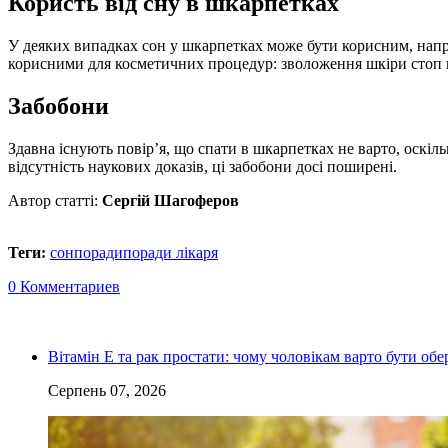
Користь від сну в шкарпетках
У деяких випадках сон у шкарпетках може бути корисним, нап
корисними для косметичних процедур: зволоження шкіри стоп к
Забобони
Здавна існують повір’я, що спати в шкарпетках не варто, оскіль
відсутність наукових доказів, ці забобони досі поширені.
Автор статті:
Сергій Шагоферов
Теги:
сон
поради
поради лікаря
0 Комментариев
Вітамін Е та рак простати: чому чоловікам варто бути о
Серпень 07, 2026