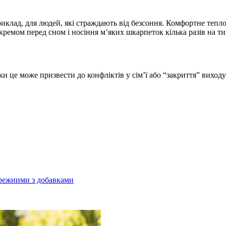
риклад, для людей, які страждають від безсоння. Комфортне те
ремом перед сном і носіння м’яких шкарпеток кілька разів на т
ки це може призвести до конфліктів у сім’ї або “закриття” виход
бережними з добавками