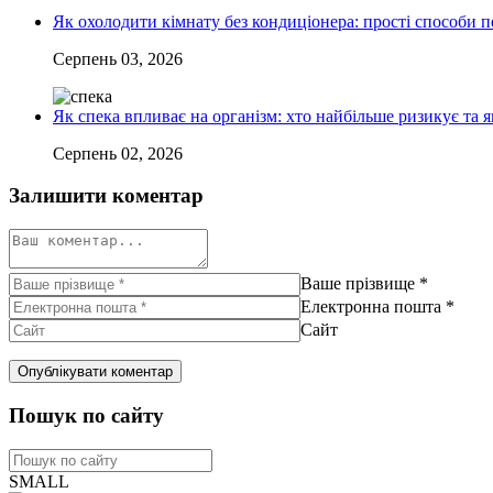
Як охолодити кімнату без кондиціонера: прості способи 
Серпень 03, 2026
Як спека впливає на організм: хто найбільше ризикує та я
Серпень 02, 2026
Залишити коментар
Ваше прізвище
*
Електронна пошта
*
Сайт
Пошук по сайту
SMALL