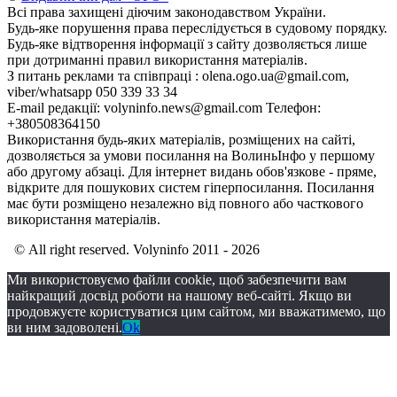
Всі права захищені діючим законодавством України.
Будь-яке порушення права переслідується в судовому порядку.
Будь-яке відтворення інформації з сайту дозволяється лише
при дотриманні правил використання матеріалів.
З питань реклами та співпраці : olena.ogo.ua@gmail.com,
viber/whatsapp 050 339 33 34
E-mail редакції: volyninfo.news@gmail.com Телефон:
+380508364150
Використання будь-яких матеріалів, розміщених на сайті,
дозволяється за умови посилання на ВолиньІнфо у першому
або другому абзаці. Для інтернет видань обов'язкове - пряме,
відкрите для пошукових систем гіперпосилання. Посилання
має бути розміщено незалежно від повного або часткового
використання матеріалів.
© All right reserved. Volyninfo 2011 - 2026
Ми використовуємо файли cookie, щоб забезпечити вам
найкращий досвід роботи на нашому веб-сайті. Якщо ви
продовжуєте користуватися цим сайтом, ми вважатимемо, що
ви ним задоволені.
Ok