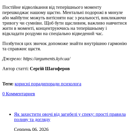
Постійне відволікання від теперішнього моменту
перешкоджає нашому щастю. Ментальні подорожі в минуле
або майбутнє можуть витісняти нас з реальності, викликаючи
тривогу чи сумніви. Щоб бути щасливим, важливо навчитися
жити в моменті, концентруючись на теперішньому і
відкладати роздуми на спеціально відведений час.
Позбутися цих звичок допоможе знайти внутрішню гармонію
та справжнє щастя.
Джерело: https://arguments.kyiv.ua/
Автор статті:
Сергій Шагоферов
Теги:
корисні поради
поради психолога
0 Комментариев
Як захистити овочі від загибелі у спеку: прості правила
поливу та догляду
Серпень 06, 2026