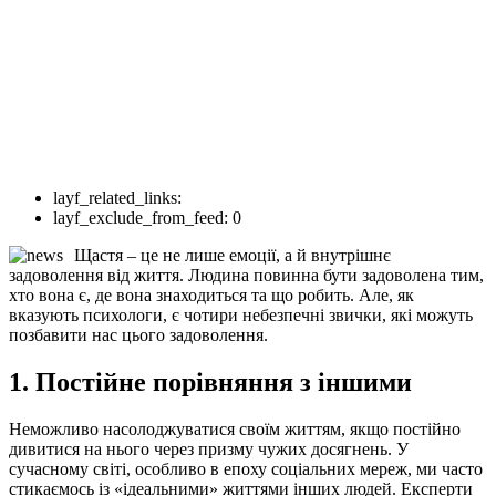
layf_related_links:
layf_exclude_from_feed:
0
Щастя – це не лише емоції, а й внутрішнє
задоволення від життя. Людина повинна бути задоволена тим,
хто вона є, де вона знаходиться та що робить. Але, як
вказують психологи, є чотири небезпечні звички, які можуть
позбавити нас цього задоволення.
1. Постійне порівняння з іншими
Неможливо насолоджуватися своїм життям, якщо постійно
дивитися на нього через призму чужих досягнень. У
сучасному світі, особливо в епоху соціальних мереж, ми часто
стикаємось із «ідеальними» життями інших людей. Експерти