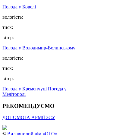
Погода у Ковелі
вологість:
тиск:
вітер:
Погода у Володимир-Волинському
вологість:
тиск:
вітер:
Погода у Кременчуці
Погода у
Мелітополі
РЕКОМЕНДУЄМО
ДОПОМОГА АРМІЇ ЗСУ
©
Видавничий дім «ОГО»