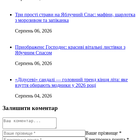
Три прості страви на Яблучний Спас: мафіни, шарлотка
з морозивом та запіканка
Серпень 06, 2026
Приображенє Господнє: красиві вітальні листівки з
Ябучним Спасом
Серпень 06, 2026
«Дідусеві» сандалі — головний тренд кінця літа: яке
взуття обирають модники у 2026 році
Серпень 04, 2026
Залишити коментар
Ваше прізвище
*
Електронна пошта
*