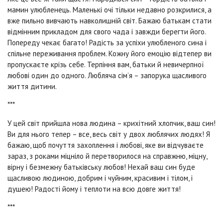
мамин улюбленець. Маленькі очі тільки недавно розкрилися, а
вже пильно вивчають навколишній світ. Бажаю батькам стати
відмінним прикладом для свого чада і завжди берегти його.
Попереду чекає багато! Радість за успіхи улюбленого сина і
спільне переживання проблем. Кожну його емоцію відтепер ви
пропускаєте крізь себе. Терпіння вам, батьки й невичерпної
любові один до одного. Любляча сім’я – запорука щасливого
життя дитини.
***
У цей світ прийшла нова людина – крихітний хлопчик, ваш син!
Ви для нього тепер – все, весь світ у двох люблячих людях! Я
бажаю, щоб почуття захоплення і любові, яке ви відчуваєте
зараз, з роками міцніло й перетворилося на справжню, міцну,
вірну і безмежну батьківську любов! Нехай ваш син буде
щасливою людиною, добрим і чуйним, красивим і тілом, і
душею! Радості йому і теплоти на всю довге життя!
***