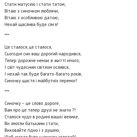
Стати матусею і стати татом,
Вітаю з синочком люблячи,
Вітаю з особливою датою,
Нехай щаслива буде сім’я!
***
Це сталося, це сталося,
Сьогодні син ваш дорогий народився,
Тепер дорожче немає в житті нічого,
І світ чудесним світлом осяявся,
І нехай так буде багато-багато років,
Синочку щастя і майбутніх перемог!
***
Синочку – це слово дороге,
Вам про це тепер друзі не знати ?!
Сталося чудо в родині вашої велике,
Ви змогли батьками стати,
Виховайте гідно і з душею,
Щоб життя було у крихти золотий!