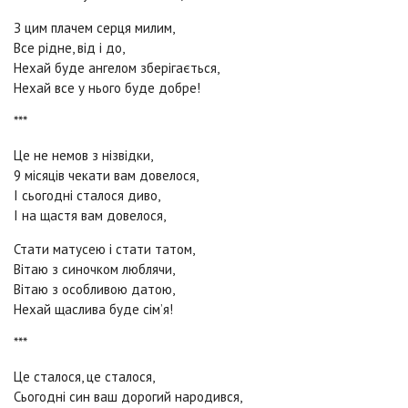
З цим плачем серця милим,
Все рідне, від і до,
Нехай буде ангелом зберігається,
Нехай все у нього буде добре!
***
Це не немов з нізвідки,
9 місяців чекати вам довелося,
І сьогодні сталося диво,
І на щастя вам довелося,
Стати матусею і стати татом,
Вітаю з синочком люблячи,
Вітаю з особливою датою,
Нехай щаслива буде сім’я!
***
Це сталося, це сталося,
Сьогодні син ваш дорогий народився,