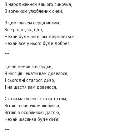
З народженням вашого синочка,
З вогником улюблених очей,
З цим плачем серця милим,
Все рідне, від і до,
Нехай буде ангелом зберігається,
Нехай все у нього буде добре!
***
Це не немов з нізвідки,
9 місяців чекати вам довелося,
І сьогодні сталося диво,
І на щастя вам довелося,
Стати матусею і стати татом,
Вітаю з синочком люблячи,
Вітаю з особливою датою,
Нехай щаслива буде сім’я!
***