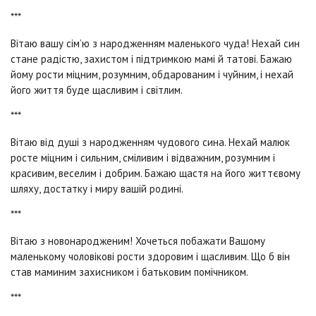
***
Вітаю вашу сім’ю з народженням маленького чуда! Нехай син
стане радістю, захистом і підтримкою мамі й татові. Бажаю
йому рости міцним, розумним, обдарованим і чуйним, і нехай
його життя буде щасливим і світлим.
***
Вітаю від душі з народженням чудового сина. Нехай малюк
росте міцним і сильним, сміливим і відважним, розумним і
красивим, веселим і добрим. Бажаю щастя на його життєвому
шляху, достатку і миру вашій родині.
***
Вітаю з новонародженим! Хочеться побажати Вашому
маленькому чоловікові рости здоровим і щасливим. Що б він
став маминим захисником і батьковим помічником.
***