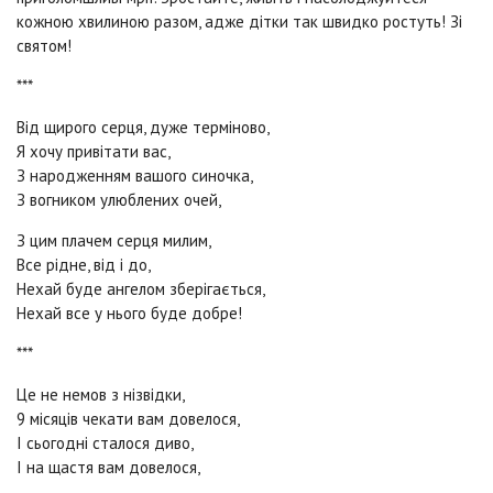
кожною хвилиною разом, адже дітки так швидко ростуть! Зі
святом!
***
Від щирого серця, дуже терміново,
Я хочу привітати вас,
З народженням вашого синочка,
З вогником улюблених очей,
З цим плачем серця милим,
Все рідне, від і до,
Нехай буде ангелом зберігається,
Нехай все у нього буде добре!
***
Це не немов з нізвідки,
9 місяців чекати вам довелося,
І сьогодні сталося диво,
І на щастя вам довелося,