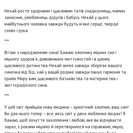
Нехай росте здоровим і щасливим татів спадкоємець, мамин
захисник, улюбленець дідусів і бабусь. Нехай у цього
майбутнього чоловіка завжди будуть м’яке серце, тверде
слово і рука.
***
Вітаю з народженням сина! Бажаю хлопчику міцних сил і
міцного здоров’я, дивовижних миттєвостей і в цілому
щасливого дитинства. Нехай ангел завжди зберігає вашого
синочка від бід, хай у вашій родині завжди панує гармонія та
ідилія. Миру вам, щасливого батьківства та материнства і
життєрадісного сина.
***
У цей світ прийшла нова людина – крихітний хлопчик, ваш син!
Ви для нього тепер – все, весь світ у двох люблячих людях! Я
бажаю, щоб почуття захоплення і любові, яке ви відчуваєте
зараз, з роками міцніло й перетворилося на справжню, міцну,