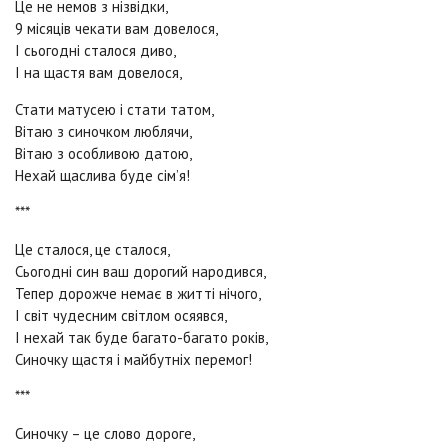
Це не немов з нізвідки,
9 місяців чекати вам довелося,
І сьогодні сталося диво,
І на щастя вам довелося,
Стати матусею і стати татом,
Вітаю з синочком люблячи,
Вітаю з особливою датою,
Нехай щаслива буде сім’я!
***
Це сталося, це сталося,
Сьогодні син ваш дорогий народився,
Тепер дорожче немає в житті нічого,
І світ чудесним світлом осяявся,
І нехай так буде багато-багато років,
Синочку щастя і майбутніх перемог!
***
Синочку – це слово дороге,