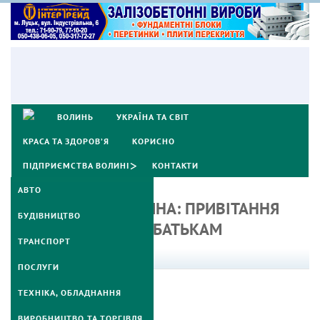
ВОЛИНЬ
УКРАЇНА ТА СВІТ
КРАСА ТА ЗДОРОВ’Я
КОРИСНО
ПІДПРИЄМСТВА ВОЛИНІ
КОНТАКТИ
АВТО
З НАРОДЖЕННЯ СИНА: ПРИВІТАННЯ
БУДІВНИЦТВО
“НОВОСПЕЧЕНИМ” БАТЬКАМ
ТРАНСПОРТ
Серпень 10, 2024
ПОСЛУГИ
ТЕХНІКА, ОБЛАДНАННЯ
ВИРОБНИЦТВО ТА ТОРГІВЛЯ