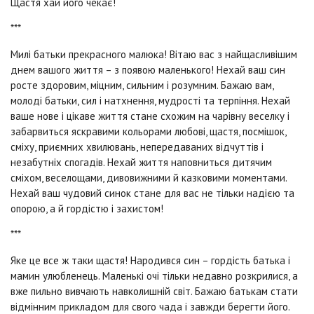
Щастя хай його чекає!
***
Милі батьки прекрасного малюка! Вітаю вас з найщасливішим
днем ​​вашого життя – з появою маленького! Нехай ваш син
росте здоровим, міцним, сильним і розумним. Бажаю вам,
молоді батьки, сил і натхнення, мудрості та терпіння. Нехай
ваше нове і цікаве життя стане схожим на чарівну веселку і
забарвиться яскравими кольорами любові, щастя, посмішок,
сміху, приємних хвилювань, непередаваних відчуттів і
незабутніх спогадів. Нехай життя наповниться дитячим
сміхом, веселощами, дивовижними й казковими моментами.
Нехай ваш чудовий синок стане для вас не тільки надією та
опорою, а й гордістю і захистом!
***
Яке це все ж таки щастя! Народився син – гордість батька і
мамин улюбленець. Маленькі очі тільки недавно розкрилися, а
вже пильно вивчають навколишній світ. Бажаю батькам стати
відмінним прикладом для свого чада і завжди берегти його.