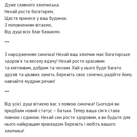
Дуже славного хлопчиська.
Нехай росте богатирем,
Щастя принесе у ваш будинок.
З поповненням вітаємо,
Від душі всіх благ бажаємо.
***
З народженням синочка! Нехай ваш хлопчик має богатирське
здоров’я та веселу вдачу! Нехай росте красивим
та кмітливим, добрим та чесним. Хай у нього буде багато
друзів та цікавих занять. Бережіть своє сонечко, радійте йому,
навчайте мудрим речам!
***
Від усієї душі вітаємо вас з появою синочка! Сьогодні ви
придбали новий статус – батьки. Тепер ваша сім’я стала
повною і єдиною. Нехай син росте здоровим, а ви будьте для
нього найкращим прикладом. Бережіть і любіть вашого
хлопчика!