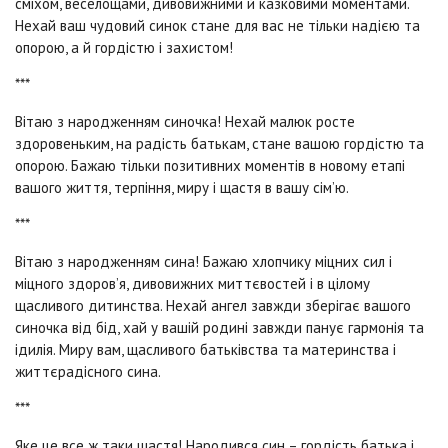
сміхом, веселощами, дивовижними й казковими моментами.
Нехай ваш чудовий синок стане для вас не тільки надією та
опорою, а й гордістю і захистом!
***
Вітаю з народженням синочка! Нехай малюк росте
здоровеньким, на радість батькам, стане вашою гордістю та
опорою. Бажаю тільки позитивних моментів в новому етапі
вашого життя, терпіння, миру і щастя в вашу сім’ю.
***
Вітаю з народженням сина! Бажаю хлопчику міцних сил і
міцного здоров’я, дивовижних миттєвостей і в цілому
щасливого дитинства. Нехай ангел завжди зберігає вашого
синочка від бід, хай у вашій родині завжди панує гармонія та
ідилія. Миру вам, щасливого батьківства та материнства і
життєрадісного сина.
***
Яке це все ж таки щастя! Народився син – гордість батька і