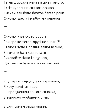
Тепер дорожче немає в житті нічого,
І світ чудесним світлом осяявся,
І нехай так буде багато-багато років,
Синочку щастя і майбутніх перемог!
***
Синочку – це слово дороге,
Вам про це тепер друзі не знати ?!
Сталося чудо в родині вашої велике,
Ви змогли батьками стати,
Виховайте гідно і з душею,
Щоб життя було у крихти золотий!
***
Від щирого серця, дуже терміново,
Я хочу привітати вас,
З народженням вашого синочка,
З вогником улюблених очей,
З цим плачем серця милим,