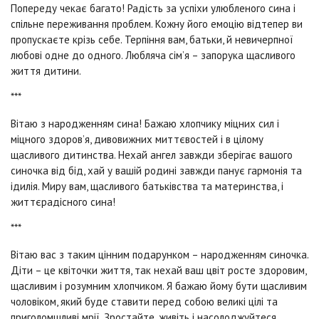
Попереду чекає багато! Радість за успіхи улюбленого сина і
спільне переживання проблем. Кожну його емоцію відтепер ви
пропускаєте крізь себе. Терпіння вам, батьки, й невичерпної
любові одне до одного. Любляча сім’я – запорука щасливого
життя дитини.
***
Вітаю з народженням сина! Бажаю хлопчику міцних сил і
міцного здоров’я, дивовижних миттєвостей і в цілому
щасливого дитинства. Нехай ангел завжди зберігає вашого
синочка від бід, хай у вашій родині завжди панує гармонія та
ідилія. Миру вам, щасливого батьківства та материнства, і
життєрадісного сина!
***
Вітаю вас з таким цінним подарунком – народженням синочка.
Діти – це квіточки життя, так нехай ваш цвіт росте здоровим,
щасливим і розумним хлопчиком. Я бажаю йому бути щасливим
чоловіком, який буде ставити перед собою великі цілі та
приголомшливі мрії. Зростайте, живіть і насолоджуйтеся