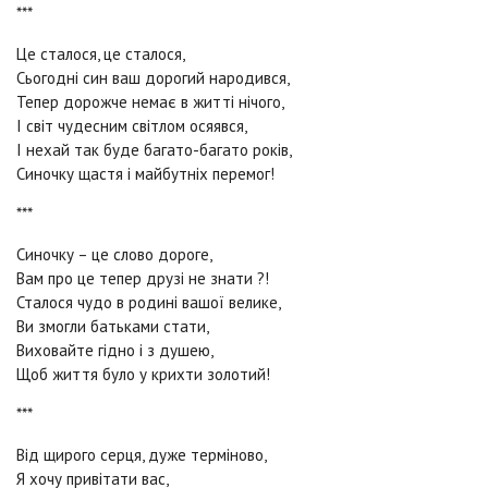
***
Це сталося, це сталося,
Сьогодні син ваш дорогий народився,
Тепер дорожче немає в житті нічого,
І світ чудесним світлом осяявся,
І нехай так буде багато-багато років,
Синочку щастя і майбутніх перемог!
***
Синочку – це слово дороге,
Вам про це тепер друзі не знати ?!
Сталося чудо в родині вашої велике,
Ви змогли батьками стати,
Виховайте гідно і з душею,
Щоб життя було у крихти золотий!
***
Від щирого серця, дуже терміново,
Я хочу привітати вас,