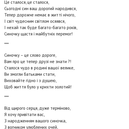
Це сталося, це сталося,
Сьогодні син ваш дорогий народився,
Тепер дорожче немає в житті нічого,
І світ чудесним світлом осяявся,
І нехай так буде багато-багато років,
Синочку щастя і майбутніх перемог!
***
Синочку – це слово дороге,
Вам про це тепер друзі не знати ?!
Сталося чудо в родині вашої велике,
Ви змогли батьками стати,
Виховайте гідно і з душею,
Щоб життя було у крихти золотий!
***
Від щирого серця, дуже терміново,
Я хочу привітати вас,
З народженням вашого синочка,
З вогником улюблених очей,