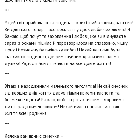
***
У цей світ прийшла нова людина – крихітний хлопчик, ваш син!
Ви для нього тепер – все, весь світ у двох люблячих людях! Я
бажаю, щоб почуття захоплення і любові, яке ви відчуваєте
зараз, з роками міцніло й перетворилося на справжню, міцну,
вірну і безмежну батьківську любов! Нехай ваш син буде
щасливою людиною, добрим і чуйним, красивим і тілом, і
душею! Радості йому і теплоти на все довге життя!
***
Вітаю з народженням маленького янголятка! Нехай синочок
від перших днів життя дарує тільки приємні клопоти та
безмежне щастя! Бажаю, щоб він ріс активним, здоровим і
життєрадісним чоловіком! Нехай миле сонечко висвітлює
життя всієї родини!
***
Лелека вам приніс синочка —