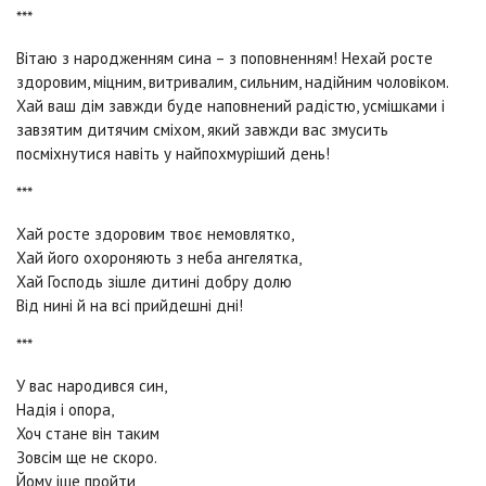
***
Вітаю з народженням сина – з поповненням! Нехай росте
здоровим, міцним, витривалим, сильним, надійним чоловіком.
Хай ваш дім завжди буде наповнений радістю, усмішками і
завзятим дитячим сміхом, який завжди вас змусить
посміхнутися навіть у найпохмуріший день!
***
Хай росте здоровим твоє немовлятко,
Хай його охороняють з неба ангелятка,
Хай Господь зішле дитині добру долю
Від нині й на всі прийдешні дні!
***
У вас народився син,
Надія і опора,
Хоч стане він таким
Зовсім ще не скоро.
Йому іще пройти