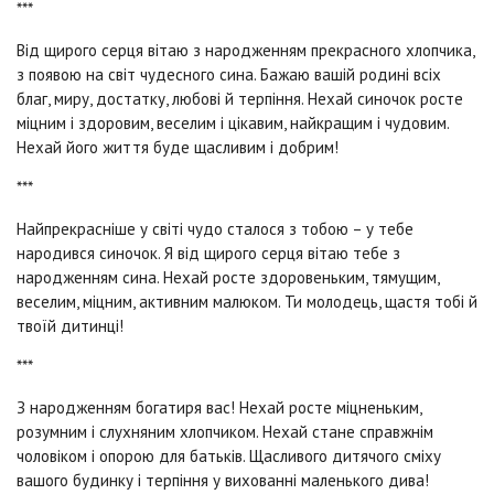
***
Від щирого серця вітаю з народженням прекрасного хлопчика,
з появою на світ чудесного сина. Бажаю вашій родині всіх
благ, миру, достатку, любові й терпіння. Нехай синочок росте
міцним і здоровим, веселим і цікавим, найкращим і чудовим.
Нехай його життя буде щасливим і добрим!
***
Найпрекрасніше у світі чудо сталося з тобою – у тебе
народився синочок. Я від щирого серця вітаю тебе з
народженням сина. Нехай росте здоровеньким, тямущим,
веселим, міцним, активним малюком. Ти молодець, щастя тобі й
твоїй дитинці!
***
З народженням богатиря вас! Нехай росте міцненьким,
розумним і слухняним хлопчиком. Нехай стане справжнім
чоловіком і опорою для батьків. Щасливого дитячого сміху
вашого будинку і терпіння у вихованні маленького дива!