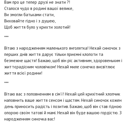
Вам про це тепер друзі не знати ?!
Сталося чудо в родині вашої велике,
Ви змогли батьками стати,
Виховайте гідно і з душею,
Щоб життя було у крихти золотий!
***
Вітаю з народженням маленького янголятка! Нехай синочок з
перших днів життя дарує тільки приємні клопоти та
безмежне щастя! Бажаю, щоб він ріс активним, здоровеньким і
життєрадісним чоловічком! Нехай миле сонечко висвітлює
життя всієї родини!
***
Вітаю вас з поповненням в сім’ї! Нехай цей крихітний хлопчик
наповнить ваше життя сенсом і щастям. Нехай синочок кожен
день приносить радість і позитив. Бажаю, щоб він став гідною
опорою своїм татові й мамі. Нехай він буде вашою гордістю. З
народженням синочка вас!