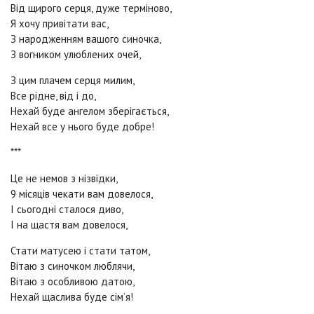
Від щирого серця, дуже терміново,
Я хочу привітати вас,
З народженням вашого синочка,
З вогником улюблених очей,
З цим плачем серця милим,
Все рідне, від і до,
Нехай буде ангелом зберігається,
Нехай все у нього буде добре!
***
Це не немов з нізвідки,
9 місяців чекати вам довелося,
І сьогодні сталося диво,
І на щастя вам довелося,
Стати матусею і стати татом,
Вітаю з синочком люблячи,
Вітаю з особливою датою,
Нехай щаслива буде сім’я!