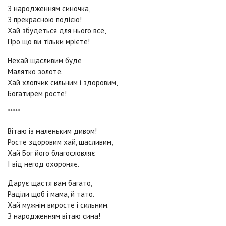
З народженням синочка,
З прекрасною подією!
Хай збудеться для нього все,
Про що ви тільки мрієте!
Нехай щасливим буде
Малятко золоте.
Хай хлопчик сильним і здоровим,
Богатирем росте!
*****
Вітаю із маленьким дивом!
Росте здоровим хай, щасливим,
Хай Бог його благословляє
І від негод охороняє.
Дарує щастя вам багато,
Раділи щоб і мама, й тато.
Хай мужнім виросте і сильним.
З народженням вітаю сина!