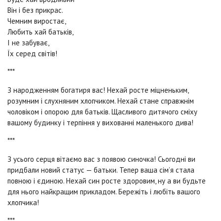
Він і без прикрас.
Чемним виростає,
Любить хай батьків,
І не забуває,
Їх серед світів!
***
З народженням богатиря вас! Нехай росте міцненьким,
розумним і слухняним хлопчиком. Нехай стане справжнім
чоловіком і опорою для батьків. Щасливого дитячого сміху
вашому будинку і терпіння у вихованні маленького дива!
***
З усього серця вітаємо вас з появою синочка! Сьогодні ви
придбали новий статус — батьки. Тепер ваша сім’я стала
повною і єдиною. Нехай син росте здоровим, ну а ви будьте
для нього найкращим прикладом. Бережіть і любіть вашого
хлопчика!
***