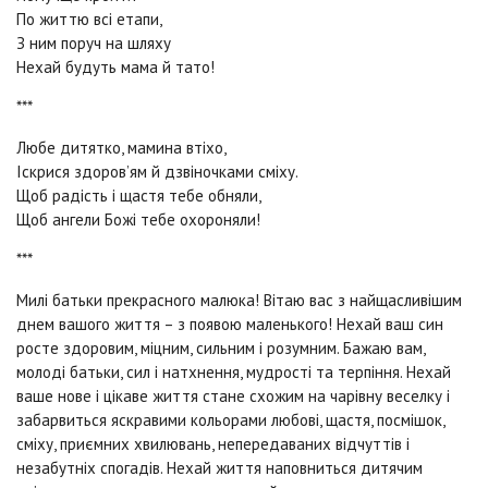
По життю всі етапи,
З ним поруч на шляху
Нехай будуть мама й тато!
***
Любе дитятко, мамина втіхо,
Іскрися здоров’ям й дзвіночками сміху.
Щоб радість і щастя тебе обняли,
Щоб ангели Божі тебе охороняли!
***
Милі батьки прекрасного малюка! Вітаю вас з найщасливішим
днем ​​вашого життя – з появою маленького! Нехай ваш син
росте здоровим, міцним, сильним і розумним. Бажаю вам,
молоді батьки, сил і натхнення, мудрості та терпіння. Нехай
ваше нове і цікаве життя стане схожим на чарівну веселку і
забарвиться яскравими кольорами любові, щастя, посмішок,
сміху, приємних хвилювань, непередаваних відчуттів і
незабутніх спогадів. Нехай життя наповниться дитячим