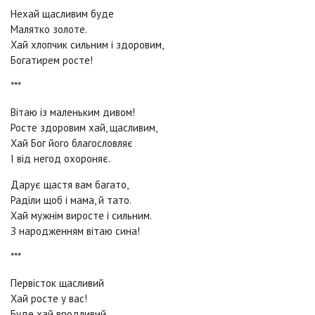
Нехай щасливим буде
Малятко золоте.
Хай хлопчик сильним і здоровим,
Богатирем росте!
***
Вітаю із маленьким дивом!
Росте здоровим хай, щасливим,
Хай Бог його благословляє
І від негод охороняє.
Дарує щастя вам багато,
Раділи щоб і мама, й тато.
Хай мужнім виросте і сильним.
З народженням вітаю сина!
***
Первісток щасливий
Хай росте у вас!
Буде хай вродливий