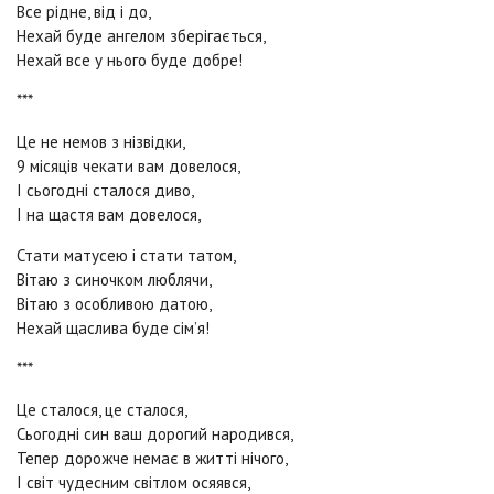
Все рідне, від і до,
Нехай буде ангелом зберігається,
Нехай все у нього буде добре!
***
Це не немов з нізвідки,
9 місяців чекати вам довелося,
І сьогодні сталося диво,
І на щастя вам довелося,
Стати матусею і стати татом,
Вітаю з синочком люблячи,
Вітаю з особливою датою,
Нехай щаслива буде сім’я!
***
Це сталося, це сталося,
Сьогодні син ваш дорогий народився,
Тепер дорожче немає в житті нічого,
І світ чудесним світлом осяявся,