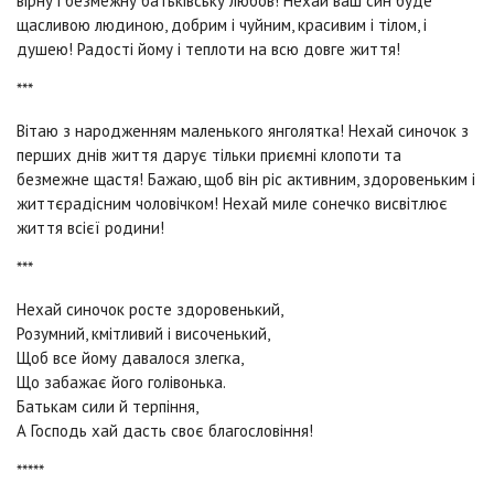
вірну і безмежну батьківську любов! Нехай ваш син буде
щасливою людиною, добрим і чуйним, красивим і тілом, і
душею! Радості йому і теплоти на всю довге життя!
***
Вітаю з народженням маленького янголятка! Нехай синочок з
перших днів життя дарує тільки приємні клопоти та
безмежне щастя! Бажаю, щоб він ріс активним, здоровеньким і
життєрадісним чоловічком! Нехай миле сонечко висвітлює
життя всієї родини!
***
Нехай синочок росте здоровенький,
Розумний, кмітливий і височенький,
Щоб все йому давалося злегка,
Що забажає його голівонька.
Батькам сили й терпіння,
А Господь хай дасть своє благословіння!
*****