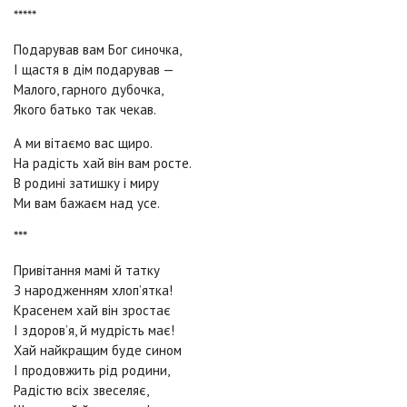
*****
Подарував вам Бог синочка,
І щастя в дім подарував —
Малого, гарного дубочка,
Якого батько так чекав.
А ми вітаємо вас щиро.
На радість хай він вам росте.
В родині затишку і миру
Ми вам бажаєм над усе.
***
Привітання мамі й татку
З народженням хлоп’ятка!
Красенем хай він зростає
І здоров’я, й мудрість має!
Хай найкращим буде сином
І продовжить рід родини,
Радістю всіх звеселяє,