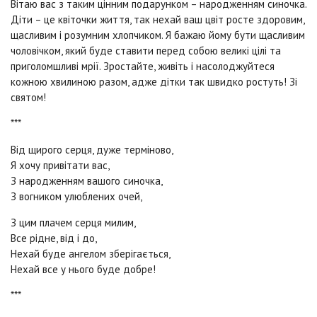
Вітаю вас з таким цінним подарунком – народженням синочка.
Діти – це квіточки життя, так нехай ваш цвіт росте здоровим,
щасливим і розумним хлопчиком. Я бажаю йому бути щасливим
чоловічком, який буде ставити перед собою великі цілі та
приголомшливі мрії. Зростайте, живіть і насолоджуйтеся
кожною хвилиною разом, адже дітки так швидко ростуть! Зі
святом!
***
Від щирого серця, дуже терміново,
Я хочу привітати вас,
З народженням вашого синочка,
З вогником улюблених очей,
З цим плачем серця милим,
Все рідне, від і до,
Нехай буде ангелом зберігається,
Нехай все у нього буде добре!
***