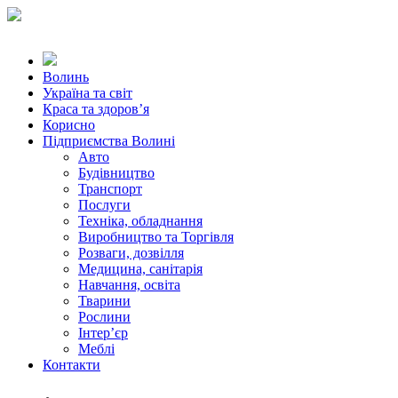
Волинь
Україна та світ
Краса та здоров’я
Корисно
Підприємства Волині
Авто
Будівництво
Транспорт
Послуги
Техніка, обладнання
Виробництво та Торгівля
Розваги, дозвілля
Медицина, санітарія
Навчання, освіта
Тварини
Рослини
Інтер’єр
Меблі
Контакти