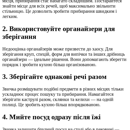
місця, прибирання стає набагато складнішим. Постарайтеся
знайти місце для всіх речей, щоб максимально звільнити
стільницю. Це дозволить зробити прибирання швидким і
легким.
2. Використовуйте органайзери для
зберігання
Недооцінка органайзерів може призвести до хаосу. Для
зберігання круп, спецій, форм для випічки та інших дрібниць
органайзери — ідеальне рішення. Вони допомагають зберегти
порядок і зробити кухню більш організованою.
3. Зберігайте однакові речі разом
Звичка розміщувати подібні предмети в різних місцях тільки
ускладнює процес пошуку та прибирання. Намагайтеся
зберігати каструлі разом, склянки та келихи — на одній
полиці. Це зробить кухню більш впорядкованою.
4. Мийте посуд одразу після їжі
Звичка залишати брудний посуд на столі або в раковині —