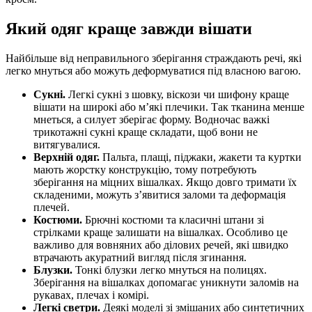
Який одяг краще завжди вішати
Найбільше від неправильного зберігання страждають речі, які
легко мнуться або можуть деформуватися під власною вагою.
Сукні.
Легкі сукні з шовку, віскози чи шифону краще
вішати на широкі або м’які плечики. Так тканина менше
мнеться, а силует зберігає форму. Водночас важкі
трикотажні сукні краще складати, щоб вони не
витягувалися.
Верхній одяг.
Пальта, плащі, піджаки, жакети та куртки
мають жорстку конструкцію, тому потребують
зберігання на міцних вішалках. Якщо довго тримати їх
складеними, можуть з’явитися заломи та деформація
плечей.
Костюми.
Брючні костюми та класичні штани зі
стрілками краще залишати на вішалках. Особливо це
важливо для вовняних або ділових речей, які швидко
втрачають акуратний вигляд після згинання.
Блузки.
Тонкі блузки легко мнуться на полицях.
Зберігання на вішалках допомагає уникнути заломів на
рукавах, плечах і комірі.
Легкі светри.
Деякі моделі зі змішаних або синтетичних