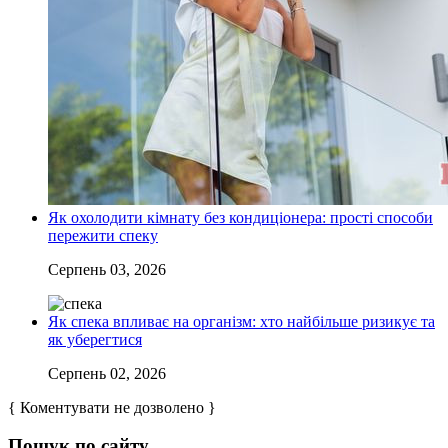
Як охолодити кімнату без кондиціонера: прості способи
пережити спеку
Серпень 03, 2026
Як спека впливає на організм: хто найбільше ризикує та
як уберегтися
Серпень 02, 2026
{ Коментувати не дозволено }
Пошук по сайту