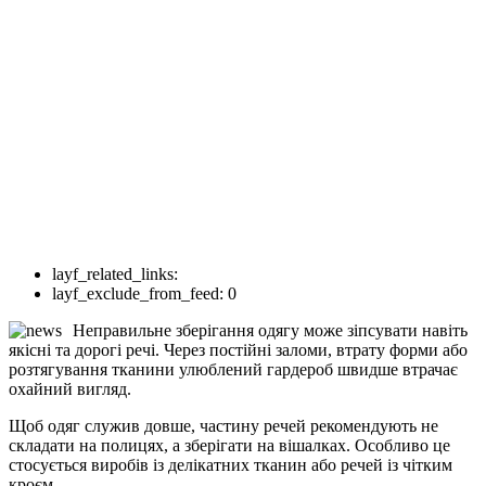
layf_related_links:
layf_exclude_from_feed:
0
Неправильне зберігання одягу може зіпсувати навіть
якісні та дорогі речі. Через постійні заломи, втрату форми або
розтягування тканини улюблений гардероб швидше втрачає
охайний вигляд.
Щоб одяг служив довше, частину речей рекомендують не
складати на полицях, а зберігати на вішалках. Особливо це
стосується виробів із делікатних тканин або речей із чітким
кроєм.