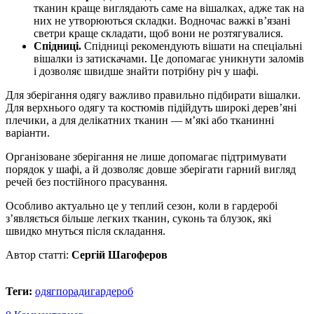
тканин краще виглядають саме на вішалках, адже так на
них не утворюються складки. Водночас важкі в’язані
светри краще складати, щоб вони не розтягувалися.
Спідниці.
Спідниці рекомендують вішати на спеціальні
вішалки із затискачами. Це допомагає уникнути заломів
і дозволяє швидше знайти потрібну річ у шафі.
Для зберігання одягу важливо правильно підбирати вішалки.
Для верхнього одягу та костюмів підійдуть широкі дерев’яні
плечики, а для делікатних тканин — м’які або тканинні
варіанти.
Організоване зберігання не лише допомагає підтримувати
порядок у шафі, а й дозволяє довше зберігати гарний вигляд
речей без постійного прасування.
Особливо актуально це у теплий сезон, коли в гардеробі
з’являється більше легких тканин, суконь та блузок, які
швидко мнуться після складання.
Автор статті:
Сергій Шагоферов
Теги:
одяг
поради
гардероб