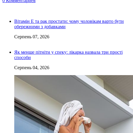
0 Комментариев
Вітамін Е та рак простати: чому чоловікам варто бути
обережними з добавками
Серпень 07, 2026
Як менше пітніти у спеку: лікарка назвала три прості
способи
Серпень 04, 2026