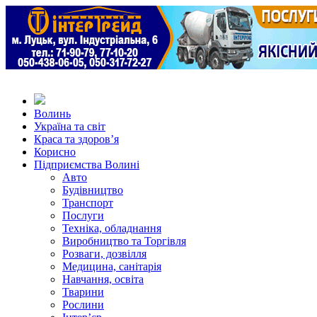
Волинь
Україна та світ
Краса та здоров’я
Корисно
Підприємства Волині
Авто
Будівництво
Транспорт
Послуги
Техніка, обладнання
Виробництво та Торгівля
Розваги, дозвілля
Медицина, санітарія
Навчання, освіта
Тварини
Рослини