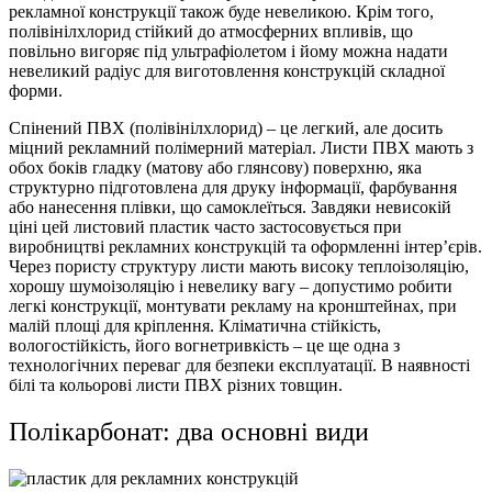
рекламної конструкції також буде невеликою. Крім того,
полівінілхлорид стійкий до атмосферних впливів, що
повільно вигоряє під ультрафіолетом і йому можна надати
невеликий радіус для виготовлення конструкцій складної
форми.
Спінений ПВХ (полівінілхлорид) – це легкий, але досить
міцний рекламний полімерний матеріал. Листи ПВХ мають з
обох боків гладку (матову або глянсову) поверхню, яка
структурно підготовлена ​​для друку інформації, фарбування
або нанесення плівки, що самоклеїться. Завдяки невисокій
ціні цей листовий пластик часто застосовується при
виробництві рекламних конструкцій та оформленні інтер’єрів.
Через пористу структуру листи мають високу теплоізоляцію,
хорошу шумоізоляцію і невелику вагу – допустимо робити
легкі конструкції, монтувати рекламу на кронштейнах, при
малій площі для кріплення. Кліматична стійкість,
вологостійкість, його вогнетривкість – це ще одна з
технологічних переваг для безпеки експлуатації. В наявності
білі та кольорові листи ПВХ різних товщин.
Полікарбонат: два основні види