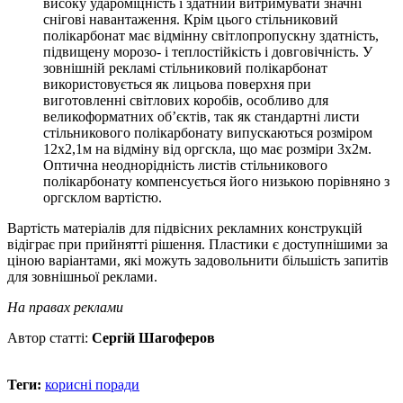
високу удароміцність і здатний витримувати значні
снігові навантаження. Крім цього стільниковий
полікарбонат має відмінну світлопропускну здатність,
підвищену морозо- і теплостійкість і довговічність. У
зовнішній рекламі стільниковий полікарбонат
використовується як лицьова поверхня при
виготовленні світлових коробів, особливо для
великоформатних об’єктів, так як стандартні листи
стільникового полікарбонату випускаються розміром
12х2,1м на відміну від оргскла, що має розміри 3х2м.
Оптична неоднорідність листів стільникового
полікарбонату компенсується його низькою порівняно з
оргсклом вартістю.
Вартість матеріалів для підвісних рекламних конструкцій
відіграє при прийнятті рішення. Пластики є доступнішими за
ціною варіантами, які можуть задовольнити більшість запитів
для зовнішньої реклами.
На правах реклами
Автор статті:
Сергій Шагоферов
Теги:
корисні поради