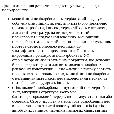
Для виготовлення реклами використовуються два види
полікарбонату:
монолітний полікарбонат – матеріал, який поєднує в
собі унікальну міцність, еластичність (його практично
не можна розбити) і високу термостійкість у великому
діапазоні температур, на вигляд монолітний
полікарбонат нагадує акрилове скло. Монолітний
полікарбонат має високий показник світлопропускання,
проте за своєю природою нестійкий до
ультрафіолетового випромінювання. Більшість
виробників пропонують полікарбонат із УФ-
стабілізаторами або із захисним покриттям, що дозволяє
його використовувати для виготовлення зовнішніх
рекламних конструкцій. Незважаючи на високу вартість
порівняно з акриловим склом, монолітний полікарбонат
є незамінним матеріалом для використання в зонах, де
потрібна висока ударна міцність;
стільниковий полікарбонат – пустотілий полімерний
лист, внутрішня структура якого має
багатоперегородковий переріз, що нагадує стільники або
осередки. Свого часу цей матеріал був розроблений для
використання як захисні конструкції козирків і дахів,
автобусних зупинок, парників і зимових садів, він має