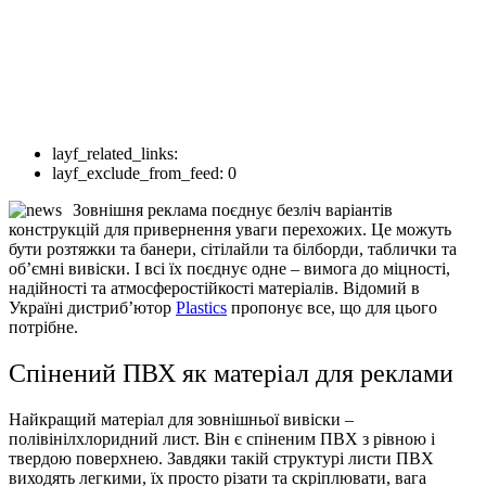
layf_related_links:
layf_exclude_from_feed:
0
Зовнішня реклама поєднує безліч варіантів
конструкцій для привернення уваги перехожих. Це можуть
бути розтяжки та банери, сітілайли та білборди, таблички та
об’ємні вивіски. І всі їх поєднує одне – вимога до міцності,
надійності та атмосферостійкості матеріалів. Відомий в
Україні дистриб’ютор
Plastics
пропонує все, що для цього
потрібне.
Спінений ПВХ як матеріал для реклами
Найкращий матеріал для зовнішньої вивіски –
полівінілхлоридний лист. Він є спіненим ПВХ з рівною і
твердою поверхнею. Завдяки такій структурі листи ПВХ
виходять легкими, їх просто різати та скріплювати, вага