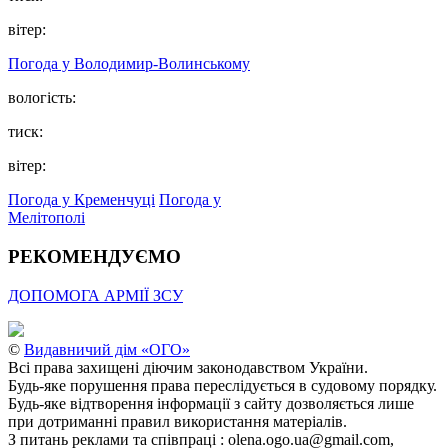
вітер:
Погода у Володимир-Волинському
вологість:
тиск:
вітер:
Погода у Кременчуці
Погода у
Мелітополі
РЕКОМЕНДУЄМО
ДОПОМОГА АРМІЇ ЗСУ
©
Видавничий дім «ОГО»
Всі права захищені діючим законодавством України.
Будь-яке порушення права переслідується в судовому порядку.
Будь-яке відтворення інформації з сайту дозволяється лише
при дотриманні правил використання матеріалів.
З питань реклами та співпраці : olena.ogo.ua@gmail.com,