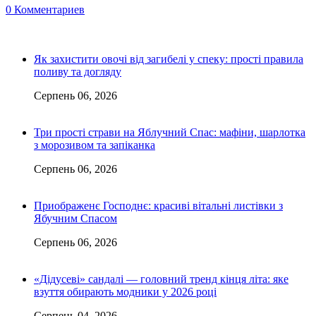
0 Комментариев
Як захистити овочі від загибелі у спеку: прості правила
поливу та догляду
Серпень 06, 2026
Три прості страви на Яблучний Спас: мафіни, шарлотка
з морозивом та запіканка
Серпень 06, 2026
Приображенє Господнє: красиві вітальні листівки з
Ябучним Спасом
Серпень 06, 2026
«Дідусеві» сандалі — головний тренд кінця літа: яке
взуття обирають модники у 2026 році
Серпень 04, 2026