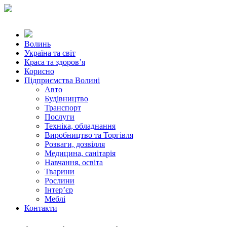
Волинь
Україна та світ
Краса та здоров’я
Корисно
Підприємства Волині
Авто
Будівництво
Транспорт
Послуги
Техніка, обладнання
Виробництво та Торгівля
Розваги, дозвілля
Медицина, санітарія
Навчання, освіта
Тварини
Рослини
Інтер’єр
Меблі
Контакти