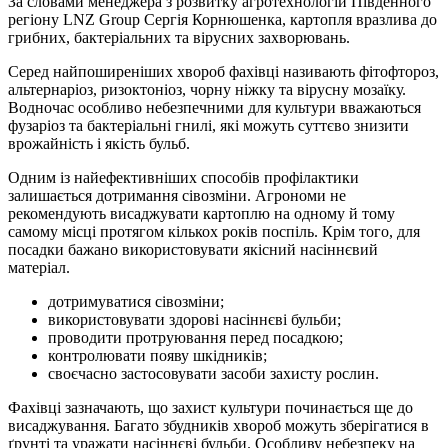
За словами менеджера з розвитку агротехнологій Південного
регіону LNZ Group Сергія Корнюшенка, картопля вразлива до
грибних, бактеріальних та вірусних захворювань.
Серед найпоширеніших хвороб фахівці називають фітофтороз,
альтернаріоз, ризоктоніоз, чорну ніжку та вірусну мозаїку.
Водночас особливо небезпечними для культури вважаються
фузаріоз та бактеріальні гнилі, які можуть суттєво знизити
врожайність і якість бульб.
Одним із найефективніших способів профілактики
залишається дотримання сівозміни. Агрономи не
рекомендують висаджувати картоплю на одному й тому
самому місці протягом кількох років поспіль. Крім того, для
посадки бажано використовувати якісний насіннєвий
матеріал.
дотримуватися сівозміни;
використовувати здорові насіннєві бульби;
проводити протруювання перед посадкою;
контролювати появу шкідників;
своєчасно застосовувати засоби захисту рослин.
Фахівці зазначають, що захист культури починається ще до
висаджування. Багато збудників хвороб можуть зберігатися в
ґрунті та уражати насіннєві бульби. Особливу небезпеку на