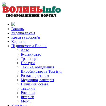
Волинь
Україна та світ
Краса та здоров’я
Корисно
Підприємства Волині
Авто
Будівництво
Транспорт
Послуги
Техніка, обладнання
Виробництво та Торгівля
Розваги, дозвілля
Медицина, санітарія
Навчання, освіта
Тварини
Рослини
Інтер’єр
Меблі
Контакти