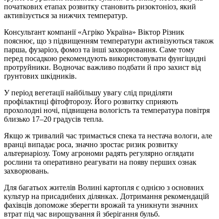
початкових етапах розвитку становить ризоктоніоз, який
активізується за нижчих температур.
Консультант компанії «Агріко Україна» Віктор Різник
пояснює, що з підвищенням температури активізуються також
парша, фузаріоз, фомоз та інші захворювання. Саме тому
перед посадкою рекомендують використовувати фунгіцидні
протруйники. Водночас важливо подбати й про захист від
ґрунтових шкідників.
У період вегетації найбільшу увагу слід приділяти
профілактиці фітофторозу. Його розвитку сприяють
прохолодні ночі, підвищена вологість та температура повітря
близько 17–20 градусів тепла.
Якщо ж тривалий час тримається спека та нестача вологи, але
вранці випадає роса, значно зростає ризик розвитку
альтернаріозу. Тому агрономи радять регулярно оглядати
рослини та оперативно реагувати на появу перших ознак
захворювань.
Для багатьох жителів Волині картопля є однією з основних
культур на присадибних ділянках. Дотримання рекомендацій
фахівців допоможе зберегти врожай та уникнути значних
втрат під час вирощування й зберігання бульб.