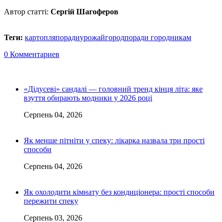
Автор статті:
Сергій Шагоферов
Теги:
картопля
поради
урожай
город
поради городникам
0 Комментариев
«Дідусеві» сандалі — головний тренд кінця літа: яке
взуття обирають модники у 2026 році
Серпень 04, 2026
Як менше пітніти у спеку: лікарка назвала три прості
способи
Серпень 04, 2026
Як охолодити кімнату без кондиціонера: прості способи
пережити спеку
Серпень 03, 2026