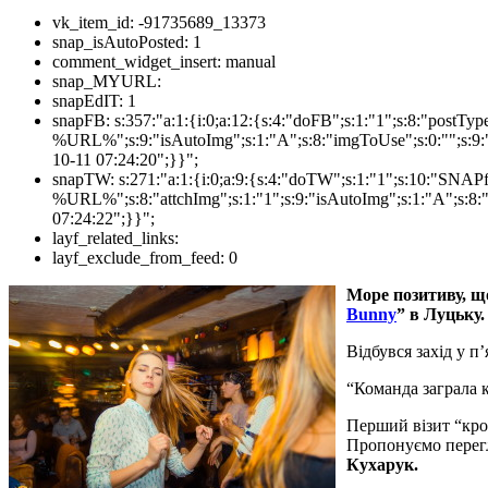
vk_item_id:
-91735689_13373
snap_isAutoPosted:
1
comment_widget_insert:
manual
snap_MYURL:
snapEdIT:
1
snapFB:
s:357:"a:1:{i:0;a:12:{s:4:"doFB";s:1:"1";s:8:"postT
%URL%";s:9:"isAutoImg";s:1:"A";s:8:"imgToUse";s:0:"";s:9:"
10-11 07:24:20";}}";
snapTW:
s:271:"a:1:{i:0;a:9:{s:4:"doTW";s:1:"1";s:10:"SNA
%URL%";s:8:"attchImg";s:1:"1";s:9:"isAutoImg";s:1:"A";s:8:"
07:24:22";}}";
layf_related_links:
layf_exclude_from_feed:
0
Море позитиву, що
Bunny
” в Луцьку.
Відбувся захід у п
“Команда заграла к
Перший візит “кро
Пропонуємо перегл
Кухарук.