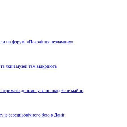
или на форумі «Покоління незламних»
та який музей там відкриють
як отримати допомогу за пошкоджене майно
у із середньовічного бою в Данії