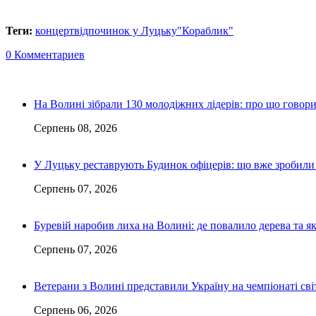
Теги:
концерт
відпочинок у Луцьку
"Кораблик"
0 Комментариев
На Волині зібрали 130 молодіжних лідерів: про що говор
Серпень 08, 2026
У Луцьку реставрують Будинок офіцерів: що вже зробили 
Серпень 07, 2026
Буревій наробив лиха на Волині: де повалило дерева та 
Серпень 07, 2026
Ветерани з Волині представили Україну на чемпіонаті світ
Серпень 06, 2026