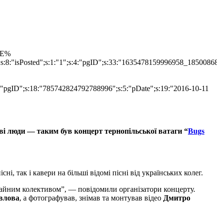
TLE%
";s:8:"isPosted";s:1:"1";s:4:"pgID";s:33:"1635478159996958_1850086
s:4:"pgID";s:18:"785742824792788996";s:5:"pDate";s:19:"2016-10-11
ові люди — таким був концерт тернопільської ватаги “
Bugs
і, так і кавери на більші відомі пісні від українських колег.
 файним колективом”, — повідомили організатори концерту.
влова
, а фотографував, знімав та монтував відео
Дмитро