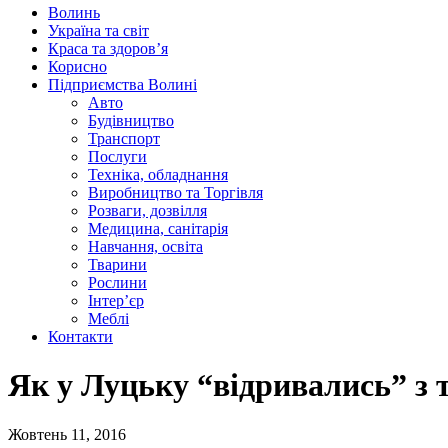
Волинь
Україна та світ
Краса та здоров’я
Корисно
Підприємства Волині
Авто
Будівництво
Транспорт
Послуги
Техніка, обладнання
Виробництво та Торгівля
Розваги, дозвілля
Медицина, санітарія
Навчання, освіта
Тварини
Рослини
Інтер’єр
Меблі
Контакти
Як у Луцьку “відривались” 
Жовтень 11, 2016