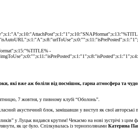
ype";s:1:"A";s:10:"AttachPost";s:1:"1";s:10:"SNAPformat";s:13:"%TI
isAutoURL";s:1:"A";s:8:"urlToUse";s:0:"";s:11:"isPrePosted";s:1:"1
Pformat";s:15:"%TITLE% -
imgToUse";s:0:"";s:11:"isPrePosted";s:1:"1";s:8:"isPosted";s:1:"1";
ки, які вже аж боліли від посмішок, гарна атмосфера та чуд
’ятницю, 7 жовтня, у пивному клубі “Оболонь”.
ласний акустичний блок, замішавши у виступ як свої авторські пісн
ликів” у Луцьк видався крутим! Чекаємо на нові зустрічі з цим
янути, як це було. Спілкувалась із тернополянами
Катерина Па