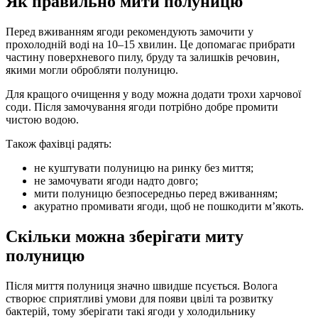
Як правильно мити полуницю
Перед вживанням ягоди рекомендують замочити у
прохолодній воді на 10–15 хвилин. Це допомагає прибрати
частину поверхневого пилу, бруду та залишків речовин,
якими могли обробляти полуницю.
Для кращого очищення у воду можна додати трохи харчової
соди. Після замочування ягоди потрібно добре промити
чистою водою.
Також фахівці радять:
не куштувати полуницю на ринку без миття;
не замочувати ягоди надто довго;
мити полуницю безпосередньо перед вживанням;
акуратно промивати ягоди, щоб не пошкодити м’якоть.
Скільки можна зберігати миту
полуницю
Після миття полуниця значно швидше псується. Волога
створює сприятливі умови для появи цвілі та розвитку
бактерій, тому зберігати такі ягоди у холодильнику