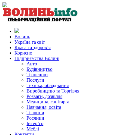
Волинь
Україна та світ
Краса та здоров’я
Корисно
Підприємства Волині
Авто
Будівництво
Транспорт
Послуги
Техніка, обладнання
Виробництво та Торгівля
Розваги, дозвілля
Медицина, санітарія
Навчання, освіта
Тварини
Рослини
Інтер’єр
Меблі
Контакти