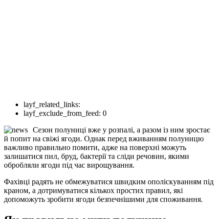
layf_related_links:
layf_exclude_from_feed:
0
Сезон полуниці вже у розпалі, а разом із ним зростає
й попит на свіжі ягоди. Однак перед вживанням полуницю
важливо правильно помити, адже на поверхні можуть
залишатися пил, бруд, бактерії та сліди речовин, якими
обробляли ягоди під час вирощування.
Фахівці радять не обмежуватися швидким ополіскуванням під
краном, а дотримуватися кількох простих правил, які
допоможуть зробити ягоди безпечнішими для споживання.