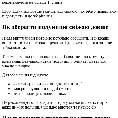
рекомендують не більше 1–2 днів.
Щоб полуниця довше залишалася свіжою, потрібно правильно
підготувати її до зберігання.
Як зберегти полуницю свіжою довше
Після миття ягоди потрібно ретельно обсушити. Найкраще
викласти їх на паперовий рушник і дочекатися, поки зникне
зайва волога.
Також важливо не видаляти зелені хвостики до моменту
вживання. Без чашолистків полуниця починає псуватися
значно швидше.
Для зберігання підійдуть:
контейнери з отворами для вентиляції;
паперові рушники на дні ємності;
нижня полиця холодильника.
Не рекомендується складати ягоди у кілька щільних шарів,
адже нижня полуниця швидко мнеться та пускає сік.