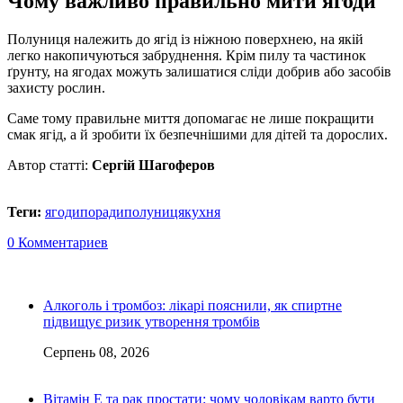
Чому важливо правильно мити ягоди
Полуниця належить до ягід із ніжною поверхнею, на якій
легко накопичуються забруднення. Крім пилу та частинок
ґрунту, на ягодах можуть залишатися сліди добрив або засобів
захисту рослин.
Саме тому правильне миття допомагає не лише покращити
смак ягід, а й зробити їх безпечнішими для дітей та дорослих.
Автор статті:
Сергій Шагоферов
Теги:
ягоди
поради
полуниця
кухня
0 Комментариев
Алкоголь і тромбоз: лікарі пояснили, як спиртне
підвищує ризик утворення тромбів
Серпень 08, 2026
Вітамін Е та рак простати: чому чоловікам варто бути