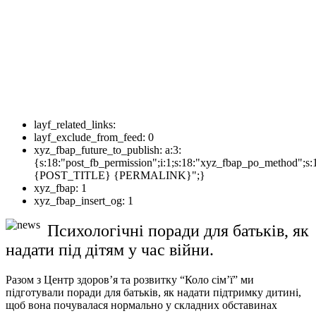
layf_related_links:
layf_exclude_from_feed:
0
xyz_fbap_future_to_publish:
a:3:
{s:18:"post_fb_permission";i:1;s:18:"xyz_fbap_po_method";s:
{POST_TITLE} {PERMALINK}";}
xyz_fbap:
1
xyz_fbap_insert_og:
1
Психологічні поради для батьків, як
надати під дітям у час війни.
Разом з Центр здоров’я та розвитку “Коло сім’ї” ми
підготували поради для батьків, як надати підтримку дитині,
щоб вона почувалася нормально у складних обставинах