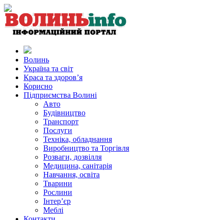
Волинь
Україна та світ
Краса та здоров’я
Корисно
Підприємства Волині
Авто
Будівництво
Транспорт
Послуги
Техніка, обладнання
Виробництво та Торгівля
Розваги, дозвілля
Медицина, санітарія
Навчання, освіта
Тварини
Рослини
Інтер’єр
Меблі
Контакти