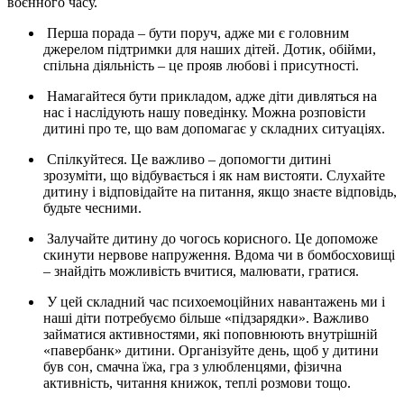
воєнного часу.
Перша порада – бути поруч, адже ми є головним
джерелом підтримки для наших дітей. Дотик, обійми,
спільна діяльність – це прояв любові і присутності.
Намагайтеся бути прикладом, адже діти дивляться на
нас і наслідують нашу поведінку. Можна розповісти
дитині про те, що вам допомагає у складних ситуаціях.
Спілкуйтеся. Це важливо – допомогти дитині
зрозуміти, що відбувається і як нам вистояти. Слухайте
дитину і відповідайте на питання, якщо знаєте відповідь,
будьте чесними.
Залучайте дитину до чогось корисного. Це допоможе
скинути нервове напруження. Вдома чи в бомбосховищі
– знайдіть можливість вчитися, малювати, гратися.
У цей складний час психоемоційних навантажень ми і
наші діти потребуємо більше «підзарядки». Важливо
займатися активностями, які поповнюють внутрішній
«павербанк» дитини. Організуйте день, щоб у дитини
був сон, смачна їжа, гра з улюбленцями, фізична
активність, читання книжок, теплі розмови тощо.