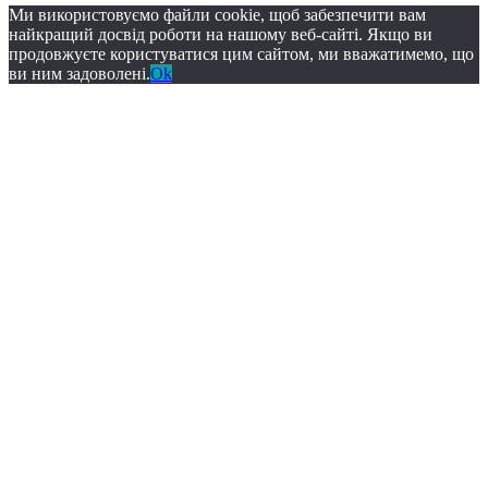
Ми використовуємо файли cookie, щоб забезпечити вам
найкращий досвід роботи на нашому веб-сайті. Якщо ви
продовжуєте користуватися цим сайтом, ми вважатимемо, що
ви ним задоволені.
Ok