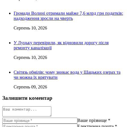
Громади Волині отримали майже 7,6 млрд грн податків:
надходження зросли на чверть
Серпень 10, 2026
У Луцьку перевірили, як відновили дорогу після
ремонту каналізації
Серпень 10, 2026
Світязь обмілів: чому зникає вода у Шацьких озерах та
чи можна їх врятувати
Серпень 09, 2026
Залишити коментар
Ваше прізвище
*
Електронна пошта
*