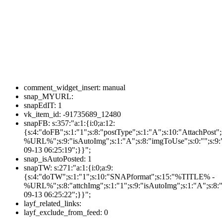
comment_widget_insert:
manual
snap_MYURL:
snapEdIT:
1
vk_item_id:
-91735689_12480
snapFB:
s:357:"a:1:{i:0;a:12:
{s:4:"doFB";s:1:"1";s:8:"postType";s:1:"A";s:10:"AttachPos
%URL%";s:9:"isAutoImg";s:1:"A";s:8:"imgToUse";s:0:"";s:9:"
09-13 06:25:19";}}";
snap_isAutoPosted:
1
snapTW:
s:271:"a:1:{i:0;a:9:
{s:4:"doTW";s:1:"1";s:10:"SNAPformat";s:15:"%TITLE% -
%URL%";s:8:"attchImg";s:1:"1";s:9:"isAutoImg";s:1:"A";s:8:"
09-13 06:25:22";}}";
layf_related_links:
layf_exclude_from_feed:
0