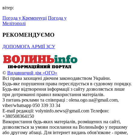
вітер:
Погода у Кременчуці
Погода у
Мелітополі
РЕКОМЕНДУЄМО
ДОПОМОГА АРМІЇ ЗСУ
©
Видавничий дім «ОГО»
Всі права захищені діючим законодавством України.
Будь-яке порушення права переслідується в судовому порядку.
Будь-яке відтворення інформації з сайту дозволяється лише
при дотриманні правил використання матеріалів.
З питань реклами та співпраці : olena.ogo.ua@gmail.com,
viber/whatsapp 050 339 33 34
E-mail редакції: volyninfo.news@gmail.com Телефон:
+380508364150
Використання будь-яких матеріалів, розміщених на сайті,
дозволяється за умови посилання на ВолиньІнфо у першому
або другому абзаці. Для інтернет видань обов'язкове - пряме,