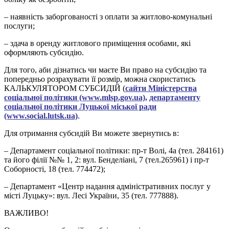
– наявність заборгованості з оплати за житлово-комунальні
послуги;
– здача в оренду житлового приміщення особами, які
оформляють субсидію.
Для того, аби дізнатись чи маєте Ви право на субсидію та
попередньо розрахувати її розмір, можна скористатись
КАЛЬКУЛЯТОРОМ СУБСИДІЙ (
сайти Міністерства
соціальної політики (www.mlsp.gov.ua)
,
департаменту
соціальної політики Луцької міської ради
(www.social.lutsk.ua)
.
Для отримання субсидій Ви можете звернутись в:
– Департамент соціальної політики: пр-т Волі, 4а (тел. 284161)
та його філії №№ 1, 2: вул. Бенделіані, 7 (тел.265961) і пр-т
Соборності, 18 (тел. 774472);
– Департамент «Центр надання адміністративних послуг у
місті Луцьку»: вул. Лесі України, 35 (тел. 777888).
ВАЖЛИВО!