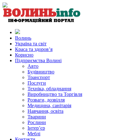
Волинь
Україна та світ
Краса та здоров’я
Корисно
Підприємства Волині
Авто
Будівництво
Транспорт
Послуги
Техніка, обладнання
Виробництво та Торгівля
Розваги, дозвілля
Медицина, санітарія
Навчання, освіта
Тварини
Рослини
Інтер’єр
Меблі
Контакти