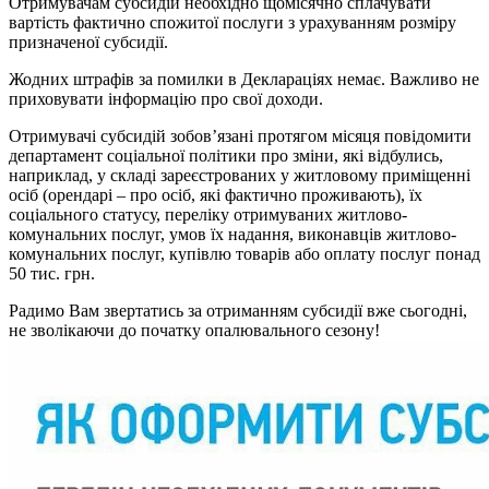
Отримувачам субсидій необхідно щомісячно сплачувати
вартість фактично спожитої послуги з урахуванням розміру
призначеної субсидії.
Жодних штрафів за помилки в Деклараціях немає. Важливо не
приховувати інформацію про свої доходи.
Отримувачі субсидій зобов’язані протягом місяця повідомити
департамент соціальної політики про зміни, які відбулись,
наприклад, у складі зареєстрованих у житловому приміщенні
осіб (орендарі – про осіб, які фактично проживають), їх
соціального статусу, переліку отримуваних житлово-
комунальних послуг, умов їх надання, виконавців житлово-
комунальних послуг, купівлю товарів або оплату послуг понад
50 тис. грн.
Радимо Вам звертатись за отриманням субсидії вже сьогодні,
не зволікаючи до початку опалювального сезону!