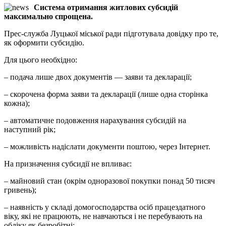
Система отримання житлових субсидій
максимально спрощена.
Прес-служба Луцької міської ради підготувала довідку про те,
як оформити субсидію.
Для цього необхідно:
– подача лише двох документів — заяви та декларації;
– скорочена форма заяви та декларації (лише одна сторінка
кожна);
– автоматичне подовження нарахування субсидій на
наступний рік;
– можливість надіслати документи поштою, через Інтернет.
На призначення субсидії не впливає:
– майновий стан (окрім одноразової покупки понад 50 тисяч
гривень);
– наявність у складі домогосподарства осіб працездатного
віку, які не працюють, не навчаються і не перебувають на
обліку як безробітні;