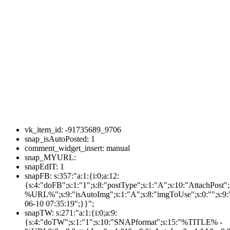
vk_item_id:
-91735689_9706
snap_isAutoPosted:
1
comment_widget_insert:
manual
snap_MYURL:
snapEdIT:
1
snapFB:
s:357:"a:1:{i:0;a:12:
{s:4:"doFB";s:1:"1";s:8:"postType";s:1:"A";s:10:"AttachPos
%URL%";s:9:"isAutoImg";s:1:"A";s:8:"imgToUse";s:0:"";s:9:"
06-10 07:35:19";}}";
snapTW:
s:271:"a:1:{i:0;a:9:
{s:4:"doTW";s:1:"1";s:10:"SNAPformat";s:15:"%TITLE% -