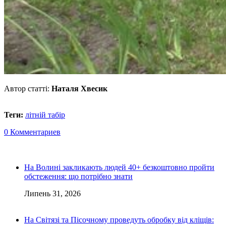
Автор статті:
Наталя Хвесик
Теги:
літній табір
0 Комментариев
На Волині закликають людей 40+ безкоштовно пройти
обстеження: що потрібно знати
Липень 31, 2026
На Світязі та Пісочному проведуть обробку від кліщів: