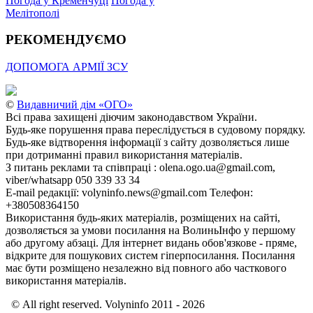
Погода у Кременчуці
Погода у
Мелітополі
РЕКОМЕНДУЄМО
ДОПОМОГА АРМІЇ ЗСУ
©
Видавничий дім «ОГО»
Всі права захищені діючим законодавством України.
Будь-яке порушення права переслідується в судовому порядку.
Будь-яке відтворення інформації з сайту дозволяється лише
при дотриманні правил використання матеріалів.
З питань реклами та співпраці : olena.ogo.ua@gmail.com,
viber/whatsapp 050 339 33 34
E-mail редакції: volyninfo.news@gmail.com Телефон:
+380508364150
Використання будь-яких матеріалів, розміщених на сайті,
дозволяється за умови посилання на ВолиньІнфо у першому
або другому абзаці. Для інтернет видань обов'язкове - пряме,
відкрите для пошукових систем гіперпосилання. Посилання
має бути розміщено незалежно від повного або часткового
використання матеріалів.
© All right reserved. Volyninfo 2011 - 2026