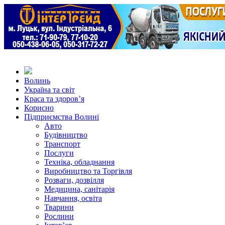
Волинь
Україна та світ
Краса та здоров’я
Корисно
Підприємства Волині
Авто
Будівництво
Транспорт
Послуги
Техніка, обладнання
Виробництво та Торгівля
Розваги, дозвілля
Медицина, санітарія
Навчання, освіта
Тварини
Рослини