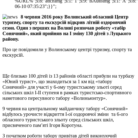
%URL%";s:8:"attchImg";s:1:"1";s:9:"isAutoImg";s:1:"A";s:8:"
06-10 07:35:23";}}";
8 червня 2016 року Волинський обласний Центр
туризму, спорту та екскурсій відкрив літній оздоровчий
сезон. Один з перших на Волині розпочав роботу «табір
Сонячний», який прийняв на І зміну 130 дітей з Луцького
району.
Про це повідомили у Волинському центрі туризму, спорту та
екскурсій.
Ще близько 100 дітей із 13 районів області прибули на турбазу
«Юний турист», що знаходиться за 1 км від «табору
Сонячний» для участі у 6-ому туристському зльоті серед
сільських шкіл І-ІІ ступеня в рамках туристсько-спортивного
наметового пересувного табору «Волиньюнтур».
9 червня на центральному майданчику табору «Сонячний»
відбулось урочисте відкриття
І-ої оздоровчої зміни та 6-ого
обласного туристського зльоту серед сільських шкіл,
присвяченого пам’яті Ігоря Коротуна.
З початком роботи табору привітав дітей виконуючий