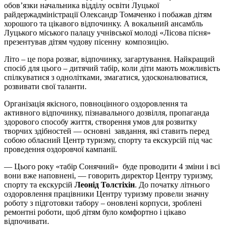
обов’язки начальника відділу освіти Луцької
райдержадміністрації Олександр Томаченко і побажав дітям
хорошого та цікавого відпочинку. А вокальний ансамбль
Луцького міського палацу учнівської молоді «Лісова пісня»
презентував дітям чудову пісенну композицію.
Літо – це пора розваг, відпочинку, загартування. Найкращий
спосіб для цього – дитячий табір, коли діти мають можливість
спілкуватися з однолітками, змагатися, удосконалюватися,
розвивати свої таланти.
Організація якісного, повноцінного оздоровлення та
активного відпочинку, пізнавального дозвілля, пропаганда
здорового способу життя, створення умов для розвитку
творчих здібностей — основні завдання, які ставить перед
собою обласний Центр туризму, спорту та екскурсій під час
проведення оздоровчої кампанії.
— Цього року «табір Сонячний» буде проводити 4 зміни і всі
вони вже наповнені, — говорить директор Центру туризму,
спорту та екскурсій
Леонід Толстіхін
. До початку літнього
оздоровлення працівники Центру туризму провели значну
роботу з підготовки табору – оновлені корпуси, зроблені
ремонтні роботи, щоб дітям було комфортно і цікаво
відпочивати.