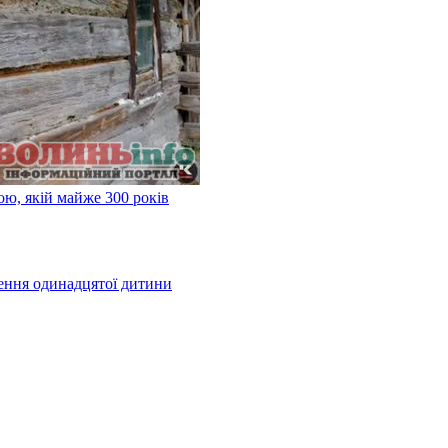
ою, якій майже 300 років
ження одинадцятої дитини