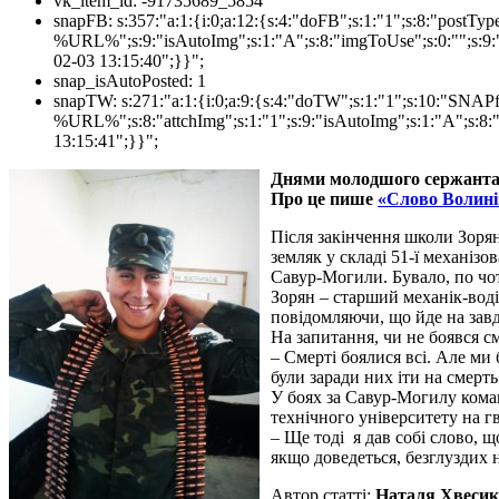
vk_item_id:
-91735689_5854
snapFB:
s:357:"a:1:{i:0;a:12:{s:4:"doFB";s:1:"1";s:8:"postT
%URL%";s:9:"isAutoImg";s:1:"A";s:8:"imgToUse";s:0:"";s:9:"
02-03 13:15:40";}}";
snap_isAutoPosted:
1
snapTW:
s:271:"a:1:{i:0;a:9:{s:4:"doTW";s:1:"1";s:10:"SNA
%URL%";s:8:"attchImg";s:1:"1";s:9:"isAutoImg";s:1:"A";s:8:"
13:15:41";}}";
Днями молодшого сержанта 
Про це пише
«Слово Волині
Після закінчення школи Зорян
земляк у складі 51-ї механіз
Савур-Могили. Бувало, по чо
Зорян – старший механік-воді
повідомляючи, що йде на завд
На запитання, чи не боявся см
– Смерті боялися всі. Але ми
були заради них іти на смерть
У боях за Савур-Могилу коман
технічного університету на гв
– Ще тоді я дав собі слово, щ
якщо доведеться, безглуздих н
Автор статті:
Наталя Хвесик