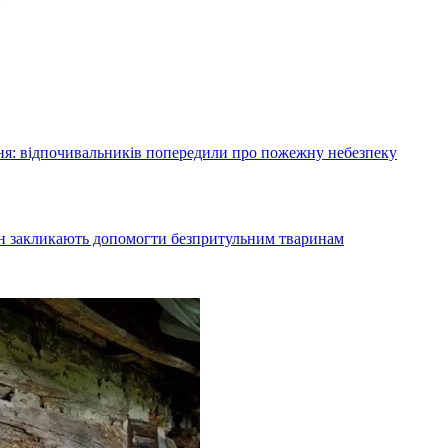
я: відпочивальників попередили про пожежну небезпеку
ян закликають допомогти безпритульним тваринам