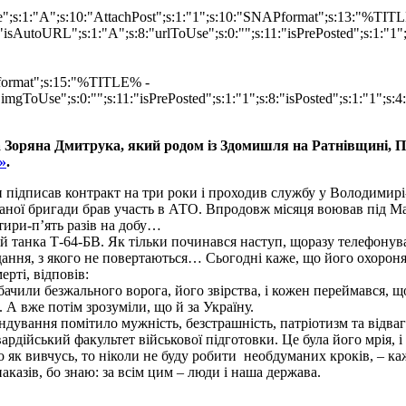
ype";s:1:"A";s:10:"AttachPost";s:1:"1";s:10:"SNAPformat";s:13:"%TI
isAutoURL";s:1:"A";s:8:"urlToUse";s:0:"";s:11:"isPrePosted";s:1:"1
Pformat";s:15:"%TITLE% -
imgToUse";s:0:"";s:11:"isPrePosted";s:1:"1";s:8:"isPosted";s:1:"1";
Зоряна Дмитрука, який родом із Здомишля на Ратнівщині, П
»
.
 підписав контракт на три роки і проходив службу у Володимирі
ованої бригади брав участь в АТО. Впродовж місяця воював під М
тири-п’ять разів на добу…
й танка Т-64-БВ. Як тільки починався наступ, щоразу телефонува
ання, з якого не повертаються… Сьогодні каже, що його охороня
ерті, відповів:
 бачили безжального ворога, його звірства, і кожен переймався, 
. А вже потім зрозуміли, що й за Україну.
дування помітило мужність, безстрашність, патріотизм та відва
ардійський факультет військової підготовки. Це була його мрія, і 
о як вивчусь, то ніколи не буду робити необдуманих кроків, – каж
аказів, бо знаю: за всім цим – люди і наша держава.