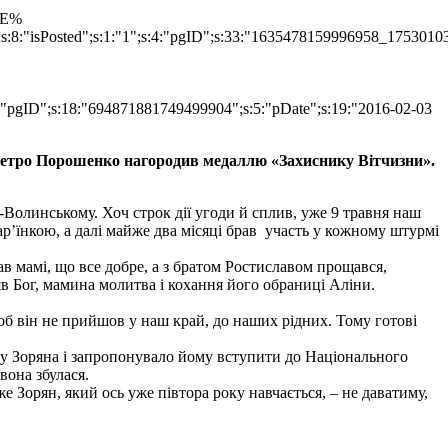
TLE%
";s:8:"isPosted";s:1:"1";s:4:"pgID";s:33:"1635478159996958_1753010
s:4:"pgID";s:18:"694871881749499904";s:5:"pDate";s:19:"2016-02-03
етро Порошенко нагородив медаллю «Захиснику Вітчизни».
-Волинському. Хоч строк дії угоди й сплив, уже 9 травня наш
ар’їнкою, а далі майже два місяці брав участь у кожному штурмі
в мамі, що все добре, а з братом Ростиславом прощався,
в Бог, мамина молитва і кохання його обраниці Аліни.
щоб він не прийшов у наш край, до наших рідних. Тому готові
гу Зоряна і запропонувало йому вступити до Національного
вона збулася.
е Зорян, який ось уже півтора року навчається, – не даватиму,