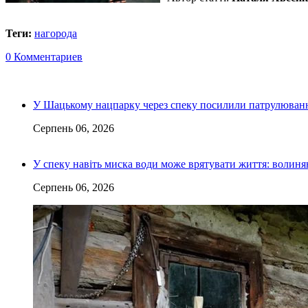
Теги:
нагорода
0 Комментариев
У Шацькому нацпарку через спеку посилили патрулюванн
Серпень 06, 2026
У спеку навіть миска води може врятувати життя: волин
Серпень 06, 2026