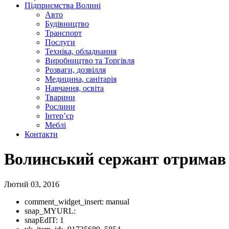
Підприємства Волині
Авто
Будівництво
Транспорт
Послуги
Техніка, обладнання
Виробництво та Торгівля
Розваги, дозвілля
Медицина, санітарія
Навчання, освіта
Тварини
Рослини
Інтер’єр
Меблі
Контакти
Волинський сержант отримав 
Лютий 03, 2016
comment_widget_insert:
manual
snap_MYURL:
snapEdIT:
1