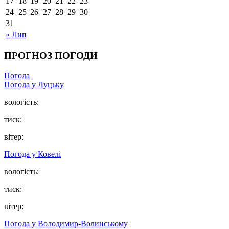
17
18
19
20
21
22
23
24
25
26
27
28
29
30
31
« Лип
ПРОГНОЗ ПОГОДИ
Погода
Погода у Луцьку
вологість:
тиск:
вітер:
Погода у Ковелі
вологість:
тиск:
вітер:
Погода у Володимир-Волинському