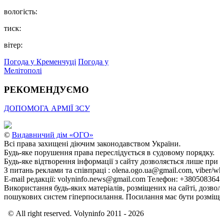
вологість:
тиск:
вітер:
Погода у Кременчуці
Погода у
Мелітополі
РЕКОМЕНДУЄМО
ДОПОМОГА АРМІЇ ЗСУ
©
Видавничий дім «ОГО»
Всі права захищені діючим законодавством України.
Будь-яке порушення права переслідується в судовому порядку.
Будь-яке відтворення інформації з сайту дозволяється лише при
З питань реклами та співпраці : olena.ogo.ua@gmail.com, viber/w
E-mail редакції: volyninfo.news@gmail.com Телефон: +38050836
Використання будь-яких матеріалів, розміщених на сайті, дозво
пошукових систем гіперпосилання. Посилання має бути розміще
© All right reserved. Volyninfo 2011 - 2026