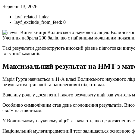
Червень 13, 2026
layf_related_links:
layf_exclude_from_feed:
0
Випускниця Волинського наукового ліцею Волинської о
Учениця набрала 200 балів, що є найвищим можливим показни
Такі результати демонструють високий рівень підготовки випуск
вступної кампанії.
Максимальний результат на НМТ з мат
Марія Гурта навчається в 11-А класі Волинського наукового лі
результатом тривалої та наполегливої підготовки.
Важливу роль у досягненні такого результату відіграв учитель
Особливо символічним став день оголошення результатів. Висок
своїм наставником.
У Волинському науковому ліцеї зазначають, що це досягнення с
Національний мультипредметний тест залишається основною фор