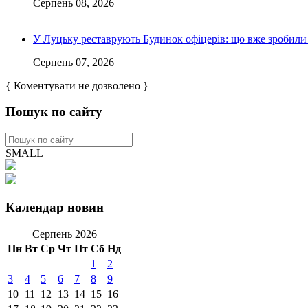
Серпень 08, 2026
У Луцьку реставрують Будинок офіцерів: що вже зробили 
Серпень 07, 2026
{ Коментувати не дозволено }
Пошук по сайту
SMALL
Календар новин
Серпень 2026
Пн
Вт
Ср
Чт
Пт
Сб
Нд
1
2
3
4
5
6
7
8
9
10
11
12
13
14
15
16