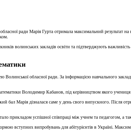
бласної ради Марія Гурта отримала максимальний результат на 
ком.
ників волинських закладів освіти та підтверджують важливість с
ематики
цею Волинської обласної ради. За інформацією навчального закла
 математики Володимир Кабанов, під керівництвом якого учениця 
ий бал Марія дізналася саме у день свого випускного. Після отр
тало прикладом успішної співпраці між учнем та педагогом, а та
мою вступних випробувань для абітурієнтів в Україні. Максимал