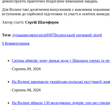
демонструють практично бездоганне виконання завдань.
Для Волині такі досягнення випускників є важливим показником
вступників до серйозної підготовки та участі в освітніх конкурс
Автор статті:
Сергій Шагоферов
Теги:
луцьк
школярі
освіта
НМТ
Волинський науковий ліцей
0 Комментариев
Світязь обмілів: чому зникає вода у Шацьких озерах та ч
Серпень 09, 2026
На Волині завершили українсько-польські ексгумації: ви
Серпень 08, 2026
На Волині зібрали 130 молодіжних лідерів: про що говор