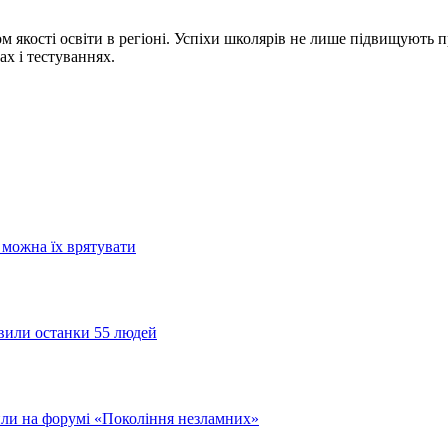
 якості освіти в регіоні. Успіхи школярів не лише підвищують п
ах і тестуваннях.
и можна їх врятувати
явили останки 55 людей
или на форумі «Покоління незламних»