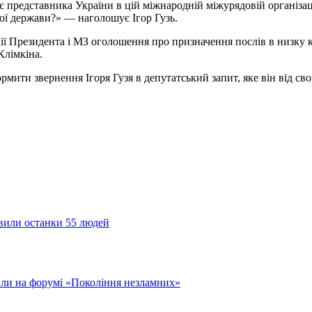
є представника України в цій міжнародній міжурядовій організаці
кої держави?» — наголошує Ігор Гузь.
ії Президента і МЗ оголошення про призначення послів в низку 
Клімкіна.
ити звернення Ігоря Гузя в депутатський запит, яке він від сво
явили останки 55 людей
или на форумі «Покоління незламних»