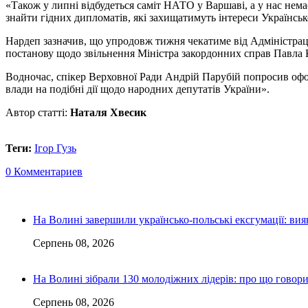
«Також у липні відбудеться саміт НАТО у Варшаві, а у нас нема
знайти гідних дипломатів, які захищатимуть інтереси Українсь
Нардеп зазначив, що упродовж тижня чекатиме від Адміністрац
постанову щодо звільнення Міністра закордонних справ Павла 
Водночас, спікер Верховної Ради Андрій Парубій попросив оформ
влади на подібні дії щодо народних депутатів України».
Автор статті:
Наталя Хвесик
Теги:
Ігор Гузь
0 Комментариев
На Волині завершили українсько-польські ексгумації: ви
Серпень 08, 2026
На Волині зібрали 130 молодіжних лідерів: про що говор
Серпень 08, 2026