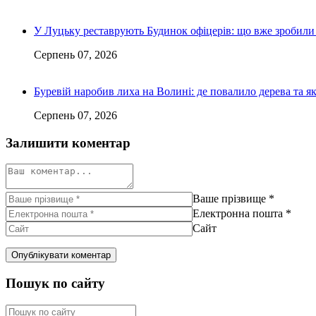
У Луцьку реставрують Будинок офіцерів: що вже зробили 
Серпень 07, 2026
Буревій наробив лиха на Волині: де повалило дерева та 
Серпень 07, 2026
Залишити коментар
Ваше прізвище
*
Електронна пошта
*
Сайт
Пошук по сайту