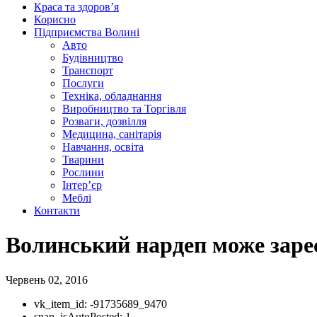
Краса та здоров’я
Корисно
Підприємства Волині
Авто
Будівництво
Транспорт
Послуги
Техніка, обладнання
Виробництво та Торгівля
Розваги, дозвілля
Медицина, санітарія
Навчання, освіта
Тварини
Рослини
Інтер’єр
Меблі
Контакти
Волинський нардеп може зареє
Червень 02, 2016
vk_item_id:
-91735689_9470
snap_isAutoPosted:
1