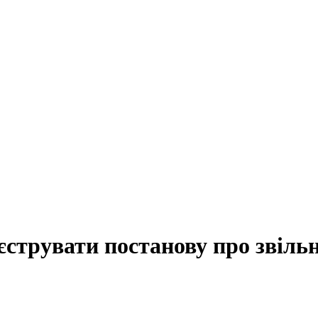
струвати постанову про звіль