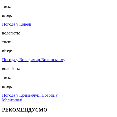
тиск:
вітер:
Погода у Ковелі
вологість:
тиск:
вітер:
Погода у Володимир-Волинському
вологість:
тиск:
вітер:
Погода у Кременчуці
Погода у
Мелітополі
РЕКОМЕНДУЄМО