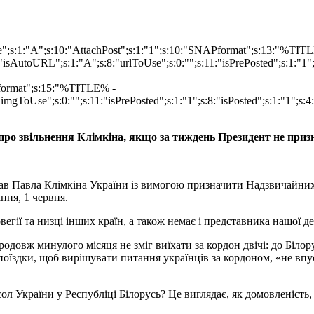
ype";s:1:"A";s:10:"AttachPost";s:1:"1";s:10:"SNAPformat";s:13:"%TI
isAutoURL";s:1:"A";s:8:"urlToUse";s:0:"";s:11:"isPrePosted";s:1:"1
Pformat";s:15:"%TITLE% -
imgToUse";s:0:"";s:11:"isPrePosted";s:1:"1";s:8:"isPosted";s:1:"1";
 про звільнення Клімкіна, якщо за тиждень Президент не приз
рав Павла Клімкіна України із вимогою призначити Надзвичайних 
ння, 1 червня.
орвегії та низці інших країн, а також немає і представника нашої
родовж минулого місяця не зміг виїхати за кордон двічі: до Білор
поїздки, щоб вирішувати питання українців за кордоном, «не впу
ол України у Республіці Білорусь? Це виглядає, як домовленість