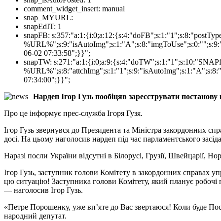
comment_widget_insert:
manual
snap_MYURL:
snapEdIT:
1
snapFB:
s:357:"a:1:{i:0;a:12:{s:4:"doFB";s:1:"1";s:8:"postT
%URL%";s:9:"isAutoImg";s:1:"A";s:8:"imgToUse";s:0:"";s:9:"
06-02 07:33:58";}}";
snapTW:
s:271:"a:1:{i:0;a:9:{s:4:"doTW";s:1:"1";s:10:"SNA
%URL%";s:8:"attchImg";s:1:"1";s:9:"isAutoImg";s:1:"A";s:8:"
07:34:00";}}";
Нардеп Ігор Гузь пообіцяв зареєструвати постанову
Про це інформує прес-служба Ігоря Гузя.
Ігор Гузь звернувся до Президента та Міністра закордонних сп
досі. На цьому наголосив нардеп під час парламентського засіда
Наразі посли України відсутні в Білорусі, Грузії, Швейцарії, Н
Ігор Гузь, заступник голови Комітету в закордонних справах уп
цю ситуацію! Заступника голови Комітету, який планує робочі 
— наголосив Ігор Гузь.
«Петре Порошенку, уже вп’яте до Вас звертаюся! Коли буде Пос
народний депутат.