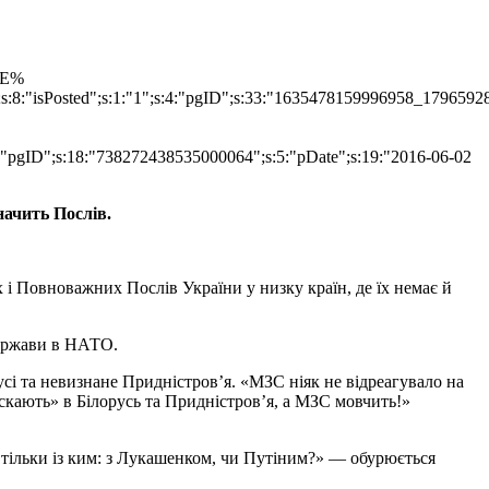
TLE%
";s:8:"isPosted";s:1:"1";s:4:"pgID";s:33:"1635478159996958_1796592
s:4:"pgID";s:18:"738272438535000064";s:5:"pDate";s:19:"2016-06-02
начить Послів.
і Повноважних Послів України у низку країн, де їх немає й
 держави в НАТО.
усі та невизнане Придністров’я. «МЗС ніяк не відреагувало на
скають» в Білорусь та Придністров’я, а МЗС мовчить!»
, тільки із ким: з Лукашенком, чи Путіним?» — обурюється